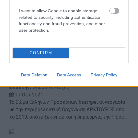
φροντίδα του...
I want to allow Google to enable storage
related to security, including authentication
functionality and fraud prevention, and other
user protection.
CONFIRM
Τα μέλη της Προσκοπικής Ομάδας
Data Deletion
Data Access
Privacy Policy
Διάσωσης Άγριας Ζωής (Π.Ο.Δ.Α...
Εκδότης:
Ομάδα Σύνταξης
17 Οκτ 2021
Το Σώμα Ελλήνων Προσκόπων διατηρεί συνεργασία
με την περιβαλλοντική Οργάνωση ΑΡΚΤΟΥΡΟΣ από
το 2019, οπότε ξεκίνησε και η δημιουργία της Προσ...