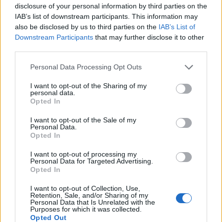
disclosure of your personal information by third parties on the
Οι Πρόσκοποι στο ντοκιμαντέρ της ΕΡΤ
IAB’s list of downstream participants. This information may
«Γενιά των 17»
also be disclosed by us to third parties on the
IAB’s List of
Downstream Participants
that may further disclose it to other
Εκδότης:
Ομάδα Σύνταξης
third parties.
01 Δεκ 2021
Η «Γενιά των 17» εστιάζεισε εκείνους που στέκονται
Please note that this website/app uses one or more Google
Personal Data Processing Opt Outs
services and may gather and store information including but
στο κατώφλι της ενήλικης ζωής, λίγο πριν ή λίγο
not limited to your visit or usage behaviour. You may click to
I want to opt-out of the Sharing of my
μετά την πρώτη τους ψήφο. Είναι τα παιδιά...
personal data.
grant or deny consent to Google and its third-party tags to
Opted In
use your data for below specified purposes in below Google
consent section.
I want to opt-out of the Sale of my
Personal Data.
Opted In
I want to opt-out of processing my
Personal Data for Targeted Advertising.
Opted In
I want to opt-out of Collection, Use,
Αναζητώντας τον επόμενο "Πρόσκοπο
Retention, Sale, and/or Sharing of my
του Κόσμου"
Personal Data that Is Unrelated with the
Purposes for which it was collected.
Εκδότης:
Ομάδα Σύνταξης
Opted Out