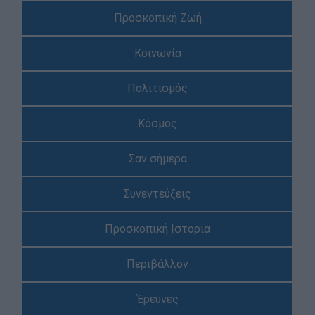
Blog
Προσκοπική Ζωή
Ευκαιρίες Καριέρας
Κοινωνία
Επικοινωνία
Media Center
Πολιτισμός
Δελτία Τύπου
Κόσμος
Φωτογραφικό Υλικό
Λογότυπα
Σαν σήμερα
Συνεντεύξεις
Προσκοπική Ιστορία
Περιβάλλον
Έρευνες