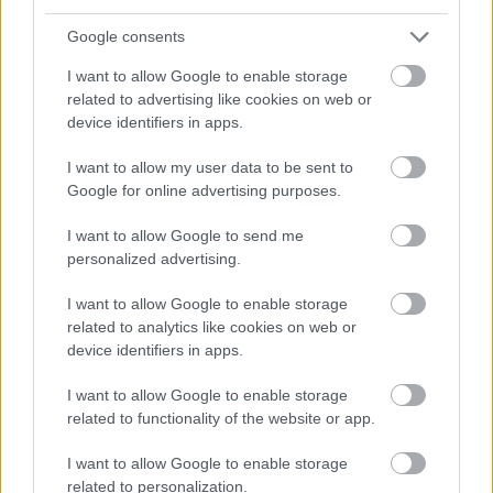
09 Νοε 2021
Google consents
Το πρόγραμμα «Πρόσκοπος του Κόσμου» έχει
θεσμοθετηθεί από τον Παγκόσμια Προσκοπική
I want to allow Google to enable storage
Οργάνωση - W.O.S.M. και από τον Οργανισμό
related to advertising like cookies on web or
Ηνωμένων Εθνών....
device identifiers in apps.
I want to allow my user data to be sent to
Google for online advertising purposes.
I want to allow Google to send me
personalized advertising.
I want to allow Google to enable storage
related to analytics like cookies on web or
Τι γυρεύουν οι Πρόσκοποι στο COP26;
device identifiers in apps.
Εκδότης:
Ομάδα Σύνταξης
I want to allow Google to enable storage
08 Νοε 2021
related to functionality of the website or app.
Ο Προσκοπισμός γεννήθηκε μέσα στη φύση. Πολλά
I want to allow Google to enable storage
από αυτά που κάνουμε και μαθαίνουμε στον
related to personalization.
προσκοπισμό αφορούν την κατανόηση και τη