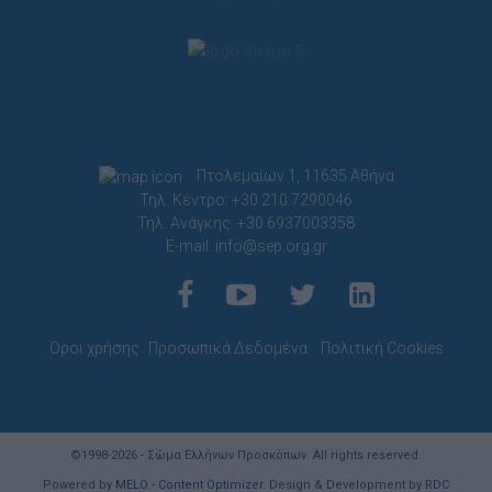
Πτολεμαίων 1, 11635 Αθήνα
Τηλ. Κέντρο: +30 210.7290046
Τηλ. Ανάγκης: +30 6937003358
E-mail:
info@sep.org.gr
Όροι χρήσης
Προσωπικά Δεδομένα
Πολιτική Cookies
©1998-2026 - Σώμα Ελλήνων Προσκόπων. All rights reserved.
Powered by
MELO - Content Optimizer
. Design & Development by
RDC