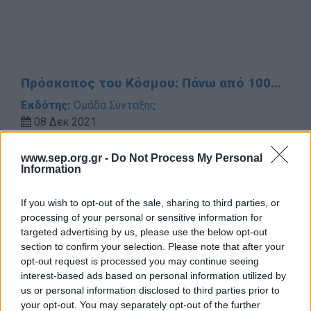
Πρόσκοπος του Κόσμου: Πάνω από 100...
Εκδότης:
Ομάδα Σύνταξης
08 Δεκ 2021
Περισσότερες από 100 ώρες χρειάζονται για να
ονομαστεί κάποιος Πρόσκοπος του Κόσμου! Οι
www.sep.org.gr -
Do Not Process My Personal
Information
συμμετέχοντες της 6ης Ανακάλυψης του Προσκόπου
του Κ...
If you wish to opt-out of the sale, sharing to third parties, or
processing of your personal or sensitive information for
targeted advertising by us, please use the below opt-out
section to confirm your selection. Please note that after your
opt-out request is processed you may continue seeing
interest-based ads based on personal information utilized by
us or personal information disclosed to third parties prior to
your opt-out. You may separately opt-out of the further