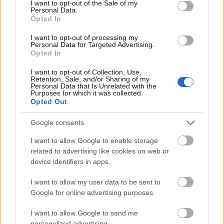
I want to opt-out of the Sale of my
το 1890. Ήταν περίφημος για το γύψινο Τέμπλο του το
Personal Data.
οποίο είχαν κατασκευάσει στις αρχές του περασμένου
Opted In
αιώνα ονομαστοί τεχνίτες, για τα σπάνια ψηφιδωτά
I want to opt-out of processing my
και τα υπέροχα μωσαϊκά του.
Personal Data for Targeted Advertising.
Opted In
Ο ναός των Ταξιαρχών δε γλίτωσε από τη μεγάλη
I want to opt-out of Collection, Use,
πυρκαγιά που «θέρισε» ολόκληρη τη βόρεια Εύβοια
Retention, Sale, and/or Sharing of my
Personal Data that Is Unrelated with the
στις αρχές του Αυγούστου, μαζί και το μικρό χωριό της
Purposes for which it was collected.
Κοκκινομηλιάς, το ορεινότερο της Εύβοιας. Η φωτιά
Opted Out
δεν άφησε τίποτα όρθιο, εκτός από τους τέσσερις
Google consents
τοίχους. Τα αποκαΐδια της στέγης, τούβλα, κεραμίδια
και λαμαρίνες ριγμένα στο πάτωμα σκέπασαν τα
I want to allow Google to enable storage
μωσαϊκά, το τέμπλο και η εικόνα των Ταξιαρχών
related to advertising like cookies on web or
κάηκαν, τα ιερά κειμήλια έγιναν στάχτη. Κάηκαν τα
device identifiers in apps.
πάντα εκτός από τις αναμνήσεις μιας ζωής των
I want to allow my user data to be sent to
χωρικών σε αυτή την εκκλησία, οι ύμνοι των
Google for online advertising purposes.
μυστηρίων, οι χοροί στο προαύλιο στα πανηγύρια.
I want to allow Google to send me
personalized advertising.