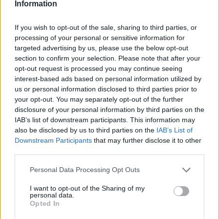
Information
Scouts4SDGs
Blog
Ευκαιρίες Καριέρας
If you wish to opt-out of the sale, sharing to third parties, or
processing of your personal or sensitive information for
Επικοινωνία
targeted advertising by us, please use the below opt-out
section to confirm your selection. Please note that after your
Media Center
Για τον Ιερό Ναό Αγίων
opt-out request is processed you may continue seeing
Δελτία Τύπου
Ταξιαρχών στην
interest-based ads based on personal information utilized by
us or personal information disclosed to third parties prior to
Φωτογραφικό Υλικό
Κοκκινομηλιά
your opt-out. You may separately opt-out of the further
disclosure of your personal information by third parties on the
Λογότυπα
IAB’s list of downstream participants. This information may
also be disclosed by us to third parties on the
IAB’s List of
Downstream Participants
that may further disclose it to other
third parties.
Αρθρογραφος:
Ομάδα Σύνταξης
Ημ/νια Έκδοσης:
12/09/2021
Please note that this website/app uses one or more Google
Personal Data Processing Opt Outs
Κατηγορίες:
Κοινωνία
,
Scouts4SDGs
services and may gather and store information including but
not limited to your visit or usage behaviour. You may click to
I want to opt-out of the Sharing of my
personal data.
grant or deny consent to Google and its third-party tags to
Ο Ιερός Ναός των Αγίων Ταξιαρχών, στο χωριό
Opted In
use your data for below specified purposes in below Google
Κοκκινομηλιά της Βόρειας Εύβοιας, χρονολογείται από
consent section.