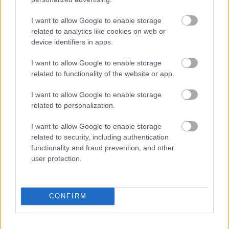
I want to allow Google to enable storage
Το τριήμερο 10 - 11 - 12 Σεπτεμβρίου, Πρόσκοποι μέλη
related to analytics like cookies on web or
της αποστολής προσφοράς εργασίας στη Βόρειο
device identifiers in apps.
Εύβοια υλοποίησαν εργασίες καθαρισμού και
αποκατάστασης του χώρου του Ιερού Ναού, με
I want to allow Google to enable storage
ιδιαίτερη συγκίνηση για την ιστορικότητα και την
related to functionality of the website or app.
ιερότητα του τόπου. Μια εμπειρία που φτωχαίνει όταν
I want to allow Google to enable storage
περιγράφεται με λόγια και μόνο οι εικόνες μπορούν να
related to personalization.
μεταφέρουν τι αντικρύσαμε και ποιο το αποτέλεσμα
των προσπαθειών μας.
I want to allow Google to enable storage
related to security, including authentication
Τα λόγια των κατοίκων, στους οποίους ευχόμαστε ο
functionality and fraud prevention, and other
Θεός να τους βοηθήσει και σύντομα να
user protection.
λειτουργηθούν ξανά στο Ναό τους επισκευασμένο,
ήταν το πιο σημαντικό «παράσημο».
CONFIRM