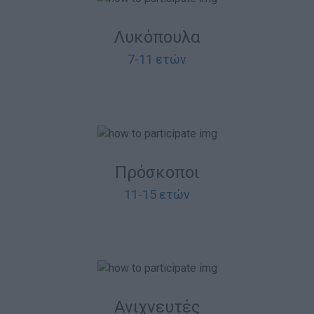
Blog
Λυκόπουλα
Ευκαιρίες Καριέρας
7-11 ετών
Επικοινωνία
Media Center
Δελτία Τύπου
Φωτογραφικό Υλικό
Λογότυπα
Πρόσκοποι
11-15 ετών
Ανιχνευτές