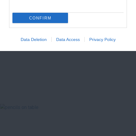
CONFIRM
Οι Πρόσκοποι για τους Στόχους
Βιώσιμης Ανάπτυξης
Data Deletion
Data Access
Privacy Policy