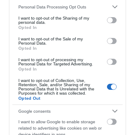
Please note that this website/app uses one or more Google
Personal Data Processing Opt Outs
services and may gather and store information including but
not limited to your visit or usage behaviour. You may click to
I want to opt-out of the Sharing of my
personal data.
grant or deny consent to Google and its third-party tags to
Opted In
use your data for below specified purposes in below Google
Γιατί να γίνεις Πρόσκοπος
consent section.
I want to opt-out of the Sale of my
Personal Data.
Opted In
I want to opt-out of processing my
Personal Data for Targeted Advertising.
Opted In
I want to opt-out of Collection, Use,
Retention, Sale, and/or Sharing of my
Personal Data that Is Unrelated with the
Purposes for which it was collected.
Opted Out
Google consents
I want to allow Google to enable storage
related to advertising like cookies on web or
device identifiers in apps.