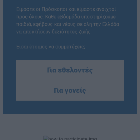
Απολογισμός Έργου
Είμαστε οι Πρόσκοποι και είμαστε ανοιχτοί
προς όλους. Κάθε εβδομάδα υποστηρίζουμε
Τι κάνουμε
παιδιά, εφήβους και νέους σε όλη την Ελλάδα
Η Προσκοπική Μέθοδος
να αποκτήσουν δεξιότητες ζωής.
Προσκοπικό Πρόγραμμα
Είσαι έτοιμος να συμμετέχεις;
Μάθηση στην Πράξη
Στόχοι Βιώσιμης Ανάπτυξης
Για εθελοντές
Earth Tribe
Ομάδα Διάσωσης Άγριας Ζωής
Για γονείς
#HeForShe
Πώς να συμμετέχετε
Βρείτε μας
Νέα & Blog
Νέα