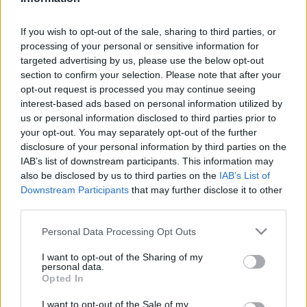
Blog
If you wish to opt-out of the sale, sharing to third parties, or
Ευκαιρίες Καριέρας
processing of your personal or sensitive information for
targeted advertising by us, please use the below opt-out
Επικοινωνία
section to confirm your selection. Please note that after your
Media Center
opt-out request is processed you may continue seeing
interest-based ads based on personal information utilized by
Δελτία Τύπου
us or personal information disclosed to third parties prior to
Φωτογραφικό Υλικό
your opt-out. You may separately opt-out of the further
disclosure of your personal information by third parties on the
Λογότυπα
IAB’s list of downstream participants. This information may
also be disclosed by us to third parties on the
IAB’s List of
Downstream Participants
that may further disclose it to other
third parties.
Please note that this website/app uses one or more Google
Personal Data Processing Opt Outs
services and may gather and store information including but
not limited to your visit or usage behaviour. You may click to
I want to opt-out of the Sharing of my
personal data.
grant or deny consent to Google and its third-party tags to
Opted In
use your data for below specified purposes in below Google
Για να μπορέσετε να δείτε όλα τα αποτελέσματα της
consent section.
I want to opt-out of the Sale of my