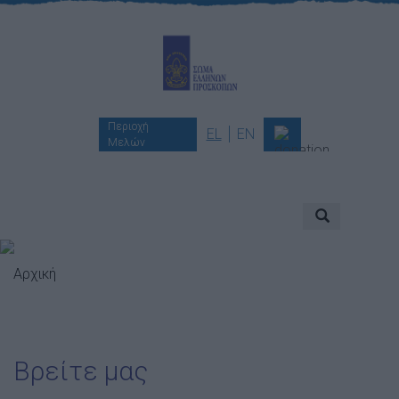
Περιοχή
EL
EN
Μελών
Ποιοι είμαστε
Αποστολή & Όραμα
Προσκοπισμός
Αρχική
Ιστορία
Διοίκηση
Χορηγοί & Υποστηρικτές
Βρείτε μας
Βραβεία & Διακρίσεις