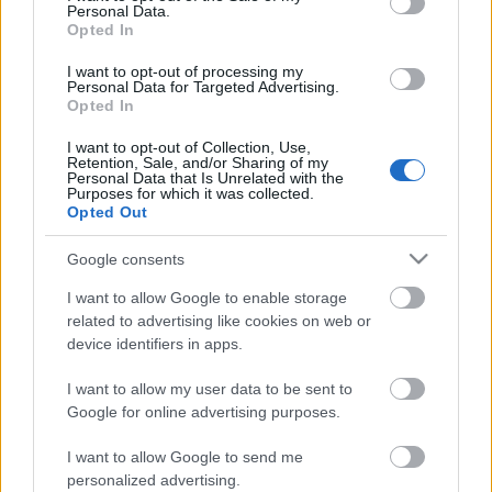
Personal Data.
αναζήτησής σας, πρέπει να κάνετε zoom in στον χάρτη
Opted In
(χρησιμοποιήστε το + για να κάνετε zoom in).
I want to opt-out of processing my
Personal Data for Targeted Advertising.
Opted In
I want to opt-out of Collection, Use,
ΠΡΟΣΚΟΠΙΚΑ ΚΕΝΤΡΑ ΕΛΛΗΝΩΝ
Retention, Sale, and/or Sharing of my
Personal Data that Is Unrelated with the
Purposes for which it was collected.
ΠΡΟΣΚΟΠΩΝ
Opted Out
Google consents
Μπορείτε να βρείτε περισσότερες πληροφορίες για τα
Προσκοπικά Κέντρα των Προσκόπων στο διαδραστικό
I want to allow Google to enable storage
χάρτη που ακολουθεί
related to advertising like cookies on web or
device identifiers in apps.
Η τιμολογιακή πολιτική των
Προσκοπικών Κέντρων
I want to allow my user data to be sent to
καθορίζεται ΞΕΧΩΡΙΣΤΑ από το κάθε Προσκοπικό
Google for online advertising purposes.
Κέντρο. Σας προτείνουμε να επικοινωνήσετε μαζί τους
για περισσότερες πληροφορίες.
I want to allow Google to send me
personalized advertising.