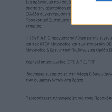
ένα πρόγραμμα που συμβάλλει στην προστασία
σκοπό την αξιοποίηση και επαναχρησιμοποίηση
Ελλάδα συγκέντρωσαν τον αριθμό ρεκόρ 11.910
Προσκοπικά Συστήματα που συμμετείχαν στο
εταιρίας.
Η 35η Π.Α.Π.Ε. πραγματοποιήθηκε με την ευγεν
και τον ΚΤΕΛ Μαγνησίας και των εταιρειών 
Μαγνησίας & Ερευνητική Παιδαγωγική Ομάδα Σ
Χορηγοί επικοινωνίας: ΕΡΤ, Α.Π.Ε., TRT
Ιδιαίτερες ευχαριστίες στη Λέσχη Ειδικών Δυ
των συμμετεχόντων στη δράση.
Περισσότερες πληροφορίες για τους Προσκόπ