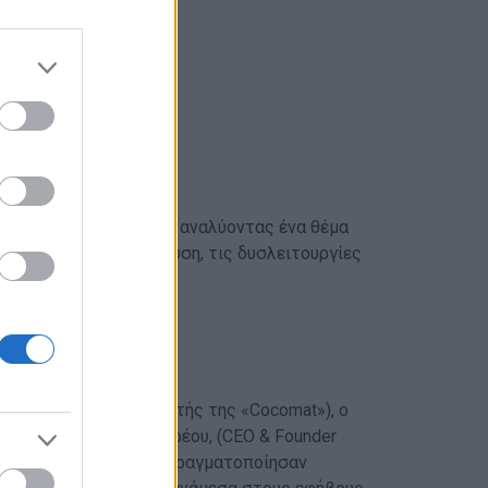
ο.
θε γωνιά της Ελλάδας αναλύοντας ένα θέμα
αφορούν στην εκπαίδευση, τις δυσλειτουργίες
ωνικό σύνολο.
Πωλ Ευμορφίδης (Ιδρυτής της «Cocomat»), ο
ο Αλέξανδρος Παπανδρέου, (CEO & Founder
 «The Home Project»), πραγματοποίησαν