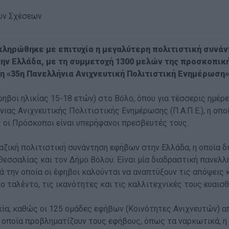
ίων Σχέσεων
ληρώθηκε με επιτυχία η μεγαλύτερη πολιτιστική συνά
ν Ελλάδα, με τη συμμετοχή 1300 μελών της προσκοπικ
η «35η Πανελλήνια Ανιχνευτική Πολιτιστική Ενημέρωση»
φηβοι ηλικίας 15-18 ετών) στο Βόλο, όπου για τέσσερις ημέρε
ιας Ανιχνευτικής Πολιτιστικής Ενημέρωσης (Π.Α.Π.Ε.), η οπ
υς οι Πρόσκοποι είναι υπερήφανοι πρεσβευτές τους.
 μαζική πολιτιστική συνάντηση εφήβων στην Ελλάδα, η οποία
σσαλίας και τον Δήμο Βόλου. Είναι μία διαδραστική πανελλή
ά την οποία οι έφηβοι καλούνται να αναπτύξουν τις απόψεις
ο ταλέντο, τις ικανότητες και τις καλλιτεχνικές τους ευαισθ
ία, καθώς οι 125 ομάδες εφήβων (Κοινότητες Ανιχνευτών) α
 οποία προβληματίζουν τους εφήβους, όπως τα ναρκωτικά, η 