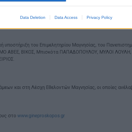
 του περιβάλλοντος μέσα από μία διαδικασία ανακύκλωσης σ
 των υλικών από τα οποία είναι φτιαγμένα. Την περίοδο 201
 κινητών και αξεσουάρ! Στην τελετή λήξης της Π.Α.Π.Ε. πρα
Data Deletion
Data Access
Privacy Policy
Πρόγραμμα Ανακύκλωσης Κινητών Τηλεφώνων και Αξεσουάρ
γ
ική υποστήριξη του Επιμελητηρίου Μαγνησίας, του Πανεπιστη
DEMO ΑΒΕΕ, ΒΙΚΟΣ, Μπισκότα ΠΑΠΑΔΟΠΟΥΛΟΥ, ΜΥΛΟΙ ΛΟΥΛΗ,
ΕΙΡΙΟΣ.
νάμεων και στη Λέσχη Εθελοντών Μαγνησίας, οι οποίες ανέλα
ους στο
www.gineproskopos.gr