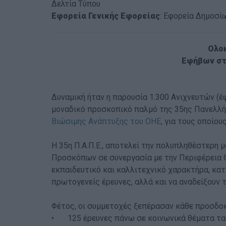
Δελτία Τύπου
Εφορεία Γενικής Εφορείας
: Εφορεία Δημοσ
Ολοκ
Εφήβων στη
Δυναμική ήταν η παρουσία 1.300 Ανιχνευτών (έ
μοναδικό προσκοπικό παλμό της 35ης Πανελλήν
Βιώσιμης Ανάπτυξης του ΟΗΕ
, για τους οποίο
Η 35η Π.Α.Π.Ε., αποτελεί την πολυπληθέστερη
Προσκόπων σε συνεργασία με την Περιφέρεια Θε
εκπαιδευτικό και καλλιτεχνικό χαρακτήρα, κατ
πρωτογενείς έρευνες, αλλά και να αναδείξουν τ
Φέτος, οι συμμετοχές ξεπέρασαν κάθε προσδοκ
•
125 έρευνες πάνω σε κοινωνικά θέματα τα