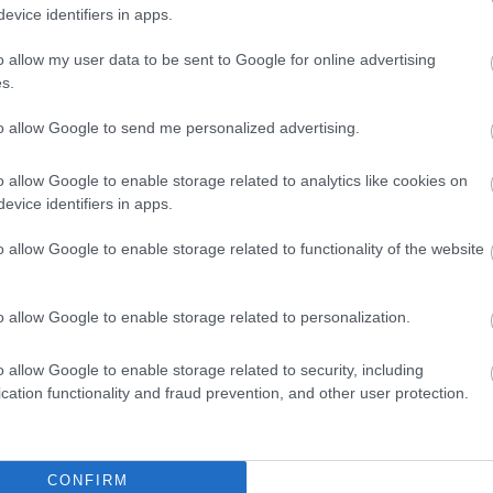
. Αποτέλεσαν το έναυσμα για έντονο προβληματισμό αλλά κα
evice identifiers in apps.
ετέχοντες της Π.Α.Π.Ε οι οποίοι είχαν κατακλείσει την αίθου
o allow my user data to be sent to Google for online advertising
ρουσιάσεις των ομιλητών:
s.
μεί με έναν τόνο ευτυχίας.”
to allow Google to send me personalized advertising.
ληρη! Ακόμη κι αν δεν ξεκινάμε όλοι από το ίδιο μηδέν...”
 πρίσμα μέσα από το οποίο θα αντιλαμβανόμαστε και θα κατα
o allow Google to enable storage related to analytics like cookies on
κυνήγησέ το, έχει νόημα... ακόμα κι αν δεν έχει νόημα για του
evice identifiers in apps.
 and reach the free freedom!”
o allow Google to enable storage related to functionality of the website
ιώσιμες Γειτονιές: Αυτενεργώ" και επικεντρώθηκε στο Στόχο
o allow Google to enable storage related to personalization.
ρουσες προτάσεις ευαισθητοποίησης και κινητοποίησης το 
Κοινωνική παρέμβαση στη γειτονιά μου", το οποίο μπορείτε να
o allow Google to enable storage related to security, including
cation functionality and fraud prevention, and other user protection.
ώνων
ς με την εταιρία Vodafone στο πρόγραμμα ανακύκλωσης κιν
CONFIRM