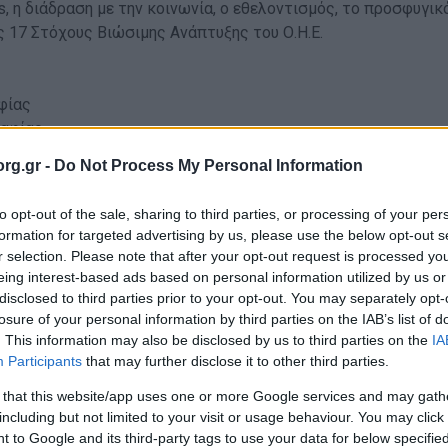
ds, η διάδραση με την κοινωνία, ο εθελοντισμός, το προσφυγικό
 17 Στόχους Βιώσιμης Ανάπτυξης του Ο.Η.Ε.
αφίας
ραφίας
rg.gr -
Do Not Process My Personal Information
to opt-out of the sale, sharing to third parties, or processing of your per
formation for targeted advertising by us, please use the below opt-out s
 τον
Σύλλογο ΟΡΑΜΑ ΕΛΠΙΔΑΣ
(
με τον οποίο οι Πρόσκοποι
r selection. Please note that after your opt-out request is processed y
και τους κατοίκους του Βόλου, για τη λειτουργία της Τράπ
eing interest-based ads based on personal information utilized by us or
ες.
disclosed to third parties prior to your opt-out. You may separately opt-
losure of your personal information by third parties on the IAB’s list of
. This information may also be disclosed by us to third parties on the
IA
ην παρουσία τους ο Βουλευτής Μαγνησίας Χρήστος Μπουκώρος
Participants
that may further disclose it to other third parties.
ς, ο εκπρόσωπος τους Σεβασμιότατου Μητροπολίτη Δημητρι
σωμη η δημοτική αρχή της πόλης, ο υποψήφιος Δήμαρχος Βόλ
 that this website/app uses one or more Google services and may gath
οντικών φορέων, ο Πρόεδρος του Επιμελητηρίου Μαγνησίας
including but not limited to your visit or usage behaviour. You may click 
 to Google and its third-party tags to use your data for below specifi
ράπας, ο Πρόεδρος των υπεραστικών ΚΤΕΛ Δημήτρης Κολινδ