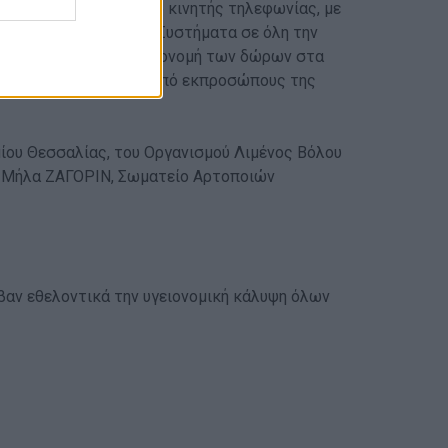
υσκευών και αξεσουάρ κινητής τηλεφωνίας, με
8-2019 τα Προσκοπικά Συστήματα σε όλη την
γματοποιήθηκε και η απονομή των δώρων στα
ια τη φετινή χρονιά, από εκπροσώπους της
μίου Θεσσαλίας, του Οργανισμού Λιμένος Βόλου
 Μήλα ΖΑΓΟΡΙΝ, Σωματείο Αρτοποιών
βαν εθελοντικά την υγειονομική κάλυψη όλων