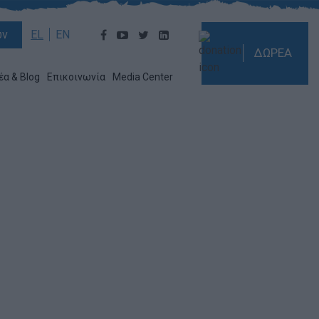
ών
EL
EN
ΔΩΡΕΑ
έα & Blog
Επικοινωνία
Media Center