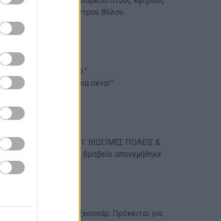
ι έναν γόνιμο διάλογο ανάμεσα στους εφήβους
σα του Συνεδριακού Κέντρου Βόλου.
νοούμε το διαφορετικό.”
ς άλλους, έχει νόημα για σένα!”
 Βιώσιμης Ανάπτυξης 11: ΒΙΩΣΙΜΕΣ ΠΟΛΕΙΣ &
κοινού, όμως το πρώτο βραβείο απονεμήθηκε
 το δείτε εδώ
.
ητών τηλεφώνων και αξεσουάρ. Πρόκειται για