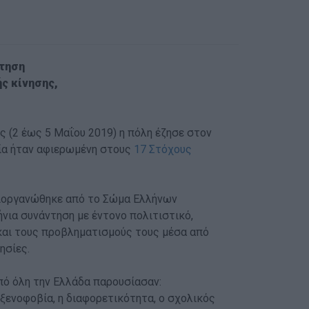
ντηση
ής κίνησης,
ς (2 έως 5 Μαΐου 2019) η πόλη έζησε στον
οία ήταν αφιερωμένη στους
17 Στόχους
 διοργανώθηκε από το Σώμα Ελλήνων
νια συνάντηση με έντονο πολιτιστικό,
 και τους προβληματισμούς τους μέσα από
ησίες.
πό όλη την Ελλάδα παρουσίασαν:
ξενοφοβία, η διαφορετικότητα, o σχολικός