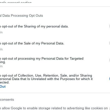
ogle consent section.
l Data Processing Opt Outs
μέρωση θα πραγματοποιηθεί τον Aπρίλιο του 2020 στο Αγρίνι
o opt-out of the Sharing of my personal data.
In
τικό σύστημα
o opt-out of the Sale of my Personal Data.
In
συζήτηση εφήβων-εκπροσώπων, «Forum της Π.Α.Π.Ε.», από κά
ο φετινο «Forum της Π.Α.Π.Ε.» επικεντρώθηκε σε θέματα που 
to opt-out of processing my Personal Data for Targeted
ing.
ση που έχουν τόσο στους μαθητές όσο και στο ευρύτερο κοιν
In
o opt-out of Collection, Use, Retention, Sale, and/or Sharing
ersonal Data that Is Unrelated with the Purposes for which it
ιστορίες ζωής γεμάτες έμπνευση και αποφασιστικότητα
lected.
Out
ετέχοντες το
prisma, η νέα ενότητα στην πανελλήνια δράση.
Ο 
 «Φάρου του Κόσμου»), η Φίλια Μητρομάρα (δημοσιογράφος), 
consents
ισμάθεια») και ο Afzal Hozinze, (Πρεσβευτής νεολαίας από το
o allow Google to enable storage related to advertising like cookies on