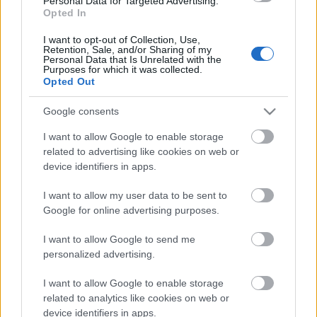
Personal Data for Targeted Advertising.
35η Πανελλήνια Ανιχνευτική Πολιτιστική
Opted In
Ενημέρωση (ΠΑΠΕ)
είναι αφιερωμένη στην
I want to opt-out of Collection, Use,
Ατζέντα 2030 και τους
17 Στόχους Βιώσιμης
Retention, Sale, and/or Sharing of my
Personal Data that Is Unrelated with the
Ανάπτυξης
.
Purposes for which it was collected.
Opted Out
Εικοσιτέσσερις (24) Κοινότητες Ανιχνευτών
Google consents
παίρνοντας έναυσμα από τον Στοχο Βιώσιμης
Ανάπτυξης 11: ΒΙΩΣΙΜΕΣ ΠΟΛΕΙΣ & ΚΟΙΝΟΤΗΤΕΣ,
I want to allow Google to enable storage
συμμετείχαν στον διαγωνισμό Τηλεοπτικού Σποτ
related to advertising like cookies on web or
με θέμα "Βιώσιμες Γειτονιές: Αυτενεργώ",
device identifiers in apps.
παρουσιάζοντας 24 πολύ ενδιαφέρουσες
I want to allow my user data to be sent to
προτάσεις ευαισθητοποίησης και κινητοποίησης
Google for online advertising purposes.
του κοινού.
I want to allow Google to send me
Το πρώτο βραβείο απονεμήθηκε στην 5η
personalized advertising.
Κοινότητα Ανιχνευτών Πάτρας με θέμα
I want to allow Google to enable storage
"Κοινωνική παρέμβαση στη γειτονιά μου". To
related to analytics like cookies on web or
βραβευμένο τηλεοπτικό σποτ μπορείτε να το
device identifiers in apps.