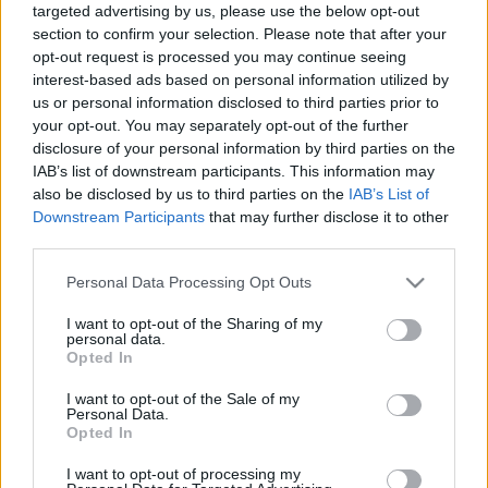
Scouts4SDGs
targeted advertising by us, please use the below opt-out
Blog
section to confirm your selection. Please note that after your
opt-out request is processed you may continue seeing
Ευκαιρίες Καριέρας
interest-based ads based on personal information utilized by
Επικοινωνία
us or personal information disclosed to third parties prior to
your opt-out. You may separately opt-out of the further
Media Center
"Κοινωνική παρέμβαση
disclosure of your personal information by third parties on the
Δελτία Τύπου
IAB’s list of downstream participants. This information may
στη γειτονιά μου": 1ο
also be disclosed by us to third parties on the
IAB’s List of
Φωτογραφικό Υλικό
Βραβείο Τηλεοπτικού
Downstream Participants
that may further disclose it to other
third parties.
Λογότυπα
Σποτ στην 35η ΠΑΠΕ
Please note that this website/app uses one or more Google
Personal Data Processing Opt Outs
services and may gather and store information including but
not limited to your visit or usage behaviour. You may click to
I want to opt-out of the Sharing of my
personal data.
grant or deny consent to Google and its third-party tags to
Opted In
use your data for below specified purposes in below Google
Αρθρογραφος:
Ομάδα Σύνταξης
consent section.
I want to opt-out of the Sale of my
Ημ/νια Έκδοσης:
03/05/2019
Personal Data.
Κατηγορίες:
Προσκοπική Ζωή
,
Κοινωνία
Opted In
I want to opt-out of processing my
Η μεγαλύτερη πολιτιστική συνάντηση εφήβων, η