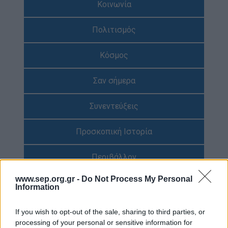
Κοινωνία
Απολογισμός Έργου
Πολιτισμός
Τι κάνουμε
Η Προσκοπική Μέθοδος
Κόσμος
Προσκοπικό Πρόγραμμα
Σαν σήμερα
Μάθηση στην Πράξη
Στόχοι Βιώσιμης Ανάπτυξης
Συνεντεύξεις
Earth Tribe
Προσκοπική Ιστορία
Ομάδα Διάσωσης Άγριας Ζωής
#HeForShe
Περιβάλλον
Πώς να συμμετέχετε
www.sep.org.gr -
Do Not Process My Personal
Έρευνες
Information
Βρείτε μας
Νέα & Blog
Διαγωνισμός
If you wish to opt-out of the sale, sharing to third parties, or
Νέα
processing of your personal or sensitive information for