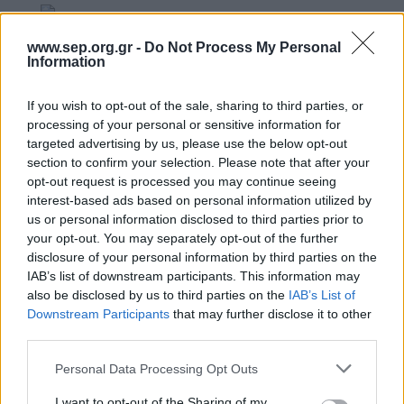
www.sep.org.gr -
Do Not Process My Personal
Έξι δεκαετίες στο πόδι, ταξιδεύει στο ποδήλατο
Information
και τη βάρκα με ελπίδα το άγνωστο.
Περιπλανιέται φερέοικος, τυχοδιώκτης,
If you wish to opt-out of the sale, sharing to third parties, or
ακόρεστα περίεργος, γυρεύοντας τον πλούτο
processing of your personal or sensitive information for
τής γύμνιας, την αφθονία του ελάχιστου, την
targeted advertising by us, please use the below opt-out
αφτιασίδωτη λακωνική πληρότητα.
section to confirm your selection. Please note that after your
opt-out request is processed you may continue seeing
Όσο μεγαλώνει ξεφλουδίζει μία μία τις πλαστές
interest-based ads based on personal information utilized by
επιστρώσεις του βίου και γράφει το βιογραφικό
us or personal information disclosed to third parties prior to
του σβήνοντας.
your opt-out. You may separately opt-out of the further
Παλεύει να αδράξει τη ζωή σε μία λέξη. Δρόμος.
disclosure of your personal information by third parties on the
Ίσως Θάλασσα.
IAB’s list of downstream participants. This information may
also be disclosed by us to third parties on the
IAB’s List of
Downstream Participants
that may further disclose it to other
third parties.
Ο κατά κόσμον Θεόδωρος, Λουκατάρης
Please note that this website/app uses one or more Google
Personal Data Processing Opt Outs
γεννήθηκε στο Επταπύργιο της Θεσσαλονίκης
services and may gather and store information including but
στις 14 Ιουλίου του 1977. Περάτωσε τις
not limited to your visit or usage behaviour. You may click to
I want to opt-out of the Sharing of my