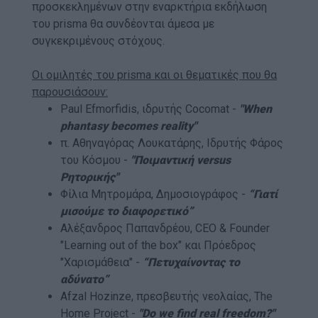
προσκεκλημένων στην εναρκτήρια εκδήλωση
του prisma θα συνδέονται άμεσα με
συγκεκριμένους στόχους.
Οι ομιλητές του prisma και οι θεματικές που θα
παρουσιάσουν:
Paul Efmorfidis, ιδρυτής Cocomat -
"
When
phantasy becomes reality"
π. Αθηναγόρας Λουκατάρης, Ιδρυτής Φάρος
του Κόσμου -
"Ποιμαντική versus
Ρητορικής"
Φίλια Μητρομάρα, Δημοσιογράφος -
“Γιατί
μισούμε το διαφορετικό”
Αλέξανδρος Παπανδρέου, CEO & Founder
"Learning out of the box" και Πρόεδρος
"Χαρισμάθεια" -
“Πετυχαίνοντας το
αδύνατο”
Afzal Hozinze, πρεσβευτής νεολαίας, The
Home Project -
"Do we find real freedom?"