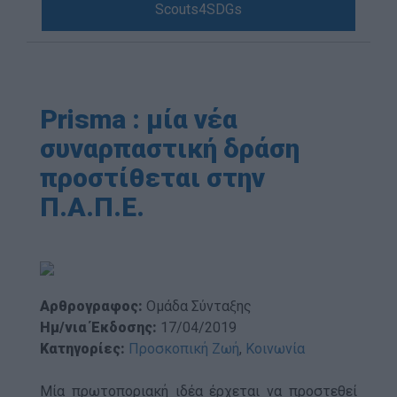
Scouts4SDGs
Blog
Ευκαιρίες Καριέρας
Επικοινωνία
Media Center
Prisma : μία νέα
Δελτία Τύπου
συναρπαστική δράση
Φωτογραφικό Υλικό
προστίθεται στην
Λογότυπα
Π.Α.Π.Ε.
Αρθρογραφος:
Ομάδα Σύνταξης
Ημ/νια Έκδοσης:
17/04/2019
Κατηγορίες:
Προσκοπική Ζωή
,
Κοινωνία
Μία πρωτοποριακή ιδέα έρχεται να προστεθεί