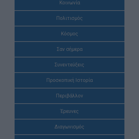
Κοινωνία
Απολογισμός Έργου
Πολιτισμός
Τι κάνουμε
Η Προσκοπική Μέθοδος
Κόσμος
Προσκοπικό Πρόγραμμα
Σαν σήμερα
Μάθηση στην Πράξη
Στόχοι Βιώσιμης Ανάπτυξης
Συνεντεύξεις
Earth Tribe
Προσκοπική Ιστορία
Ομάδα Διάσωσης Άγριας Ζωής
#HeForShe
Περιβάλλον
Πώς να συμμετέχετε
Έρευνες
Βρείτε μας
Νέα & Blog
Διαγωνισμός
Νέα