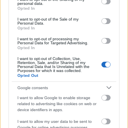
personal data.
εγκύκλιες σπουδές του και εισήχθη στην
grant or deny consent to Google and its third-party tags to
Opted In
use your data for below specified purposes in below Google
Ανωτέρα Εκκλησιαστική Σχολή Θεσσαλονίκης
consent section.
ενώ μετά την εκπλήρωση των στρατιωτικών
I want to opt-out of the Sale of my
Personal Data.
του υποχρεώσεων, σαν έφεδρος υπαξιωματικός
Opted In
των τεθωρακισμένων, εισήχθη στο τμήμα
I want to opt-out of processing my
θεολογίας της θεολογικής σχολής του
Personal Data for Targeted Advertising.
Αριστοτελείου πανεπιστημίου Θεσσαλονίκης.
Opted In
Τον Ιούλιο του 2001 λαμβάνει το σχήμα του
I want to opt-out of Collection, Use,
μεγάλου αγγελικού τάγματος, τον Νοέμβριο του
Retention, Sale, and/or Sharing of my
Personal Data that Is Unrelated with the
ιδίου έτους χειροτονείται διάκονος, ενώ τον
Purposes for which it was collected.
Μάρτιο του 2003 χειροτονείται πρεσβύτερος,
Opted Out
ακόλουθως το 2004 λαμβάνει το οφίκιο του
Αρχιμανδρίτου από τον Σεβασμιώτατο
Google consents
Μητροπολίτη Νεαπόλεως και Σταυρουπόλεως
I want to allow Google to enable storage
κυρό Διονύσιο Α’. Τον Φεβρουάριο του 2005 με
related to advertising like cookies on web or
την προτροπή και ευλογία του Σεβασμιωτάτου
device identifiers in apps.
Μητροπολίτου Νεαπόλεως και Σταυρουπόλεως
I want to allow my user data to be sent to
κ. κ. Βαρνάβα αναλαμβάνει την ίδρυση και την
Google for online advertising purposes.