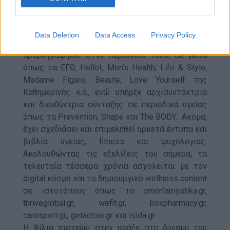
Ξεκίνησε τη δημοσιογραφική της πορεία από το
ραδιόφωνο, τα περιοδικά και τις εφημερίδες.
Πιο συγκεκριμένα, κατά τη διάρκεια της
Data Deletion
Data Access
Privacy Policy
πλούσιας επαγγελματικής της πορείας έχει
αρθρογραφήσει στον περιοδικό τύπο, σε μέσα
όπως τα ΕΓΩ, Hello!, Men’s Health, Life & Style,
Madame Figaro, Beaute, Love Yourself της
Καθημερινής κ.ά., ενώ υπήρξε αρχισυντάκτρια
και διευθύντρια σύνταξης σε περιοδικά υγείας
όπως τα Prevention, Shape και Τhe BODY. Ακόμα,
έχει σχεδιάσει και επιμεληθεί αρκετά έντυπα και
βιβλία υγείας, fitness και ψυχολογίας.
Ακολουθώντας τις εξελίξεις του σήμερα, τα
τελευταία τέσσερα χρόνια ασχολείται με τον
digital κόσμο και το δημιουργικό wellness content
σε ιστοτόπους όπως το omorfamystika.gr,
thriveglobal.gr, wefit.gr, boxpharmacy.gr,
caresport.gr,, getactive.gr και isida.gr.
Η Φίλια πιστεύει στην πράξη στη δύναμη του