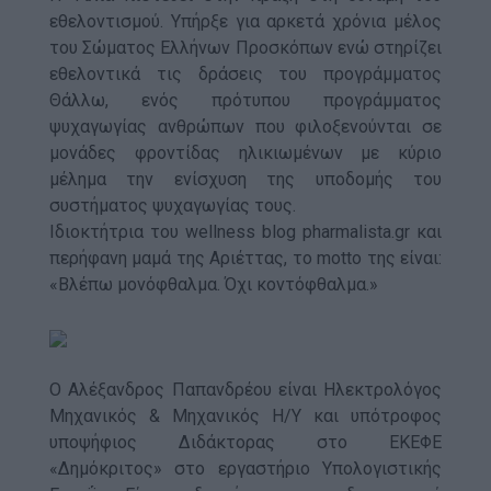
εθελοντισμού. Υπήρξε για αρκετά χρόνια μέλος
του Σώματος Ελλήνων Προσκόπων ενώ στηρίζει
εθελοντικά τις δράσεις του προγράμματος
Θάλλω, ενός πρότυπου προγράμματος
ψυχαγωγίας ανθρώπων που φιλοξενούνται σε
μονάδες φροντίδας ηλικιωμένων με κύριο
μέλημα την ενίσχυση της υποδομής του
συστήματος ψυχαγωγίας τους.
Ιδιοκτήτρια του wellness blog pharmalista.gr και
περήφανη μαμά της Αριέττας, το motto της είναι:
«Βλέπω μονόφθαλμα. Όχι κοντόφθαλμα.»
Ο Αλέξανδρος Παπανδρέου είναι Ηλεκτρολόγος
Μηχανικός & Μηχανικός Η/Υ και υπότροφος
υποψήφιος Διδάκτορας στο ΕΚEΦΕ
«Δημόκριτος» στο εργαστήριο Υπολογιστικής