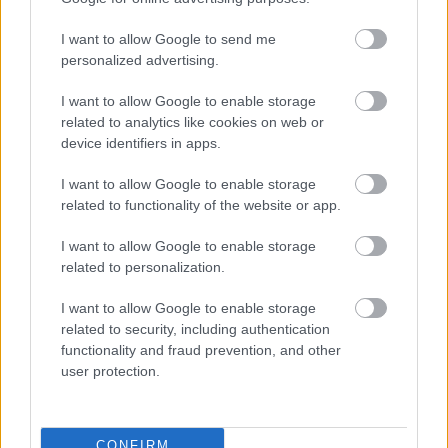
λειτουργία του «Κέντρου προστασίας ανηλίκων
ROM» αλλά και του «Κέντρου υποδοχής
I want to allow Google to send me
εθισμένων νέων» στον Δενδροπόταμο της
personalized advertising.
Θεσσαλονίκης. Συνέγραψε πτυχιακή εργασία με
τίτλο «Το Ορθόδοξο Χριστιανικό στοιχείο στις
I want to allow Google to enable storage
related to analytics like cookies on web or
ευαίσθητες κοινωνικές ομάδες των ROM» και
device identifiers in apps.
έλαβε το πτυχίο της Ανωτάτης Εκκλησιαστικής
Ακαδημίας Θεσσαλονίκης. Παράλληλα
I want to allow Google to enable storage
προεδρεύει τον επιτροπών των παρεκκλησίων,
related to functionality of the website or app.
της Γενικής Αστυνομικής διευθύνσεως, της
Κεντρικής Αγοράς, της Εταιρίας υδρεύσεως και
I want to allow Google to enable storage
αποχετεύσεως και των Κ.Τ.Ε.Λ. Θεσσαλονίκης.
related to personalization.
I want to allow Google to enable storage
related to security, including authentication
functionality and fraud prevention, and other
H Φίλια Μητρομάρα γεννήθηκε στον Βόλο.
user protection.
Σπούδασε Δημοσιογραφία και είναι μέλος της
Ένωσης Συντακτών Περιοδικού και
Ηλεκτρονικού Τύπου.
CONFIRM