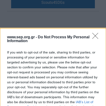
Scouts4SDGs
Blog
Ευκαιρίες Καριέρας
Επικοινωνία
Media Center
Σπάμε ρεκόρ στην
www.sep.org.gr -
Do Not Process My Personal
Δελτία Τύπου
Ανακύκλωση Κινητών
Information
Φωτογραφικό Υλικό
Τηλεφώνων και
If you wish to opt-out of the sale, sharing to third parties, or
Λογότυπα
Αξεσουάρ σε συνεργασία
processing of your personal or sensitive information for
με τη Vodafone!
targeted advertising by us, please use the below opt-out
section to confirm your selection. Please note that after your
opt-out request is processed you may continue seeing
interest-based ads based on personal information utilized by
us or personal information disclosed to third parties prior to
your opt-out. You may separately opt-out of the further
Αρθρογραφος:
r p
disclosure of your personal information by third parties on the
Ημ/νια Έκδοσης:
14/05/2024
IAB’s list of downstream participants. This information may
Κατηγορίες:
Προσκοπική Ζωή
,
Περιβάλλον
also be disclosed by us to third parties on the
IAB’s List of