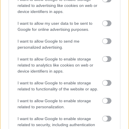
ανακύκλωσης κινητών τηλεφώνων και
related to advertising like cookies on web or
αξεσουάρ, με στόχο την προστασία του
device identifiers in apps.
περιβάλλοντος και την προώθηση της βιώσιμης
I want to allow my user data to be sent to
ανάπτυξης, ενθαρρύνοντας τα μέλη της κίνησης
Google for online advertising purposes.
να συγκεντρώνουν και να ανακυκλώνουν παλιά ή
μη λειτουργικά κινητά τηλέφωνα και τα
I want to allow Google to send me
αξεσουάρ τους.
personalized advertising.
Το πρόγραμμα αποτελεί μια σημαντική
I want to allow Google to enable storage
πρωτοβουλία που μετρά 16 χρόνια συνεχόμενης
related to analytics like cookies on web or
device identifiers in apps.
προσπάθειας συνδυάζοντας την περιβαλλοντική
ευαισθησία με την ενεργό συμμετοχή όλων,
I want to allow Google to enable storage
προάγοντας την αειφόρο ανάπτυξη και τη
related to functionality of the website or app.
συνείδηση για την προστασία του
περιβάλλοντος.
I want to allow Google to enable storage
related to personalization.
Αξίζει να σημειωθεί ότι το 2019, η πολύχρονη
I want to allow Google to enable storage
συνεργασία Προσκόπων και Vodafone στο
related to security, including authentication
Πρόγραμμα Ανακύκλωσης Κινητών Τηλεφώνων