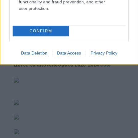
functionality and fraud prevention, and other
και Αξεσουάρ βραβεύτηκε με το bronze βραβείο
user protection.
για τη
Συνεργασία Επιχείρησης – ΜΚΟ στην
Κατηγορία: ΑΡΙΣΤΕΙΑ ΣΤΗ ΣΥΝΕΡΓΑΣΙΑ, στον θεσμό
των Hellenic Responsible Business Awards.
CONFIRM
Συνεχίζουμε να ανακυκλώνουμε!
Data Deletion
Data Access
Privacy Policy
Δείτε τα αποτελέσματα 2023-2024
εδώ