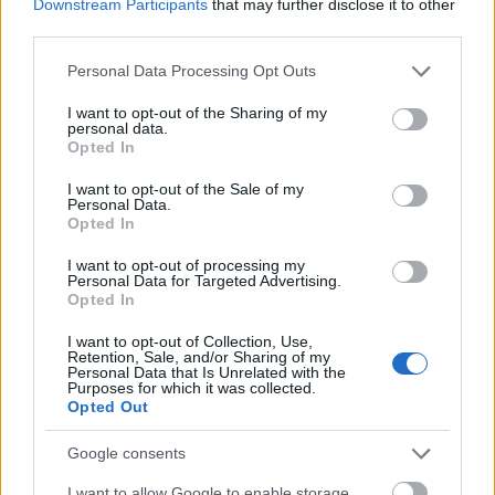
Downstream Participants
that may further disclose it to other
third parties.
24.018
κινητά τηλέφωνα και αξεσουάρ την
περίοδο 2023-2024!
Please note that this website/app uses one or more Google
Personal Data Processing Opt Outs
services and may gather and store information including but
Φέτος σπάσαμε κάθε προηγούμενο ρεκόρ και
not limited to your visit or usage behaviour. You may click to
I want to opt-out of the Sharing of my
personal data.
αξίζουν πολλά συγχαρητήρια σε όλους τους
grant or deny consent to Google and its third-party tags to
Opted In
use your data for below specified purposes in below Google
συμμετέχοντες
consent section.
I want to opt-out of the Sale of my
Personal Data.
Συνολικά πάνω από 119.400 τεμάχια προς
Opted In
ανακύκλωση από το 2008!
I want to opt-out of processing my
Personal Data for Targeted Advertising.
Opted In
I want to opt-out of Collection, Use,
Retention, Sale, and/or Sharing of my
Personal Data that Is Unrelated with the
Purposes for which it was collected.
Opted Out
Το Σώμα Ελλήνων Προσκόπων σε συνεργασία με
Google consents
τη Vodafone έχει υλοποιήσει ένα πρόγραμμα
I want to allow Google to enable storage