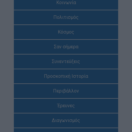
Κοινωνία
Απολογισμός Έργου
Πολιτισμός
Τι κάνουμε
Η Προσκοπική Μέθοδος
Κόσμος
Προσκοπικό Πρόγραμμα
Σαν σήμερα
Μάθηση στην Πράξη
Στόχοι Βιώσιμης Ανάπτυξης
Συνεντεύξεις
Earth Tribe
Προσκοπική Ιστορία
Ομάδα Διάσωσης Άγριας Ζωής
#HeForShe
Περιβάλλον
Πώς να συμμετέχετε
Έρευνες
Βρείτε μας
Νέα & Blog
Διαγωνισμός
Νέα