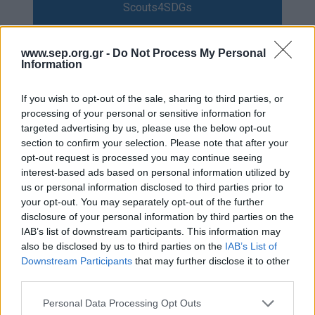
Scouts4SDGs
Blog
Ευκαιρίες Καριέρας
www.sep.org.gr -
Do Not Process My Personal
Information
Επικοινωνία
Media Center
Επιδραστικές
If you wish to opt-out of the sale, sharing to third parties, or
Δελτία Τύπου
προσωπικότητες που
processing of your personal or sensitive information for
targeted advertising by us, please use the below opt-out
Φωτογραφικό Υλικό
ήταν Πρόσκοποι
section to confirm your selection. Please note that after your
opt-out request is processed you may continue seeing
Λογότυπα
interest-based ads based on personal information utilized by
us or personal information disclosed to third parties prior to
your opt-out. You may separately opt-out of the further
disclosure of your personal information by third parties on the
Αρθρογραφος:
Ομάδα Σύνταξης
IAB’s list of downstream participants. This information may
Ημ/νια Έκδοσης:
08/12/2020
also be disclosed by us to third parties on the
IAB’s List of
Κατηγορίες:
Προσκοπική Ζωή
,
Προσκοπική
Downstream Participants
that may further disclose it to other
Ιστορία
third parties.
Please note that this website/app uses one or more Google
Personal Data Processing Opt Outs
Τις τελευταίες ημέρες υπάρχουν αρκετά
services and may gather and store information including but