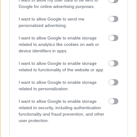
προσωπικότητες που ήταν στα νιάτα τους
Google for online advertising purposes.
Πρόσκοποι:
I want to allow Google to send me
personalized advertising.
Bill Gates
I want to allow Google to enable storage
related to analytics like cookies on web or
John Lennon
device identifiers in apps.
I want to allow Google to enable storage
related to functionality of the website or app.
Paul McCartney
I want to allow Google to enable storage
related to personalization.
Steven Spielberg
I want to allow Google to enable storage
related to security, including authentication
functionality and fraud prevention, and other
Neil Armstrong
user protection.