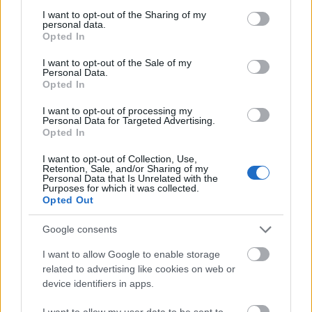
δημοσιεύματα αναφορικά με επιδραστικές
not limited to your visit or usage behaviour. You may click to
I want to opt-out of the Sharing of my
προσωπικότητες που ήταν Πρόσκοποι.
personal data.
grant or deny consent to Google and its third-party tags to
Opted In
use your data for below specified purposes in below Google
Η αρχή είχε γίνει με το νέο
Πρόεδρο των Η.Π.Α.
consent section.
I want to opt-out of the Sale of my
Joe Biden και τον Chairman & Chief Executive
Personal Data.
Opted In
Officer της φαρμακευτικής Pfizer, Dr Albert Bourla
.
I want to opt-out of processing my
Personal Data for Targeted Advertising.
Opted In
I want to opt-out of Collection, Use,
Retention, Sale, and/or Sharing of my
Personal Data that Is Unrelated with the
Purposes for which it was collected.
Την περασμένη εβδομάδα, διαβάσαμε ότι ένα
Opted Out
παιδί,
η Πρόσκοπος Gitanjali Rao θα είναι το
Παιδί της χρονιάς, σύμφωνα με το περιοδικό
Google consents
TIME!
I want to allow Google to enable storage
related to advertising like cookies on web or
device identifiers in apps.
Σήμερα παρουσιάζουμε πέντε ακόμη
I want to allow my user data to be sent to