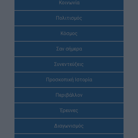
Κοινωνία
Απολογισμός Έργου
Πολιτισμός
Τι κάνουμε
Η Προσκοπική Μέθοδος
Κόσμος
Προσκοπικό Πρόγραμμα
Σαν σήμερα
Μάθηση στην Πράξη
Στόχοι Βιώσιμης Ανάπτυξης
Συνεντεύξεις
Earth Tribe
Προσκοπική Ιστορία
Ομάδα Διάσωσης Άγριας Ζωής
#HeForShe
Περιβάλλον
Πώς να συμμετέχετε
Έρευνες
Βρείτε μας
Νέα & Blog
Διαγωνισμός
Νέα