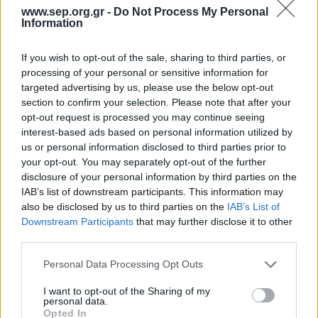
www.sep.org.gr -
Do Not Process My Personal
«
Το μνημόνιο είναι σημαντικό διότι φέρνει πιο
Information
κοντά τις οικογένειες, φέρνει τα παιδιά στο
βουνό, αλλά και αναβαθμίζει την ποιότητα ζωής
»
If you wish to opt-out of the sale, sharing to third parties, or
δήλωσε ο υπουργός Περιβάλλοντος Κωστής
processing of your personal or sensitive information for
Χατζηδάκης, προσθέτοντας ότι γύρω από τον
targeted advertising by us, please use the below opt-out
section to confirm your selection. Please note that after your
Υμηττό ζουν περί το ένα εκατομμύριο
opt-out request is processed you may continue seeing
συμπολίτες μας.
interest-based ads based on personal information utilized by
us or personal information disclosed to third parties prior to
your opt-out. You may separately opt-out of the further
Οι δράσεις που προβλέπονται από τη
disclosure of your personal information by third parties on the
συνεργασία και που πρόκειται να
IAB’s list of downstream participants. This information may
χρηματοδοτηθούν από το ΥΠΕΝ, περιλαμβάνουν
also be disclosed by us to third parties on the
IAB’s List of
τη δημιουργία πιλοτικού πεζοπορικού δικτύου
Downstream Participants
that may further disclose it to other
third parties.
μονοπατιών, την εθνική και ευρωπαϊκή
πιστοποίησή τους αλλά και το συντονισμό
Please note that this website/app uses one or more Google
Personal Data Processing Opt Outs
δράσεων και πρωτοβουλιών ανάδειξής του
services and may gather and store information including but
Υμηττού ως πόλου έλξης για τους πολίτες και
not limited to your visit or usage behaviour. You may click to
I want to opt-out of the Sharing of my
personal data.
τους επισκέπτες του Λεκανοπεδίου.
grant or deny consent to Google and its third-party tags to
Opted In