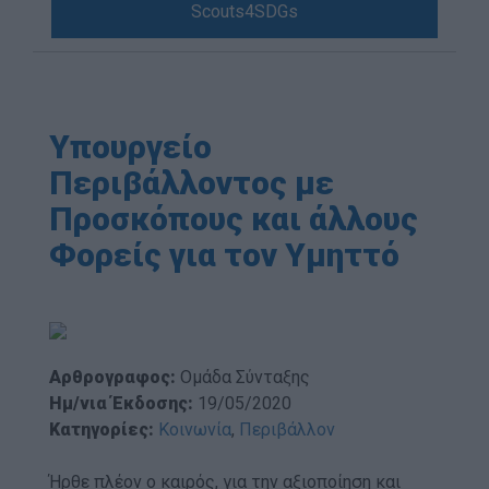
Scouts4SDGs
Blog
Ευκαιρίες Καριέρας
Επικοινωνία
Media Center
Υπουργείο
Δελτία Τύπου
Περιβάλλοντος με
Φωτογραφικό Υλικό
Προσκόπους και άλλους
Λογότυπα
Φορείς για τον Υμηττό
Αρθρογραφος:
Ομάδα Σύνταξης
Ημ/νια Έκδοσης:
19/05/2020
Κατηγορίες:
Κοινωνία
,
Περιβάλλον
Ήρθε πλέον ο καιρός, για την αξιοποίηση και