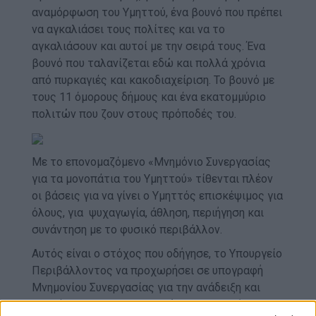
αναμόρφωση του Υμηττού, ένα βουνό που πρέπει
να αγκαλιάσει τους πολίτες και να το
αγκαλιάσουν και αυτοί με την σειρά τους. Ένα
βουνό που ταλανίζεται εδώ και πολλά χρόνια
από πυρκαγιές και κακοδιαχείριση. Το βουνό με
τους 11 όμορους δήμους και ένα εκατομμύριο
πολιτών που ζουν στους πρόποδές του.
Με το επονομαζόμενο «Μνημόνιο Συνεργασίας
για τα μονοπάτια του Υμηττού» τίθενται πλέον
οι βάσεις για να γίνει ο Υμηττός επισκέψιμος για
όλους, για ψυχαγωγία, άθλη
ση, περιήγηση και
συνάντηση με το φυσικό περιβάλλον.
Αυτός είναι ο στόχος που οδήγησε, το Υπουργείο
Περιβάλλοντος να προχωρήσει σε υπογραφή
Μνημονίου Συνεργασίας για την ανάδειξη και
αναβάθμιση των μονοπατιών του βουνού.