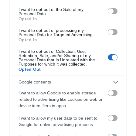
use your data for below specified purposes in below Google
consent section.
I want to opt-out of the Sale of my
Personal Data.
Το εν λόγω πιλοτικό πεζοπορικό δίκτυο
Opted In
μονοπατιών θα περιλαμβάνει διαδρομές
συνολικού μήκους 90 χιλιομέτρων, θα συνδέεται
I want to opt-out of processing my
Personal Data for Targeted Advertising.
με το αστικό περιβάλλον με πύλες-εισόδους και
Opted In
περιαστικό πεζόδρομο, θα διαθέτει ζώνες-
I want to opt-out of Collection, Use,
πόλους δραστηριοτήτων, ενώ μακροπρόθεσμα
Retention, Sale, and/or Sharing of my
μπορεί να συνδεθεί με ποδηλατόδρομο με τα
Personal Data that Is Unrelated with the
Purposes for which it was collected.
μητροπολιτικά πάρκα Γουδή και Ιλισίων αλλά και
Opted Out
με το Μητροπολιτικό Πάρκο Ελληνικού.
Google consents
Τα 90 χλμ. δικτύου είναι σειριακά χωροθετημένα
πάνω στον άξονα Βορά – Νότου, δίνοντας την
I want to allow Google to enable storage
δυνατότητα στον πεζοπόρο να διασχίσει
related to advertising like cookies on web or
device identifiers in apps.
ολόκληρη την ραχοκοκαλιά του Υμηττού, από την
Αγία Παρασκευή ως την Λίμνη Βουλιαγμένης ή
I want to allow my user data to be sent to
και με την αντίθετη φορά.
Google for online advertising purposes.