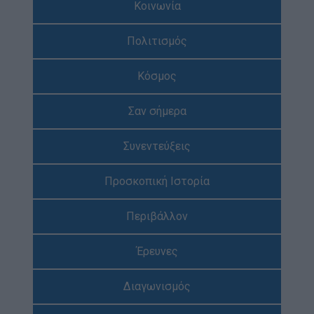
Κοινωνία
Απολογισμός Έργου
Πολιτισμός
Τι κάνουμε
Η Προσκοπική Μέθοδος
Κόσμος
Προσκοπικό Πρόγραμμα
Σαν σήμερα
Μάθηση στην Πράξη
Στόχοι Βιώσιμης Ανάπτυξης
Συνεντεύξεις
Earth Tribe
Προσκοπική Ιστορία
Ομάδα Διάσωσης Άγριας Ζωής
#HeForShe
Περιβάλλον
Πώς να συμμετέχετε
Έρευνες
Βρείτε μας
Νέα & Blog
Διαγωνισμός
Νέα