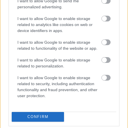
I want to allow Google to send me
Το Μνημόνιο Συνεργασίας για τα μονοπάτια του
personalized advertising.
Υμηττού υπέγραψαν το Υπουργείο
Περιβάλλοντος και Ενέργειας, καθώς και φορείς
I want to allow Google to enable storage
related to analytics like cookies on web or
των οποίων η δράση άρρηκτα συνδεδεμένη με
device identifiers in apps.
την αγάπη τους για το περιβάλλον και το κοινό
καλό, όπως είναι ο Σύνδεσμος Προστασίας και
I want to allow Google to enable storage
Ανάπτυξης Υμηττού (ΣΠΑΥ), το Εθνικό Μετσόβιο
related to functionality of the website or app.
Πολυτεχνείο – Σχολή Αγρονόμων Τοπογράφων
Μηχανικών, το Σώμα Ελλήνων Προσκόπων
I want to allow Google to enable storage
related to personalization.
(ΣΕΠ), το Μη Κερδοσκοπικό Φυσιολατρικό
Σωματείο με την επωνυμία «Περιπατητική
I want to allow Google to enable storage
Ομάδα Υμηττού» (ΠΟΥ) και η «ΜΑΙΝΑΛΟΝ
related to security, including authentication
Κοιν.Σ.Επ.».
functionality and fraud prevention, and other
user protection.
Σημειώνεται πως οι
Έλληνες Πρόσκοποι είναι
συνοδοιπόροι και αρωγοί
στην όλη προσπάθεια
από την πρώτη μέρα που παρουσιάστηκε από
CONFIRM
τον υπουργό Περιβάλλοντος και Ενέργειας,
Κωστή Χατζηδάκη, τον υπουργό Εσωτερικών,