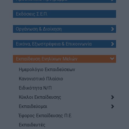
Απολογισμός Έργου
Εκδόσεις Σ.Ε.Π.
Τι κάνουμε
Η Προσκοπική Μέθοδος
Οργάνωση & Διοίκηση
Προσκοπικό Πρόγραμμα
Εικόνα, Εξωστρέφεια & Επικοινωνία
Μάθηση στην Πράξη
Στόχοι Βιώσιμης Ανάπτυξης
Εκπαίδευση Ενηλίκων Μελών
Earth Tribe
Ημερολόγιο Εκπαιδεύσεων
Ομάδα Διάσωσης Άγριας Ζωής
Κανονιστικό Πλαίσιο
#HeForShe
Ειδικότητα Ν/Π
Κύκλοι Εκπαίδευσης
Πώς να συμμετέχετε
Εκπαιδεύομαι
Βρείτε μας
Νέα & Blog
Έφορος Εκπαίδευσης Π.Ε.
Εκπαιδευτές
Νέα