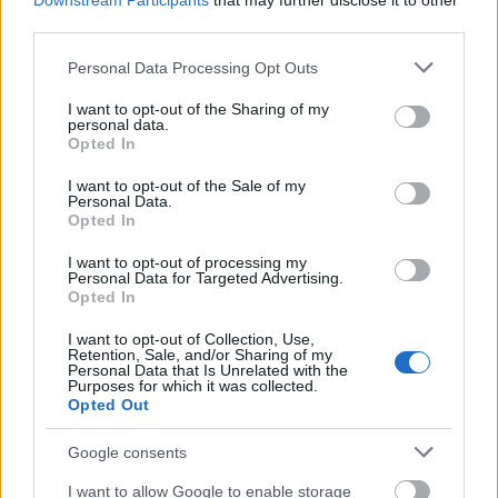
Downstream Participants
that may further disclose it to other
Αρχηγός Δράσης ή Εκπαίδευσης
:
third parties.
Χριστοδουλάρας Αλέξανδρος
Please note that this website/app uses one or more Google
Personal Data Processing Opt Outs
Κόστος Συμμετοχής
: 35 €
services and may gather and store information including but
not limited to your visit or usage behaviour. You may click to
I want to opt-out of the Sharing of my
personal data.
grant or deny consent to Google and its third-party tags to
Opted In
Υπεύθυνος Ενότητας :
Χριστοδουλάρας Αλέξανδρος,
use your data for below specified purposes in below Google
consent section.
I want to opt-out of the Sale of my
Τόπος :
Βάση Ναυτοπροσκόπων Θεσσαλονίκης Ν.
Personal Data.
Opted In
Πρίντζιος
I want to opt-out of processing my
Personal Data for Targeted Advertising.
Ημερομηνίες & ώρες διεξαγωγής :
Σάββατο 18
Opted In
Μαρτίου και ώρα 07.30 έως και Κυριακή 19 Μαρτίου
2023 και ώρα 15.00
I want to opt-out of Collection, Use,
Retention, Sale, and/or Sharing of my
Personal Data that Is Unrelated with the
Purposes for which it was collected.
Τρόπος καταβολής οικονομικής
Opted Out
συμμετοχής:
Κατάθεση στο τραπεζικό λογαριασμό της
Π.Ε.
Google consents
I want to allow Google to enable storage
Οικονομική Διαχείριση :
Θεσσαλονίκης