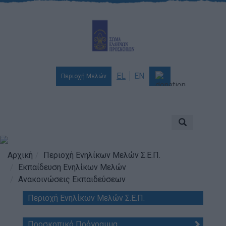
EL
EN
Περιοχή Μελών
Ποιοι είμαστε
Αποστολή & Όραμα
Προσκοπισμός
Αρχική
Περιοχή Ενηλίκων Μελών Σ.Ε.Π.
Εκπαίδευση Ενηλίκων Μελών
Ιστορία
Ανακοινώσεις Εκπαιδεύσεων
Διοίκηση
Περιοχή Ενηλίκων Μελών Σ.Ε.Π.
Χορηγοί & Υποστηρικτές
Βραβεία & Διακρίσεις
Προσκοπικό Πρόγραμμα