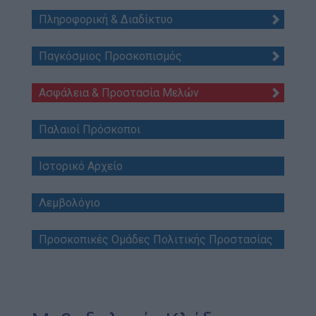
Blog
Πληροφορική & Διαδίκτυο
Ευκαιρίες Καριέρας
Παγκόσμιος Προσκοπισμός
Επικοινωνία
Media Center
Ασφάλεια & Προστασία Μελών
Δελτία Τύπου
Παλαιοί Πρόσκοποι
Φωτογραφικό Υλικό
Λογότυπα
Ιστορικό Αρχείο
Λεμβολόγιο
Προσκοπικές Ομάδες Πολιτικής Προστασίας