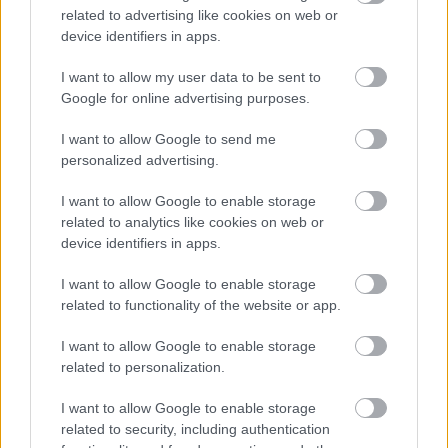
related to advertising like cookies on web or
device identifiers in apps.
Δικαίωμα συμμετοχής
Δικαίωμα συμμετοχής στις Εκπαιδεύσεις έχουν όλα τα
I want to allow my user data to be sent to
Ενήλικα Στελέχη και Μέλη Προσκοπικού Δικτύου που
Google for online advertising purposes.
έχουν δηλώσει συμμετοχή, έχουν καταβάλλει το ποσό
I want to allow Google to send me
της οικονομικής συμμετοχής (όπου απαιτείται) και η
personalized advertising.
αίτησή του έχει εγκριθεί από την Εφορεία Εκπαίδευσης
Γ.Ε.
I want to allow Google to enable storage
related to analytics like cookies on web or
Για την παρακολούθηση της εκπαιδευτικής ενότητας,
device identifiers in apps.
προϋπόθεση αποτελεί η επιτυχής παρακολούθηση των
I want to allow Google to enable storage
Εκπαιδευτικών Ενοτήτων του Κύκλου Εισαγωγικής
related to functionality of the website or app.
Εκπαίδευσης .
I want to allow Google to enable storage
Δήλωση συμμετοχής
related to personalization.
Για τη δήλωση συμμετοχής από το Ενήλικο Στέλεχος ή
το Μέλος Προσκοπικού Δικτύου και την έγκρισή της
I want to allow Google to enable storage
από το προϊστάμενο Ενήλικο Στέλεχος (ΑΣ, ΠΕ) μέσω
related to security, including authentication