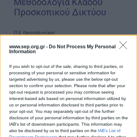
Μεθοδολογία Κλάδου
Προσκοπικού Δικτύου
Π.Ε. Θεσσαλονίκης
Ημ/νια Έκδοσης:
25/01/2023
www.sep.org.gr -
Do Not Process My Personal
A/A:
/ 2023
Information
Μεθοδολογία Κλάδου Προσκοπικού Δικτύου
If you wish to opt-out of the sale, sharing to third parties, or
Κλιμάκιο Οργάνωσης
: Π.Ε. Θεσσαλονίκης
processing of your personal or sensitive information for
Ημ/νία Διεξαγωγής 1
: 18/03/2023 έως
targeted advertising by us, please use the below opt-out
19/03/2023
section to confirm your selection. Please note that after your
Τόπος Εκπαιδευσης 1
: Βάση
opt-out request is processed you may continue seeing
interest-based ads based on personal information utilized by
Ναυτοπροσκόπων Θεσσαλονίκης Ν.
us or personal information disclosed to third parties prior to
Πρίντζιος
your opt-out. You may separately opt-out of the further
Τόπος Εκπαίδευσης 2
:
disclosure of your personal information by third parties on the
Μέθοδος Υλοποίησης
: Δια ζώσης ομάδα
IAB’s list of downstream participants. This information may
Ημ/νια Λήξης Αιτήσεων Συμμετοχής
:
also be disclosed by us to third parties on the
IAB’s List of
08/03/2023