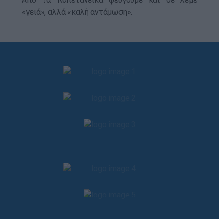
Από τα Καπετανέικα φεύγουμε και δε λέμε
«γειά», αλλά «καλή αντάμωση».