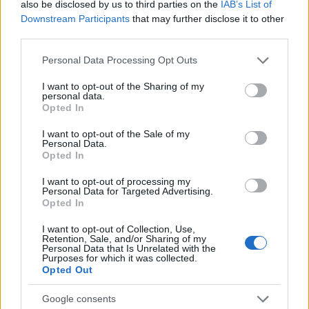
also be disclosed by us to third parties on the
IAB’s List of
φωτογραφίας του Φεστιβάλ Φωτογραφίας
Downstream Participants
that may further disclose it to other
Αντιπάρου, με θέμα τα Καπετανέικα των
third parties.
προηγούμενων ετών. Την ίδια μέρα προβλήθηκε
Please note that this website/app uses one or more Google
Personal Data Processing Opt Outs
ένα εξαιρετικά διαφωτιστικό ντοκιμαντέρ του
services and may gather and store information including but
'Ομηρου Ευαγγελινού με τίτλο «Guardians of the
not limited to your visit or usage behaviour. You may click to
I want to opt-out of the Sharing of my
Aegean», που παρουσίαζε αναλυτικά το
personal data.
grant or deny consent to Google and its third-party tags to
Opted In
πρόβλημα της υπεραλίευσης στο Αιγαίο
use your data for below specified purposes in below Google
πέλαγος, ενώ παράλληλα ενημέρωνε για
consent section.
I want to opt-out of the Sale of my
προσπάθειες που γίνονται να εφαρμοστούν
Personal Data.
Opted In
βιώσιμα μέτρα, που θα βοηθήσουν στην
αντιμετώπιση των καταστρεπτικών συνέπειών
I want to opt-out of processing my
Personal Data for Targeted Advertising.
της.
Opted In
I want to opt-out of Collection, Use,
Retention, Sale, and/or Sharing of my
Personal Data that Is Unrelated with the
Purposes for which it was collected.
Η επόμενη ημέρα ήταν αφιερωμένη στα δύο
Opted Out
βασικά συστατικά που χαρακτηρίζουν το DNA
των Καπετανέικων, δηλαδή τη θάλασσα και την
Google consents