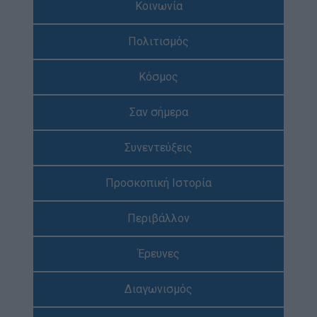
Κοινωνία
Απολογισμός Έργου
Πολιτισμός
Τι κάνουμε
Η Προσκοπική Μέθοδος
Κόσμος
Προσκοπικό Πρόγραμμα
Σαν σήμερα
Μάθηση στην Πράξη
Στόχοι Βιώσιμης Ανάπτυξης
Συνεντεύξεις
Earth Tribe
Προσκοπική Ιστορία
Ομάδα Διάσωσης Άγριας Ζωής
#HeForShe
Περιβάλλον
Πώς να συμμετέχετε
Έρευνες
Βρείτε μας
Νέα & Blog
Διαγωνισμός
Νέα