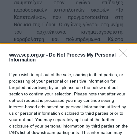
συμμετείχαν στον αγώνα επίδειξης
παραδοσιακών ιστιοπλοϊκών σκαφών «Τα
Καπετανέικα», που πραγματοποιείται στη
Νάουσα της Πάρου. Ο αγώνας γίνεται στη μνήμη
του αρχιτέκτονα, κινηματογραφιστή,
καραβολάτρη και πολυπράγμωνα Κώστα
Γουζέλη.
www.sep.org.gr -
Do Not Process My Personal
Information
Στον αγώνα συμμετείχαν τέσσερις λέμβοι: από
την Καλλιθέα ο
Ναυτίλος ΙΙΙ
, από το Χολαργό ο
If you wish to opt-out of the sale, sharing to third parties, or
Απηλιώτης
, από τον Διόνυσο ο
Άγιος Νικόλαος
processing of your personal or sensitive information for
και από την Κηφισιά η
SIRENE ΙΙΙ
. Ο αγώνας
targeted advertising by us, please use the below opt-out
πραγματοποιήθηκε ένα Σαββατοκύριακο με
section to confirm your selection. Please note that after your
ενισχυμένο μελτέμι, πράγμα που δεν επέτρεψε,
opt-out request is processed you may continue seeing
λόγω απαγορευτικού, σε όλα τα πληρώματα να
interest-based ads based on personal information utilized by
φτάσουν στην Πάρο. Όσοι όμως πρόλαβαν και
us or personal information disclosed to third parties prior to
your opt-out. You may separately opt-out of the further
έφτασαν είχαν την ευκαιρία να
disclosure of your personal information by third parties on the
παρακολουθήσουν την Παρασκευή 13
IAB’s list of downstream participants. This information may
Σεπτεμβρίου, μια πολύ ενδιαφέρουσα έκθεση