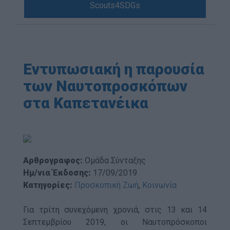
Scouts4SDGs
Blog
Ευκαιρίες Καριέρας
Επικοινωνία
Media Center
Εντυπωσιακή η παρουσία
Δελτία Τύπου
των Ναυτοπροσκόπων
Φωτογραφικό Υλικό
στα Καπετανέικα
Λογότυπα
Αρθρογραφος:
Ομάδα Σύνταξης
Ημ/νια Έκδοσης:
17/09/2019
Κατηγορίες:
Προσκοπική Ζωή
,
Κοινωνία
Για τρίτη συνεχόμενη χρονιά, στις 13 και 14
Σεπτεμβρίου 2019, οι Ναυτοπρόσκοποι