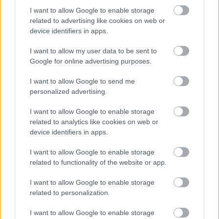
αδελφοσύνη. Η λέμβος «Ναυτίλος ΙΙΙ» ήταν η
I want to allow Google to enable storage
μόνη που έτρεξε την κούρσα απόστασης 1,5
related to advertising like cookies on web or
ναυτικού ιλίου. Η λέμβος και το πλήρωμά της
device identifiers in apps.
εξέπληξαν με την ταχύτητα και την ναυτοσύνη
τους κριτές και θεατές. Τα υπόλοιπα σκάφη,
I want to allow my user data to be sent to
λόγω των έντονων καιρικών φαινομένων δεν
Google for online advertising purposes.
συμμετείχαν, αφού οι καιρικές συνθήκες έκαναν
I want to allow Google to send me
δύσκολη ακόμα και την καθέλκυσή τους.
personalized advertising.
Ναυτοπροσκοπικά πληρώματα όμως
επάνδρωσαν την αγαπημένη των
I want to allow Google to enable storage
Ναυτοπροσκόπων «Χρυσοπηγή», το νεότευκτο
related to analytics like cookies on web or
τρεχαντήρι «Τσίπουρο» και το θαρραλέο λατίνι
device identifiers in apps.
«Ισαβέλλα Μ». Τις εντθυπώσεις έκλεψαν σκάφη
I want to allow Google to enable storage
όπως τo schooner NIKIS και το καΐκι
related to functionality of the website or app.
«Ανεμογιάννης» που ταξίδευαν με μούδες μεν,
αλλά έδειχναν πως παραδοσιακά σκάφη σαν και
I want to allow Google to enable storage
αυτά, είναι γεννημένα για να αντιμετωπίζουν
related to personalization.
τέτοιους καιρούς.
I want to allow Google to enable storage