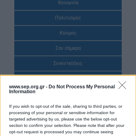
Κοινωνία
Απολογισμός Έργου
Πολιτισμός
Τι κάνουμε
Η Προσκοπική Μέθοδος
Κόσμος
Προσκοπικό Πρόγραμμα
Σαν σήμερα
Μάθηση στην Πράξη
Στόχοι Βιώσιμης Ανάπτυξης
Συνεντεύξεις
Earth Tribe
Προσκοπική Ιστορία
Ομάδα Διάσωσης Άγριας Ζωής
www.sep.org.gr -
Do Not Process My Personal
Information
#HeForShe
Περιβάλλον
Πώς να συμμετέχετε
If you wish to opt-out of the sale, sharing to third parties, or
Έρευνες
Βρείτε μας
processing of your personal or sensitive information for
targeted advertising by us, please use the below opt-out
Νέα & Blog
Διαγωνισμός
section to confirm your selection. Please note that after your
Νέα
opt-out request is processed you may continue seeing