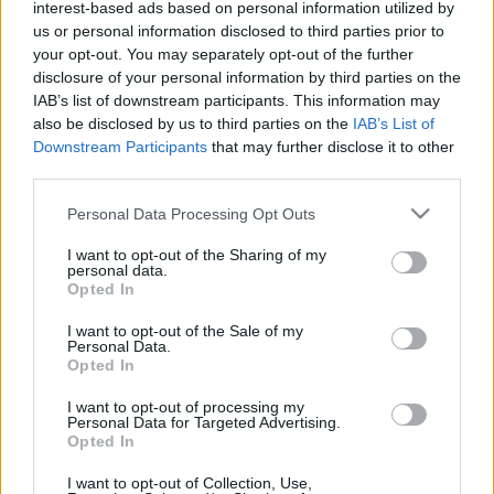
interest-based ads based on personal information utilized by
Scouts4SDGs
Blog
us or personal information disclosed to third parties prior to
your opt-out. You may separately opt-out of the further
Ευκαιρίες Καριέρας
disclosure of your personal information by third parties on the
IAB’s list of downstream participants. This information may
Επικοινωνία
also be disclosed by us to third parties on the
IAB’s List of
Media Center
Ιταλοί Πρόσκοποι
Downstream Participants
that may further disclose it to other
third parties.
Δελτία Τύπου
επισκέφθηκαν το
Please note that this website/app uses one or more Google
Φωτογραφικό Υλικό
Ιστορικό Αρχείο
Personal Data Processing Opt Outs
services and may gather and store information including but
Λογότυπα
not limited to your visit or usage behaviour. You may click to
I want to opt-out of the Sharing of my
personal data.
grant or deny consent to Google and its third-party tags to
Opted In
use your data for below specified purposes in below Google
consent section.
I want to opt-out of the Sale of my
Αρθρογραφος:
Ομάδα Σύνταξης
Personal Data.
Opted In
Ημ/νια Έκδοσης:
28/05/2019
Κατηγορίες:
Προσκοπική Ζωή
,
Κόσμος
I want to opt-out of processing my
Personal Data for Targeted Advertising.
Opted In
Μία Ενωμοτία Προσκόπων από την 14η Ομάδα
Προσκόπων Ρώμης επισκέφθηκε τη Δευτέρα 27
I want to opt-out of Collection, Use,