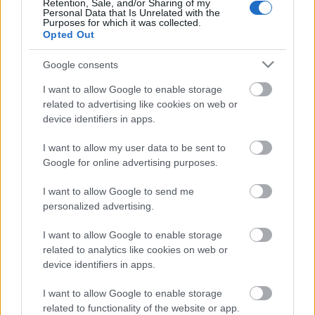
Retention, Sale, and/or Sharing of my
Μαϊου 2019 τον χώρο του Ιστορικού Αρχείου
Personal Data that Is Unrelated with the
του Σ.Ε.Π.
Purposes for which it was collected.
Opted Out
Η Ενωμοτία, που αποτελούνταν από πέντε
Google consents
Προσκόπους και δύο Ενήλικα Στελέχη, ταξίδεψε
στην Ελλάδα στο πλαίσιο ενός Ενωμοτιακού
I want to allow Google to enable storage
related to advertising like cookies on web or
project. Έφτασαν στην Αθήνα το Σάββατο 25
device identifiers in apps.
Μαϊου και αναχώρησαν την Τρίτη 28 Μαϊου 2019.
Φιλοξενήθηκαν από το 2ο Σ.Π. Κηφισιάς, το οποίο
I want to allow my user data to be sent to
και χρησιμοποίησαν ως ορμητήριο για τις
Google for online advertising purposes.
εξορμήσεις τους στην Ακρόπολη, στην Αρχαία,
Αγορά, στο Μοναστηράκι και φυσικά στα
I want to allow Google to send me
personalized advertising.
μουσεία της Αθήνας.
I want to allow Google to enable storage
related to analytics like cookies on web or
device identifiers in apps.
Δεν θα μπορούσε να λείπει από τα σημεία
ενδιαφέροντος το Ιστορικό Αρχείο του Σ.Ε.Π.,
I want to allow Google to enable storage
related to functionality of the website or app.
όπου τους δέχθηκε και τους ξενάγησε στον