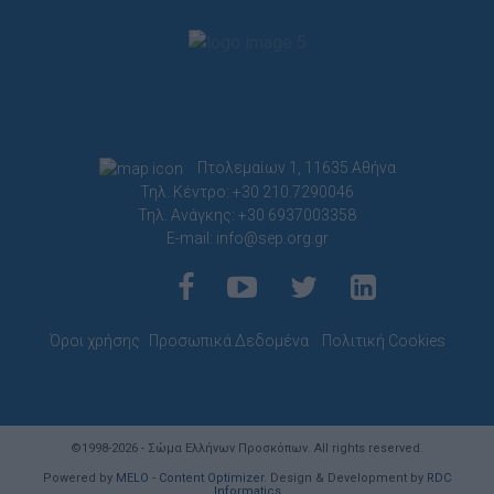
Πτολεμαίων 1, 11635 Αθήνα
Τηλ. Κέντρο: +30 210.7290046
Τηλ. Ανάγκης: +30 6937003358
E-mail:
info@sep.org.gr
Όροι χρήσης
Προσωπικά Δεδομένα
Πολιτική Cookies
©1998-2026 - Σώμα Ελλήνων Προσκόπων. All rights reserved.
Powered by
MELO - Content Optimizer
. Design & Development by
RDC
Informatics