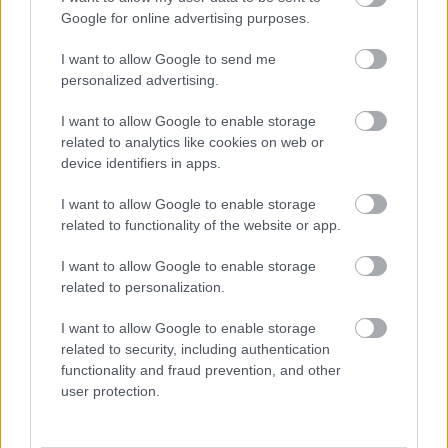
χρόνων του Eλληνικού Προσκοπισμού.
Google for online advertising purposes.
I want to allow Google to send me
personalized advertising.
Πέραν των παραπάνω, ο Αρχηγός της
I want to allow Google to enable storage
Αποστολής συμμετείχε και στις εργασίες της
related to analytics like cookies on web or
2ης Συνάντησης Αρχηγών Αποστολών που έλαβε
device identifiers in apps.
χώρα στην πόλη Charleston της West Virginia.
200 εκπρόσωποι από 55 Εθνικές Προσκοπικές
I want to allow Google to enable storage
related to functionality of the website or app.
Οργανώσεις ενημερώθηκαν από τις Ομάδες
Εργασίας και συνεργάστηκαν, θέτοντας
I want to allow Google to enable storage
προβληματισμούς και στόχους για την όσο το
related to personalization.
δυνατόν καλύτερη προετοιμασία των εθνικών
αποστολών και της διοργάνωσης, ώστε αυτή να
I want to allow Google to enable storage
αποτελέσει για τους συμμετέχοντες
related to security, including authentication
Προσκόπους μία μοναδική και αξέχαστη
functionality and fraud prevention, and other
user protection.
εμπειρία.