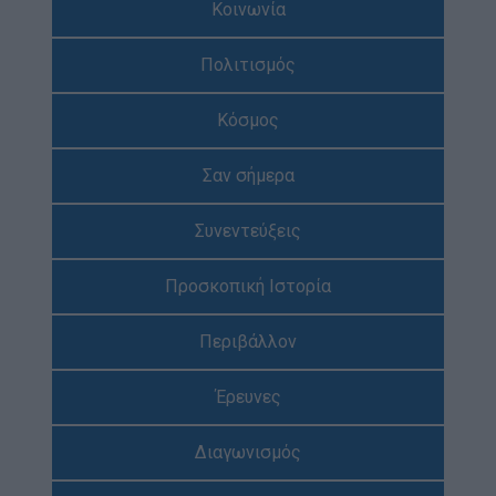
Κοινωνία
Απολογισμός Έργου
Πολιτισμός
Τι κάνουμε
Η Προσκοπική Μέθοδος
Κόσμος
Προσκοπικό Πρόγραμμα
Σαν σήμερα
Μάθηση στην Πράξη
Στόχοι Βιώσιμης Ανάπτυξης
Συνεντεύξεις
Earth Tribe
Προσκοπική Ιστορία
Ομάδα Διάσωσης Άγριας Ζωής
#HeForShe
Περιβάλλον
Πώς να συμμετέχετε
Έρευνες
Βρείτε μας
Νέα & Blog
Διαγωνισμός
Νέα