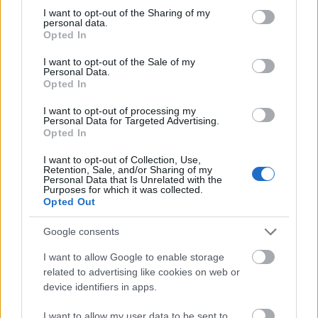
not limited to your visit or usage behaviour. You may click to
I want to opt-out of the Sharing of my
Με επιτυχία ολοκληρώθηκε το ταξίδι του
personal data.
grant or deny consent to Google and its third-party tags to
Opted In
Αρχηγού της Ελληνικής Αποστολής του 24ου
use your data for below specified purposes in below Google
Παγκόσμιου Προσκοπικού Jamboree, κ. Ιωσήφ
consent section.
I want to opt-out of the Sale of my
Δακορώνια-Μαρίνα, στις Η.Π.Α.
Personal Data.
Opted In
Στο πλαίσιο του ταξιδιού ο Αρχηγός
I want to opt-out of processing my
επισκέφθηκε τον Σεβασμιώτατο Αρχιεπίσκοπο
Personal Data for Targeted Advertising.
Opted In
Αμερικής Δημήτριο στη Νέα Υόρκη και τον
Πρέσβη της Ελλάδας στην Ουάσινγκτον κ.
I want to opt-out of Collection, Use,
Retention, Sale, and/or Sharing of my
Λαλάκο. Κατά τη διάρκεια των κατ’ ιδίαν
Personal Data that Is Unrelated with the
συναντήσεων, o Σεβασμιώτατος και ο κ.
Purposes for which it was collected.
Opted Out
Λαλάκος, ενημερώθηκαν για τις προετοιμασίες
και το πρόγραμμα του Jamboree και δήλωσαν
Google consents
την πρόθεσή τους να υποστηρίξουν, στο πλαίσιο
των δυνατοτήτων τους, την Αποστολή και να
I want to allow Google to enable storage
related to advertising like cookies on web or
επισκεφθούν τη μεγάλη κατασκήνωση στη West
device identifiers in apps.
Virginia τον Ιούλιο. Σε ανάμνηση της επίσκεψης
τους επιδόθηκε αριθμημένο λεύκωμα των 100
I want to allow my user data to be sent to