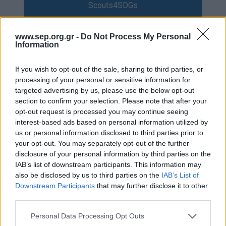
Scouts4SDGs
Blog
Ευκαιρίες Καριέρας
www.sep.org.gr -
Do Not Process My Personal
Information
Επικοινωνία
Media Center
24ο Παγκόσμιο
If you wish to opt-out of the sale, sharing to third parties, or
Δελτία Τύπου
processing of your personal or sensitive information for
Προσκοπικό Jamboree:
targeted advertising by us, please use the below opt-out
Φωτογραφικό Υλικό
προπαρασκευαστικό
section to confirm your selection. Please note that after your
opt-out request is processed you may continue seeing
Λογότυπα
ταξίδι του Αρχηγού της
interest-based ads based on personal information utilized by
Ελληνικής Αποστολής
us or personal information disclosed to third parties prior to
your opt-out. You may separately opt-out of the further
disclosure of your personal information by third parties on the
IAB’s list of downstream participants. This information may
also be disclosed by us to third parties on the
IAB’s List of
Downstream Participants
that may further disclose it to other
Αρθρογραφος:
Ομάδα Σύνταξης
third parties.
Ημ/νια Έκδοσης:
15/04/2019
Please note that this website/app uses one or more Google
Κατηγορίες:
Προσκοπική Ζωή
,
Κόσμος
Personal Data Processing Opt Outs
services and may gather and store information including but