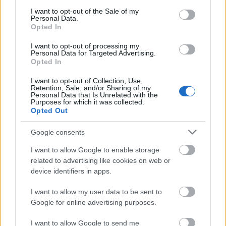
δυνατότητα.
consent section.
I want to opt-out of the Sale of my
Personal Data.
Με την ιδιότητα του Γενικού Γραμματέα του
Opted In
Ελληνικού Κολλεγίου Μαστολογίας και ως
Αντιπρόεδρος της Ευρωασιατικής
I want to opt-out of processing my
Personal Data for Targeted Advertising.
Επιστημονικής Εταιρείας Χειρουργικής του
Opted In
Μαστού, προώθησε δράσεις για την
καταπολέμηση του καρκίνου, ενώ έκανε
I want to opt-out of Collection, Use,
Retention, Sale, and/or Sharing of my
προσπάθεια να ευαισθητοποιήσει ασθενείς και
Personal Data that Is Unrelated with the
Purposes for which it was collected.
ιατρούς στην ανάγκη προληπτικών εξετάσεων.
Opted Out
Τον ελεύθερο χρόνο του επισκέπτονταν συχνά
Google consents
την Μυτιλήνη, τόπο καταγωγής του. Συμμετείχε
σε προγράμματα προληπτικής ιατρικής που
I want to allow Google to enable storage
οργανώθηκαν μέσω της τοπικής Εκκλησίας. Τα
related to advertising like cookies on web or
τελευταία χρόνια πρόσφερε ιατρικές υπηρεσίες
device identifiers in apps.
σε τουλάχιστον 50 αποστολές που
I want to allow my user data to be sent to
πραγματοποιήθηκαν στις αγροτικές περιοχές
Google for online advertising purposes.
του νησιού. Εξέτασε εθελοντικά πάνω από 1.500
γυναίκες,αρκετές από τις οποίες
I want to allow Google to send me