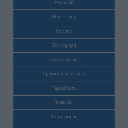
Κοινωνία
Απολογισμός Έργου
Πολιτισμός
Τι κάνουμε
Η Προσκοπική Μέθοδος
Κόσμος
Προσκοπικό Πρόγραμμα
Σαν σήμερα
Μάθηση στην Πράξη
Στόχοι Βιώσιμης Ανάπτυξης
Συνεντεύξεις
Earth Tribe
Προσκοπική Ιστορία
Ομάδα Διάσωσης Άγριας Ζωής
#HeForShe
Περιβάλλον
Πώς να συμμετέχετε
Έρευνες
Βρείτε μας
Νέα & Blog
Διαγωνισμός
Νέα