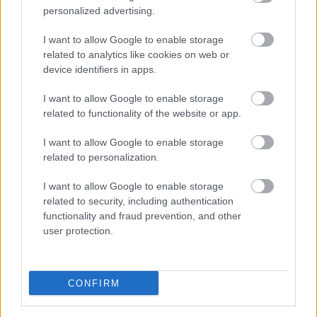
χειρουργήθηκαν έγκαιρα και γλίτωσαν τον
personalized advertising.
καρκίνο.
I want to allow Google to enable storage
Σε αναγνώριση της προσφοράς του Γιώργου
related to analytics like cookies on web or
Ασημακόπουλου στην τοπική κοινωνία, πριν
device identifiers in apps.
λίγες ημέρες η Ιερά Μητρόπολη Μυτιλήνης
Ερεσού & Πλωμαρίου εγκαινίασε το κοινωνικό
I want to allow Google to enable storage
related to functionality of the website or app.
ιατρείο του νησιού, το οποίο φέρει το όνομά του.
Όπως ανέφερε ο Μητροπολίτης Ιάκωβος, ο
I want to allow Google to enable storage
αείμνηστος Γιώργος Ασημακόπουλος
«εξέταζε
related to personalization.
κατοίκους των χωριών από σπίτι σε σπίτι,
κυριολεκτικά προλαβαίνοντας και σώζοντας
I want to allow Google to enable storage
ζωές».
Η πρωτοπόρα προσπάθεια του να
related to security, including authentication
functionality and fraud prevention, and other
καταγραφούν ιδιαίτερα ιατρικά περιστατικά
user protection.
στις αγροτικές περιοχές της Λέσβου, έγινε ο
σπόρος για να δημιουργηθεί και να λειτουργήσει
σήμερα δίκτυο περίθαλψης αδύνατων
CONFIRM
συνανθρώπων μέσω εθελοντών του Κοινωνικού
Ιατρείου.