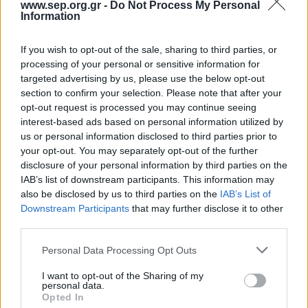
www.sep.org.gr -
Do Not Process My Personal
Κατηγορίες:
Κοινωνία
Information
Όσοι γνώρισαν τον Γιώργο Ασημακόπουλο ως
If you wish to opt-out of the sale, sharing to third parties, or
Πρόεδρο ή Γενικό Έφορο του Σώματος Ελλήνων
processing of your personal or sensitive information for
Προσκόπων, μιλούν για έναν άνθρωπο με πείσμα
targeted advertising by us, please use the below opt-out
στους στόχους, φίλο με τον καθέναν, ανοικτό
section to confirm your selection. Please note that after your
για συνεργασία με όλους, κυρίως όμως για έναν
opt-out request is processed you may continue seeing
interest-based ads based on personal information utilized by
βοηθό σε όποιον είχε ανάγκη.
us or personal information disclosed to third parties prior to
Μετά την μετεκπαίδευση στη μαστολογία που
your opt-out. You may separately opt-out of the further
έλαβε στο Μιλάνο, δίδαξε ογκολογία στο
disclosure of your personal information by third parties on the
Δημοκρίτειο Πανεπιστήμιο, και θήτευσε επί
IAB’s list of downstream participants. This information may
also be disclosed by us to third parties on the
IAB’s List of
σειρά ετών ως χειρουργός σε δημόσια
Downstream Participants
that may further disclose it to other
νοσοκομεία. Πολύ γρήγορα θεωρήθηκε ένας από
third parties.
τους σημαντικότερους χειρουργούς μαστού
στην Ελλάδα. Παρά την σημαντική θέση που είχε
Please note that this website/app uses one or more Google
Personal Data Processing Opt Outs
services and may gather and store information including but
σε ιδιωτικά θεραπευτήρια, επέλεγε συχνά να
not limited to your visit or usage behaviour. You may click to
I want to opt-out of the Sharing of my
χειρουργείο ίδιος δωρεάν εκείνους που είχαν
personal data.
grant or deny consent to Google and its third-party tags to
ανάγκη, αλλά δεν είχαν την οικονομική
Opted In
use your data for below specified purposes in below Google