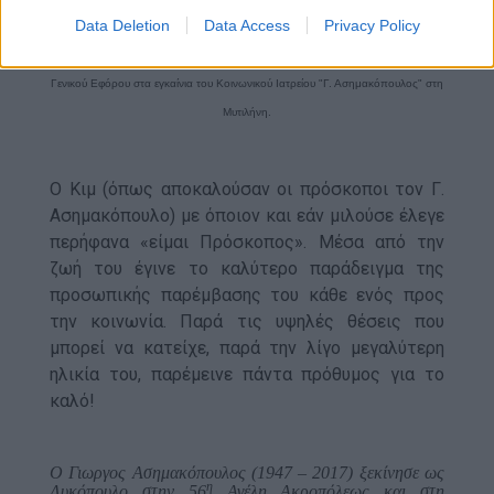
Data Deletion
Data Access
Privacy Policy
Ο Μητροπολίτης Μυτιλήνης Ιάκωβος Γ' με τον γιο του αείμνηστου Προέδρου &
Γενικού Εφόρου στα εγκαίνια του Κοινωνικού Ιατρείου "Γ. Ασημακόπουλος" στη
Μυτιλήνη.
Ο Κιμ (όπως αποκαλούσαν οι πρόσκοποι τον Γ.
Ασημακόπουλo) με όποιον και εάν μιλούσε έλεγε
περήφανα «είμ
αι Πρόσκοπος». Μέσα από την
ζωή του έγινε το καλύτερο παράδειγμα της
προσωπικής παρέμβασης του κάθε ενός προς
την κοινωνία. Παρά τις υψηλές θέσεις που
μπορεί να κατείχε, παρά την λίγο μεγαλύτερη
ηλικία του, παρέμεινε πάντα πρόθυμος για το
καλό!
Ο Γιωργος Ασημακόπουλος (1947 – 2017) ξεκίνησε ως
η
Λυκόπουλο στην 56
Αγέλη Ακροπόλεως και στη