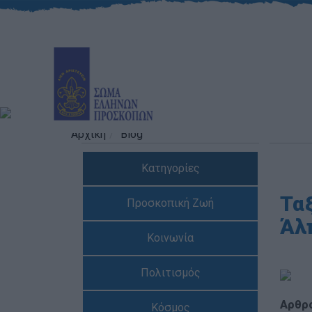
Αρχική
Blog
Κατηγορίες
Ταξ
Προσκοπική Ζωή
Άλπ
Κοινωνία
Πολιτισμός
Αρθρ
Κόσμος