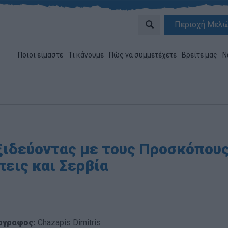
Περιοχή Μελ
Ποιοι είμαστε
Τι κάνουμε
Πώς να συμμετέχετε
Βρείτε μας
Ν
ιδεύοντας με τους Προσκόπους 
εις και Σερβία
ογραφος:
Chazapis Dimitris