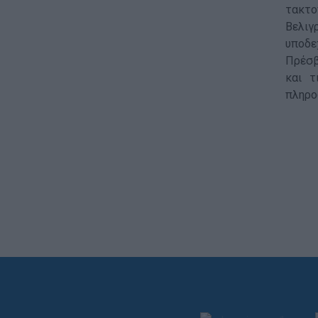
τακτο
Βελιγ
υποδε
Πρέσβ
και τ
πληρο