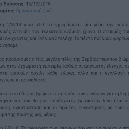
α Έκδοσης:
15/10/2018
ορίες:
Προσκοπική Ζωή
τη 1/8/18 ώρα 5:00 τα ξημερώματα, μία μέρα την οποία
λικής Αττικής τον τελευταίο ενάμιση χρόνο. Ο σταθμός τ
50 Ανιχνευτές και Ενήλικα Στελέχη. Τα πέντε πούλμαν φορτώθη
κινήσαμε.
ς προορισμός η Νις, μεγάλη πόλη της Σερβίας περίπου 2 ώρ
ων ήταν ξεχωριστή εμπειρία, καθώς οι απανωτοί έλεγχοι, ο
οτε τοπικών αρχών κάθε χώρας, αλλά και η εναλλαγή 
γνωρο κι ασυνήθιστο.
ώτο σκοτάδι μας βρήκε στην είσοδο των συνόρων για τη Σερβί
κηνωτικό που θα μας υποδεχόταν βρισκόταν λίγο έξω α
βαση, εγκατάσταση και οι πρώτες συναντήσεις με τους ο
ωμα της πρώτης μας μέρας.
η 2/8/18: Τα φερμουάρ των σκηνών άρχισαν να ανοίγουν από