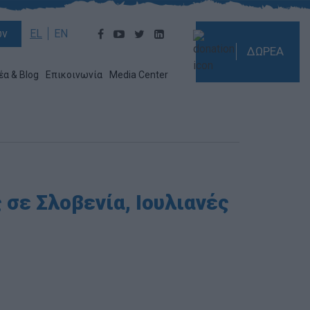
ών
EL
EN
ΔΩΡΕΑ
έα & Blog
Επικοινωνία
Media Center
σε Σλοβενία, Ιουλιανές