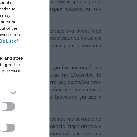
οτελεί τη ναυαρχίδα του ενδιαφέροντός μας.
sonal or
 πολλά αγάλματα και πάρκα πράσινα και τον
ection to
ou may
 personal
out of the
ανώνεται δίπλα στον ποταμό ένα street food
 downstream
πόλης. Φυσικά δεν θα μπορούσαμε να λείψουμε
B’s List of
τις συνηθισμένες ελληνικές και η νοστιμιά
er and store
to grant or
του Ribno. Πρόκειται για ένα καταπράσινο
ed purposes
ριστικές κι όμορφες λίμνες της Σλοβενίας. Το
λα στο ποτάμι. Το πρώτο μας ραντεβού ήταν
 για να οργανωθούμε τόσο για την επόμενη
όμενο τετραήμερο που ξεκινούσε για μας η
ισιτήριο για το πούλμαν και την ευκαιρία να
 Μνημεία, έρευνες, μουσείο παραισθήσεων
θέατα της πόλης. Εντυπωσιακά μουσεία που