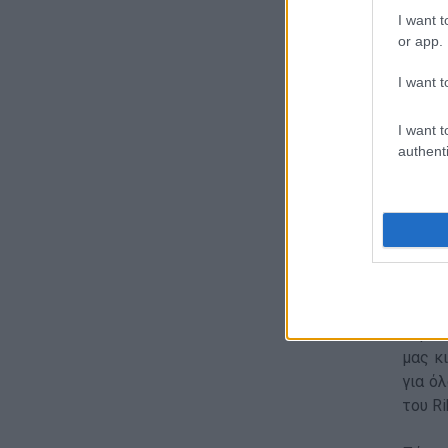
I want t
or app.
Τα μο
I want t
καταλ
διαση
I want t
ανίκη
authenti
περπα
οποίε
αφού 
Συντο
περίπ
μας κ
για ό
του R