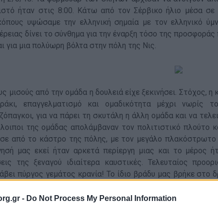
ιστό ήταν στις 8:00. Κάτω από τον Σέρβικο ήλιο μέσα σε
όπους υψώσαμε την ελληνική σημαία με τον ελληνικό ύμν
έρειας δίνει το σύνθημα για την έναρξη τόσο της προσφοράς
ι για μια πολύωρη βόλτα στην πόλη της Νις.
ους μισούς από την ομάδα η δουλειά είχε ξεκινήσει. Στόχος,
ράκι, επαγγελματισμό και ομαδικότητα μέχρι νωρίς το
ζόπαγκοι, για να πάρει τη σκυτάλη η άλλη ομάδα και να τελ
όλοιποι της ομάδας απολάμβαναν τον πολιτιστικό πλούτο κα
ησε από το κάστρο της πόλης, με τον μεγάλο πλακόστρωτο 
γησή μας εκεί ήταν αρκετά περίεργη μιας και το μέρος ή
σεις της ξεναγού ιδιαίτερα καυστικές. Τελευταίος προορισμ
άβει πύργος γεμάτος κρανία! Το ίδιο βράδυ μας βρήκε στο δ
λιάνα. Slovenia time!
rg.gr -
Do Not Process My Personal Information
κευή 3/8/18: Στη μία το μεσημέρι, μετά από ένα ταξίδι