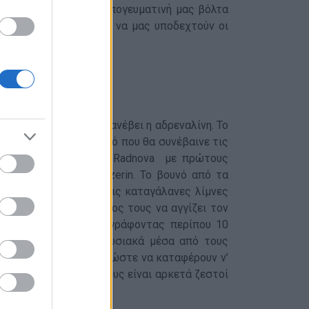
εχνολογίας. Με την απογευματινή μας βόλτα
η της Λιουμπλιάνα και να μας υποδεχτούν οι
η ώρα έφτασε για ν’ ανέβει η αδρεναλίνη. Το
 4 καταφύγια ήταν αυτό που θα συνέβαινε τις
olje, Stara Fuzina και Radnova με πρώτους
vski, Vodnikov και Zezerin. To βουνό από τα
 φυσική ομορφιά με τις καταγάλανες λίμνες
υς που μοιάζει το ύψος τους να αγγίζει τον
ς ήταν τα πόδια μας, γράφοντας περίπου 10
φύγια ξεπηδούν εντυπωσιακά μέσα από τους
ά πλήρως εξοπλισμένα ώστε να καταφέρουν ν’
ιβάτη. Οι κοιτώνες τους είναι αρκετά ζεστοί