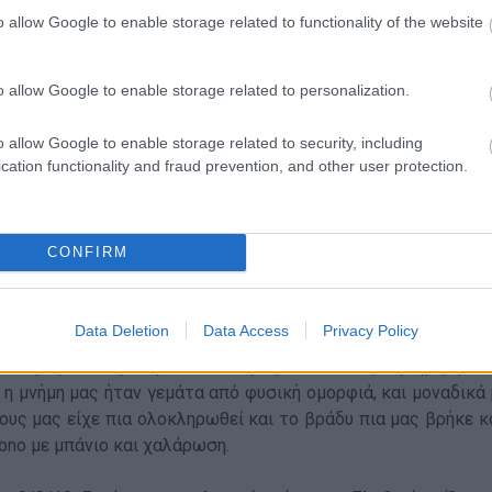
o allow Google to enable storage related to functionality of the website
νοπάτια όλα είναι καλά συντηρημένα με σήμανση, πράγμα
o allow Google to enable storage related to personalization.
άβαμε γιατί η Σλοβενία είναι η μέκκα της ορειβασίας και της
μότεροι αναρριχητές και ορειβάτες παγκοσμίως. Η θέα απ
o allow Google to enable storage related to security, including
του κατακτητή πλημμύρισε την ψυχή μας. Την τρίτη μέ
cation functionality and fraud prevention, and other user protection.
τούσαμε στο μονοπάτι Seven Lakes που πήρε το όνομά του α
ς δεσπόζουν ανάμεσα στους βράχους. Η τελευταία κατάβασ
μόλις που χωρούσε στο μονοπάτι η πατημασιά μας και συνεχ
CONFIRM
Data Deletion
Data Access
Privacy Policy
νισμένα βήματα, προσοχή, καλή παρέα και θάρρος μας κατέ
ου ώρες. Η κούραση που νιώθαμε μετά από την τριήμερη διά
ι η μνήμη μας ήταν γεμάτα από φυσική ομορφιά, και μοναδικ
λους μας είχε πια ολοκληρωθεί και το βράδυ πια μας βρήκε 
ibno με μπάνιο και χαλάρωση.