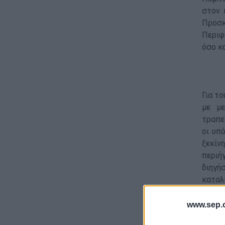
στον 
Προσκ
Περιφ
όσο κα
Για τ
με με
τραπε
οι υπ
ξεκίν
περιή
διηγή
καταλ
Λιουμπ
www.sep.o
Παρασ