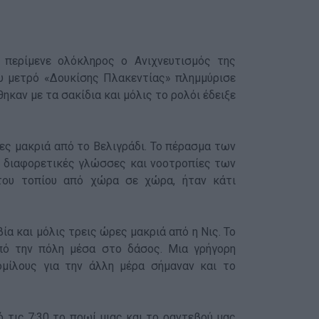
 περίμενε ολόκληρος ο Ανιχνευτισμός της
ου μετρό «Δουκίσης Πλακεντίας» πλημμύρισε
καν με τα σακίδια και μόλις το ρολόι έδειξε
ες μακριά από το Βελιγράδι. Το πέρασμα των
ι διαφορετικές γλώσσες και νοοτροπίες των
του τοπίου από χώρα σε χώρα, ήταν κάτι
α και μόλις τρεις ώρες μακριά από η Νις. Το
πό την πόλη μέσα στο δάσος. Μια γρήγορη
μίλους για την άλλη μέρα σήμαναν και το
 τις 7:30 το πρωί μιας και το ραντεβού μας