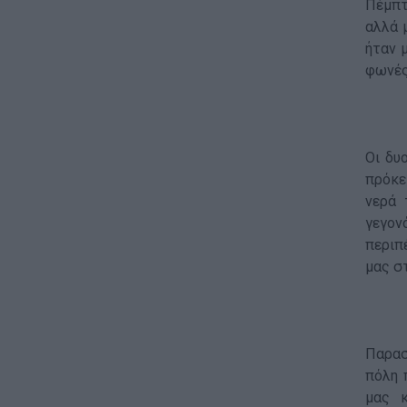
Πέμπτ
αλλά 
ήταν 
φωνές
Οι δυ
πρόκε
νερά 
γεγον
περιπέ
μας σ
Παρασ
πόλη 
μας κ