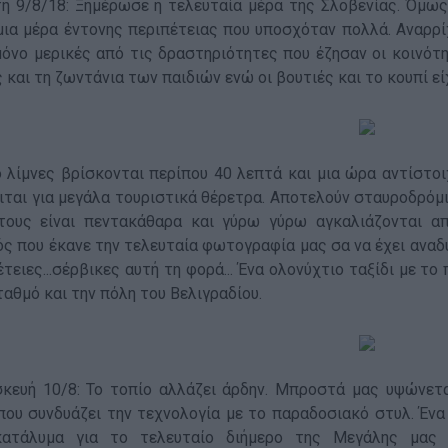
η 9/8/18: Ξημέρωσε η τελευταία μέρα της Σλοβενίας. Όμως 
μια μέρα έντονης περιπέτειας που υποσχόταν πολλά. Αναρρίχ
μόνο μερικές από τις δραστηριότητες που έζησαν οι κοινότητε
 και τη ζωντάνια των παιδιών ενώ οι βουτιές και το κουπί εί
ο λίμνες βρίσκονται περίπου 40 λεπτά και μια ώρα αντίστο
ιται για μεγάλα τουριστικά θέρετρα. Αποτελούν σταυροδρόμ
τους είναι πεντακάθαρα και γύρω γύρω αγκαλιάζονται α
ός που έκανε την τελευταία φωτογραφία μας σα να έχει αναδ
τειες...σέρβικες αυτή τη φορά... Ένα ολονύχτιο ταξίδι με τ
ταθμό και την πόλη του Βελιγραδίου.
κευή 10/8: Το τοπίο αλλάζει άρδην. Μπροστά μας υψώνετα
που συνδυάζει την τεχνολογία με το παραδοσιακό στυλ. Ένα 
ατάλυμα για το τελευταίο διήμερο της Μεγάλης μας