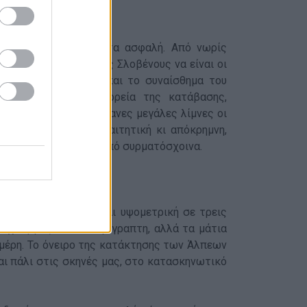
 που τα κάνει απόλυτα ασφαλή. Από νωρίς
 αναρρίχησης, με τους Σλοβένους να είναι οι
ό εκεί ψηλά μαγική και το συναίσθημα του
ρα, που άρχισε η πορεία της κατάβασης,
πό τις εφτά καταγάλανες μεγάλες λίμνες οι
η ήταν ιδιαίτερη απαιτητική κι απόκρημνη,
όμενα κρατιόμασταν από συρματόσχοινα.
βασαν 1.000 μέτρα και υψομετρική σε τρεις
σχισή μας είναι απερίγραπτη, αλλά τα μάτια
ά μέρη. Το όνειρο της κατάκτησης των Άλπεων
και πάλι στις σκηνές μας, στο κατασκηνωτικό