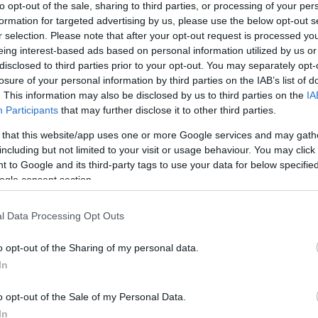
νίας. Το τοπίο άλλαξε τελείως με τη φυσική ομορφιά να απ
to opt-out of the sale, sharing to third parties, or processing of your per
όλη ήσυχη, με ποδήλατα, πλακόστρωτα, μεγάλες διαβάσεις,
formation for targeted advertising by us, please use the below opt-out s
r selection. Please note that after your opt-out request is processed y
» να διασχίζει από άκρη σε άκρη την πόλη.
eing interest-based ads based on personal information utilized by us or
disclosed to third parties prior to your opt-out. You may separately opt-
ασκευή είναι μια ιδιαίτερη μέρα για την πόλη μιας κι οργ
losure of your personal information by third parties on the IAB’s list of
val στο οποίο συμμετέχουν, μαγειρεύουν όλα τα μαγαζιά της 
. This information may also be disclosed by us to third parties on the
IA
 από το συγκεκριμένο event. Οι γεύσεις διαφορετικές από 
Participants
that may further disclose it to other third parties.
κή.
 that this website/app uses one or more Google services and may gath
including but not limited to your visit or usage behaviour. You may click 
όγευμα πια έχουμε φτάσει στο μεγάλο Προσκοπικό Κέντρο 
 to Google and its third-party tags to use your data for below specifi
και γραφικό χωριά δίπλα στη λίμνη Bled μια από τις πιο του
ogle consent section.
κηνωτικό είναι πάρα πολύ μεγάλο μέσα στο πράσινο και δίπ
 στη φωτιά μαζί με τους Αρχηγούς των Υποκατασκηνώσεων
l Data Processing Opt Outs
που ήταν αφιερωμένη στη Λιουμπλιάνα, όσο και για το επ
ευση Φύσης στις Ιουλιανές Άλπεις.
o opt-out of the Sharing of my personal data.
In
το 4/8/18: Η πρωινή μας συνάντηση στον ιστό μας δίνει το ε
υνήσουμε μια ολόκληρη μέρα την πόλη της Λιουμπλιάνα.
o opt-out of the Sale of my Personal Data.
um of illusions) είναι μερικά από τα αξιοσημείωτα αξιο
In