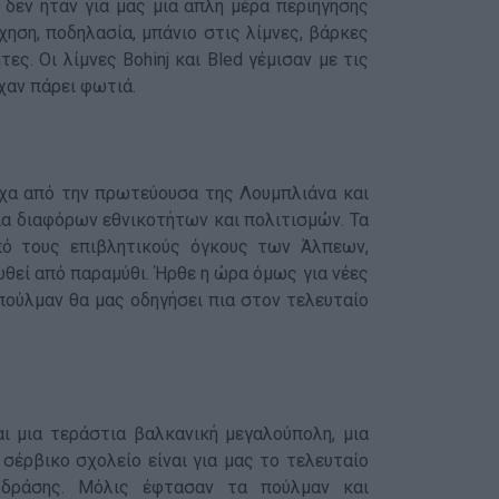
δεν ήταν για μας μια απλή μέρα περιήγησης
ηση, ποδηλασία, μπάνιο στις λίμνες, βάρκες
ς. Οι λίμνες Bohinj και Bled γέμισαν με τις
χαν πάρει φωτιά.
ιχα από την πρωτεύουσα της Λουμπλιάνα και
ια διαφόρων εθνικοτήτων και πολιτισμών. Τα
πό τους επιβλητικούς όγκους των Άλπεων,
υθεί από παραμύθι. Ήρθε η ώρα όμως για νέες
ο πούλμαν θα μας οδηγήσει πια στον τελευταίο
ι μια τεράστια βαλκανική μεγαλούπολη, μια
σέρβικο σχολείο είναι για μας το τελευταίο
 δράσης. Μόλις έφτασαν τα πούλμαν και