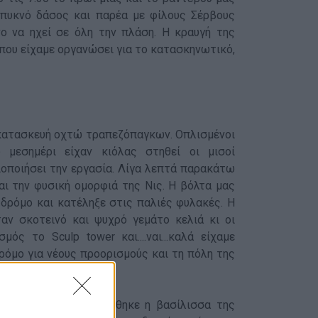
 πυκνό δάσος και παρέα με φίλους Σέρβους
ο να ηχεί σε όλη την πλάση. Η κραυγή της
 που είχαμε οργανώσει για το κατασκηνωτικό,
 η κατασκευή οχτώ τραπεζόπαγκων. Οπλισμένοι
 μεσημέρι είχαν κιόλας στηθεί οι μισοί
ειοποιήσει την εργασία. Λίγα λεπτά παρακάτω
ι την φυσική ομορφιά της Νις. Η βόλτα μας
δρόμο και κατέληξε στις παλιές φυλακές. Η
ταν σκοτεινό και ψυχρό γεμάτο κελιά κι οι
ός το Sculp tower και....ναι...καλά είχαμε
ρόμο για νέους προορισμούς και τη πόλη της
 14 ωρών, μας υποδέχθηκε η βασίλισσα της