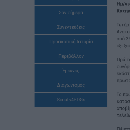
Ημ/νι
Κατηγ
Σαν σήμερα
Τετάρ
Συνεντεύξεις
Ανατο
από 2
Προσκοπική Ιστορία
έξι ξε
Περιβάλλον
Πρώτο
συνόρ
Έρευνες
εκάστ
πρωτό
Διαγωνισμός
Το πρ
Scouts4SDGs
κατασ
αποβί
τελεί
Πέμπτ