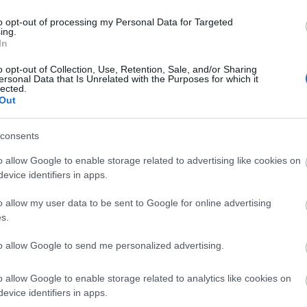
οκρίνονται στη σύγχρονη εποχή και στην άψογη χρήση της τ
to opt-out of processing my Personal Data for Targeted
ώνια ήμασταν έτοιμοι να αποχαιρετήσουμε για λίγο την πόλ
ing.
ί όγκοι των Ιουλιανών Άλπεων....
In
o opt-out of Collection, Use, Retention, Sale, and/or Sharing
ersonal Data that Is Unrelated with the Purposes for which it
lected.
Out
κή 5/8/18: έχοντας φτάσει στον πυρήνα της Μεγάλης Δράσης 
consents
 πια ήταν ο στόχος. 6 Κοινότητες, 6 διαφορετικές διαδρομές,
νες 4 μέρες. Τα σημεία έναρξης ήταν τρια: Ukanc, Rudno P
o allow Google to enable storage related to advertising like cookies on
ούς διανυκτέρευσης τα καταφύγια Planica Κredaricha ,Trigla
evice identifiers in apps.
 βήματα μας εντυπωσίασε, μιας και συνδύαζε την απέραντη
o allow my user data to be sent to Google for online advertising
α πυκνά δάση, με τους κατακόρυφους και απόκρημνους βράχο
s.
ό. Για τις επόμενες μέρες μοναδικό μας μέσο μετακίνηση
μετρα κάθε μέρα σε διάρκεια έξι με οχτώ ώρες. Τα κατα
to allow Google to send me personalized advertising.
υς, με αρχιτεκτονική που μοιάζει αρκετά παραδοσιακή, αλλ
οκριθούν στις απαιτήσεις ακόμη και του πιο απαιτητικού ορε
o allow Google to enable storage related to analytics like cookies on
ετοι προσφέροντας αναπαυτικό ύπνο και απόλυτη ξεκούραση.
evice identifiers in apps.