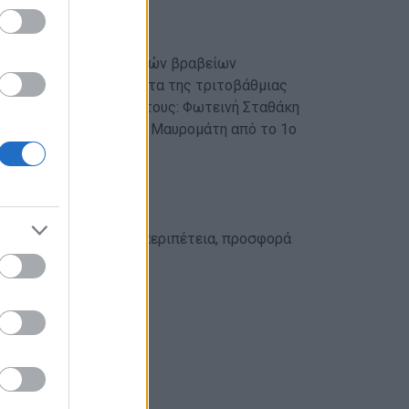
 απονομή των χρηματικών βραβείων
 που πέρασαν σε ιδρύματα της τριτοβάθμιας
αι τον Γενικό Έφορο στους: Φωτεινή Σταθάκη
μαρουσίου και Σωτήριο Μαυρομάτη από το 1ο
ις, γεμάτες παιχνίδι, περιπέτεια, προσφορά