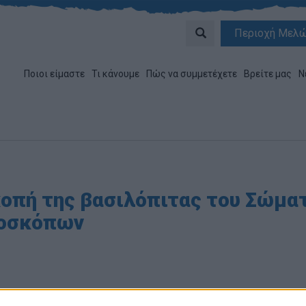
Περιοχή Μελ
Ποιοι είμαστε
Τι κάνουμε
Πώς να συμμετέχετε
Βρείτε μας
Ν
κοπή της βασιλόπιτας του Σώμα
οσκόπων
ογραφος:
Ομάδα Σύνταξης