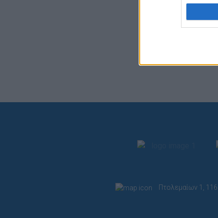
I want t
web or d
I want t
or app.
I want t
I want t
authenti
Πτολεμαίων 1, 116