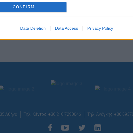
o allow Google to enable storage related to analytics like cookies on
CONFIRM
evice identifiers in apps.
o allow Google to enable storage related to functionality of the website
Data Deletion
Data Access
Privacy Policy
o allow Google to enable storage related to personalization.
o allow Google to enable storage related to security, including
cation functionality and fraud prevention, and other user protection.
35 Αθήνα
Τηλ. Κέντρο: +30 210.7290046
Τηλ. Ανάγκης: +30 693