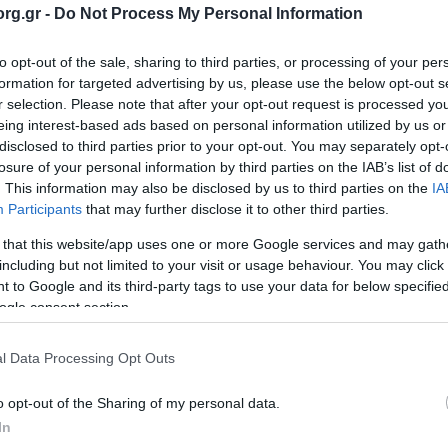
α Έκδοσης:
30/01/2018
rg.gr -
Do Not Process My Personal Information
ορίες:
Προσκοπική Ζωή
to opt-out of the sale, sharing to third parties, or processing of your per
formation for targeted advertising by us, please use the below opt-out s
υτέρα 29 Ιανουαρίου 2018, το Σώμα Ελλήνων Προσκόπων έκοψ
r selection. Please note that after your opt-out request is processed y
σα Λευκαδίτη του κτιρίου της Κεντρικής Διοίκησης. Στην εκ
eing interest-based ads based on personal information utilized by us or
οικητικού Συμβουλίου, ο Γενικός Έφορος και ‘Εφοροι της Γεν
disclosed to third parties prior to your opt-out. You may separately opt-
σωπος του Σώματος Ελληνικού Οδηγισμού καθώς και πολλά Εν
losure of your personal information by third parties on the IAB’s list of
. This information may also be disclosed by us to third parties on the
IA
Participants
that may further disclose it to other third parties.
 that this website/app uses one or more Google services and may gath
λωση ξεκίνησε με την ομιλία του Προέδρου του Δ.Σ. κ. Ισίδω
including but not limited to your visit or usage behaviour. You may click 
ατοποιήθηκε δρώμενο με τίτλο «Πρωτοχρονιά στον αέρα!», σ
 to Google and its third-party tags to use your data for below specifi
τείχαν με ενθουσιασμό!
ogle consent section.
l Data Processing Opt Outs
ύθησε προβολή βίντεο με τις σημαντικότερες στιγμές και δρ
o opt-out of the Sharing of my personal data.
ώτο μέρος της εκδήλωσης έκλεισε με την ομιλία του Γενικού
In