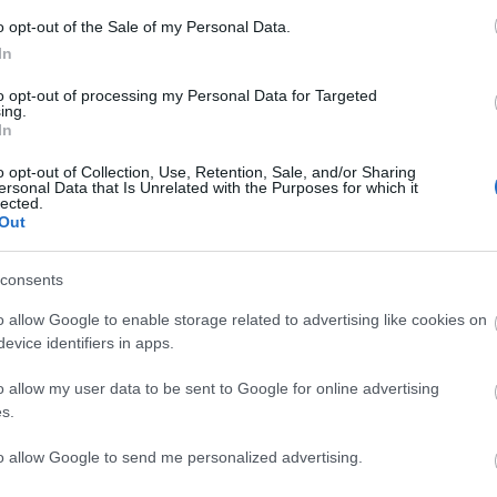
o opt-out of the Sale of my Personal Data.
In
λαίσιο της εκδήλωσης πραγματοποιήθηκε και η καθιερωμένη
to opt-out of processing my Personal Data for Targeted
ριος Βερσής», σε τέσσερις (3) αριστούχους Ανιχνευτές μας,
ing.
δευσης. Τα βραβεία απονεμήθηκαν από τον Πρόεδρο του Δ.Σ. κ
In
ο 41ο Σ.Π. Αμπελοκήπων, Ηλία Αγγελόπουλο από το 1ο Σ.Π. Α
o opt-out of Collection, Use, Retention, Sale, and/or Sharing
. Νέας Αρτάκης.
ersonal Data that Is Unrelated with the Purposes for which it
lected.
Out
consents
αστε σε όλους καλή χρονιά με πολλές και δημιουργικές δράσε
σιοδοξία!
o allow Google to enable storage related to advertising like cookies on
evice identifiers in apps.
o allow my user data to be sent to Google for online advertising
s.
to allow Google to send me personalized advertising.