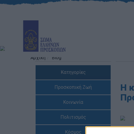
Αρχική
Blog
Κατηγορίες
Η 
Προσκοπική Ζωή
Πρ
Κοινωνία
Πολιτισμός
Αρθρ
Κόσμος