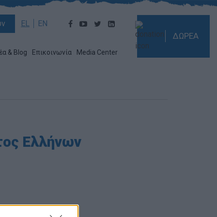
ών
EL
EN
ΔΩΡΕΑ
έα & Blog
Επικοινωνία
Media Center
τος Ελλήνων