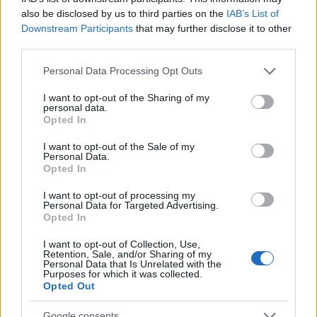
also be disclosed by us to third parties on the
IAB’s List of
ι Έλληνες Πρόσκοποι, από την πρώτη στιγμή της
Downstream Participants
that may further disclose it to other
εκδήλωσης της δασικής πυρκαγιάς στην Αττική
third parties.
κινητοποιήθηκαν, οργανώθηκαν σε ομάδες και
Please note that this website/app uses one or more Google
ανέμεναν οδηγίες από το Πυροσβεστικό Σώμα
Personal Data Processing Opt Outs
services and may gather and store information including but
για να βοηθήσουν.
not limited to your visit or usage behaviour. You may click to
I want to opt-out of the Sharing of my
personal data.
grant or deny consent to Google and its third-party tags to
Opted In
use your data for below specified purposes in below Google
consent section.
I want to opt-out of the Sale of my
Στις 15 Αυγούστου 2017, νωρίς το πρωί, 53
Personal Data.
Opted In
ενήλικα στελέχη κατέφθασαν και έστηναν το
γραφείο συντονισμού τους, στις εγκαταστάσεις
I want to opt-out of processing my
της Δημοτικής Κοινότητας Καπανδριτίου του
Personal Data for Targeted Advertising.
Opted In
Δήμου Ωρωπού. Σε συνεργασία με ιδιωτικές
εταιρίες, στρατηγικούς συνεργάτες και
I want to opt-out of Collection, Use,
Retention, Sale, and/or Sharing of my
λαμβάνοντας δωρεές -προσφορές μελών της
Personal Data that Is Unrelated with the
Προσκοπικής Κίνησης συγκέντρωσαν μεγάλες
Purposes for which it was collected.
Opted Out
ποσότητες εμφιαλωμένου νερού και υλικών για
παρασκευή σκανς. Σε συντονισμό με την
Google consents