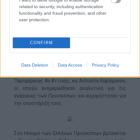
δίπλα τους μέχρι να σβήσει και το τελευταίο
related to security, including authentication
μέτωπο».
functionality and fraud prevention, and other
user protection.
CONFIRM
Το γραφείο συντονισμού των Ελλήνων
Προσκόπων στο Καπανδρίτη, επισκέφθηκαν
μεταξύ άλλων οι: Αντιπεριφερειάρχης Βόρειου
Data Deletion
Data Access
Privacy Policy
Τομέα Αθηνών, κος Γιώργος Καραμέρος και η
Υπεύθυνη Πολιτικής Προστασίας της
Περιφέρειας Αν.Αττικής, κα Ασπασία Καράμανου,
οι οποίοι ενημερώθηκαν αναλυτικά για τις
ενέργειες των Προσκόπων και ευχαρίστησαν για
την υποστήριξή τους.
Στο πλευρό των Ελλήνων Προσκόπων βρίσκεται