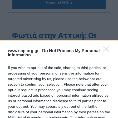
Scouts4SDGs
Blog
Ευκαιρίες Καριέρας
Επικοινωνία
Media Center
Φωτιά στην Αττική: Οι
Δελτία Τύπου
Έλληνες Πρόσκοποι στο
Φωτογραφικό Υλικό
πλευρό των
www.sep.org.gr -
Do Not Process My Personal
Information
Λογότυπα
Πυροσβεστικών
If you wish to opt-out of the sale, sharing to third parties, or
Δυνάμεων
processing of your personal or sensitive information for
targeted advertising by us, please use the below opt-out
section to confirm your selection. Please note that after your
opt-out request is processed you may continue seeing
interest-based ads based on personal information utilized by
Αρθρογραφος:
Ομάδα Σύνταξης
us or personal information disclosed to third parties prior to
Ημ/νια Έκδοσης:
16/08/2017
your opt-out. You may separately opt-out of the further
disclosure of your personal information by third parties on the
Κατηγορίες:
Κοινωνία
IAB’s list of downstream participants. This information may