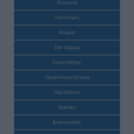
Κοινωνία
Απολογισμός Έργου
Πολιτισμός
Τι κάνουμε
Η Προσκοπική Μέθοδος
Κόσμος
Προσκοπικό Πρόγραμμα
Σαν σήμερα
Μάθηση στην Πράξη
Στόχοι Βιώσιμης Ανάπτυξης
Συνεντεύξεις
Earth Tribe
Προσκοπική Ιστορία
Ομάδα Διάσωσης Άγριας Ζωής
#HeForShe
Περιβάλλον
Πώς να συμμετέχετε
Έρευνες
Βρείτε μας
Νέα & Blog
Διαγωνισμός
Νέα