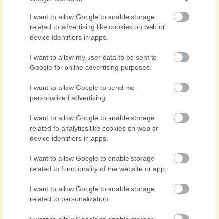
Πολιτική Προστασία και την Διοικητική Μέριμνα
της Πυροσβεστικής Υπηρεσίας, μοίρασαν πάνω
I want to allow Google to enable storage
related to advertising like cookies on web or
από 950 μπουκάλια νερό, 600 σάντουιτς και
device identifiers in apps.
μπισκότα στις δυνάμεις πυρόσβεσης στην
ευρύτερη περιοχή του Καπανδριτίου.
I want to allow my user data to be sent to
Google for online advertising purposes.
I want to allow Google to send me
personalized advertising.
Ο Γενικός Έφορος των Ελλήνων Προσκόπων,
Ζαχαρίας Αντωνιάδης, δήλωσε σχετικά: «Μερικά
I want to allow Google to enable storage
χρόνια μετά τις καταστροφικές πυρκαγιές στην
related to analytics like cookies on web or
Πάρνηθα, ο Νομός Αττικής δοκιμάζεται και πάλι.
device identifiers in apps.
Πιστοί στις αρχές μας να βοηθούμε κάθε
άνθρωπο σε κάθε περίσταση, κινητοποιηθήκαμε
I want to allow Google to enable storage
related to functionality of the website or app.
και βρεθήκαμε στη πρώτη γραμμή για να κάνουμε
το αυτονόητο. Να υποστηρίξουμε το έργο των
I want to allow Google to enable storage
πυροσβεστικών δυνάμεων οι οποίες εδώ και
related to personalization.
μέρες αδιάκοπα προσπαθούν να θέσουν τη
φωτιά υπό έλεγχο. Θα συνεχίσουμε να είμαστε
I want to allow Google to enable storage