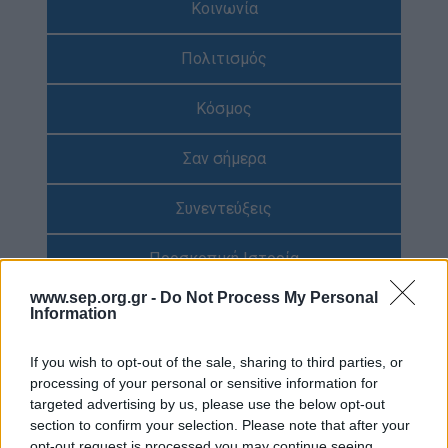
Κοινωνία
Απολογισμός Έργου
Πολιτισμός
Τι κάνουμε
Η Προσκοπική Μέθοδος
Κόσμος
Προσκοπικό Πρόγραμμα
Σαν σήμερα
Μάθηση στην Πράξη
Στόχοι Βιώσιμης Ανάπτυξης
Συνεντεύξεις
Earth Tribe
Προσκοπική Ιστορία
Ομάδα Διάσωσης Άγριας Ζωής
www.sep.org.gr -
Do Not Process My Personal
#HeForShe
Περιβάλλον
Information
Πώς να συμμετέχετε
Έρευνες
If you wish to opt-out of the sale, sharing to third parties, or
Βρείτε μας
processing of your personal or sensitive information for
Νέα & Blog
targeted advertising by us, please use the below opt-out
Διαγωνισμός
section to confirm your selection. Please note that after your
Νέα
opt-out request is processed you may continue seeing