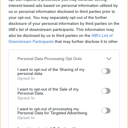
Scouts4SDGs
interest-based ads based on personal information utilized by
Blog
us or personal information disclosed to third parties prior to
Ευκαιρίες Καριέρας
your opt-out. You may separately opt-out of the further
disclosure of your personal information by third parties on the
Επικοινωνία
IAB’s list of downstream participants. This information may
Media Center
also be disclosed by us to third parties on the
IAB’s List of
Οι πρώτοι Έλληνες
Downstream Participants
that may further disclose it to other
Δελτία Τύπου
Πρόσκοποι από τη
third parties.
Φωτογραφικό Υλικό
Φωτογραφική Υπηρεσία
Please note that this website/app uses one or more Google
Personal Data Processing Opt Outs
services and may gather and store information including but
Λογότυπα
του Γαλλικού Στρατού
not limited to your visit or usage behaviour. You may click to
I want to opt-out of the Sharing of my
personal data.
grant or deny consent to Google and its third-party tags to
Opted In
use your data for below specified purposes in below Google
consent section.
I want to opt-out of the Sale of my
Personal Data.
Opted In
Αρθρογραφος:
Ομάδα Σύνταξης
Ημ/νια Έκδοσης:
01/10/2017
I want to opt-out of processing my
Κατηγορίες:
Σαν σήμερα
,
Προσκοπική Ιστορία
Personal Data for Targeted Advertising.
Opted In
Έναν αιώνα πριν η Φωτογραφική Υπηρεσία του