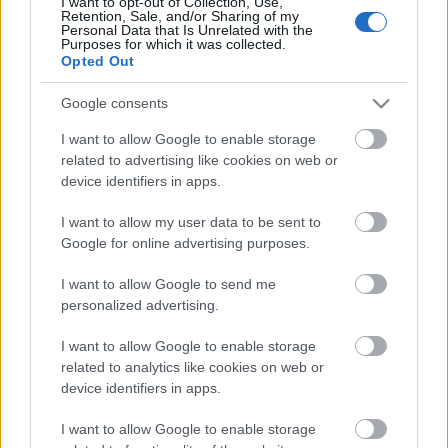
I want to opt-out of Collection, Use,
Retention, Sale, and/or Sharing of my
Γαλλικού Στρατού καταγράφει τους πρώτους
Personal Data that Is Unrelated with the
Έλληνες Προσκόπους στην καρδιά της Αθήνας
Purposes for which it was collected.
Opted Out
ως μια ξεχωριστή παρουσία.
Οι στοχευμένες φωτογραφικές λήψεις στην
Google consents
Αθήνα του 1917, έγιναν μετά τον Α' Παγκόσμιο
Πόλεμο, η απάντηση έναντι της συνεχούς
I want to allow Google to enable storage
related to advertising like cookies on web or
γερμανικής προπαγάνδας. Οι Γάλλοι
device identifiers in apps.
φωτογράφοι, εκτός από την δράση του "Στρατού
της Ανατολής", αποθανατίζουν συνάμα την
I want to allow my user data to be sent to
εξέλιξη των Αθηνών και τις μεταβολές της
Google for online advertising purposes.
κοινωνίας εν μέσω Εθνικού Διχασμού.
I want to allow Google to send me
Στην φωτογραφία πρόσκοποι έξω από την
personalized advertising.
γαλλική πρεσβεία στην οδό Ακαδημίας τον
I want to allow Google to enable storage
Μάρτιο του 1917.
related to analytics like cookies on web or
device identifiers in apps.
I want to allow Google to enable storage