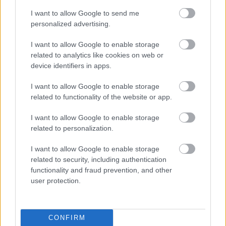
Ιδιαίτερη έμφαση δόθηκε στην οργανωτική και
I want to allow Google to send me
οικονομική ενδυνάμωση του Σ.Ε.Π., στη
personalized advertising.
διασφάλιση της περιουσίας του, στη συνέχιση
της αναβάθμισης των υπηρεσιών και των
I want to allow Google to enable storage
related to analytics like cookies on web or
διαδικασιών, καθώς και στην ενίσχυση της
device identifiers in apps.
συνεργασίας με θεσμικούς φορείς.
I want to allow Google to enable storage
related to functionality of the website or app.
Παράλληλα, παρουσιάστηκε η πρόοδος της
I want to allow Google to enable storage
related to personalization.
αναθεώρησης του Προσκοπικού Προγράμματος,
με στόχο την καθολική εφαρμογή του νέου
I want to allow Google to enable storage
Προγράμματος τον Σεπτέμβριο του 2026, ώστε
related to security, including authentication
να ανταποκρίνεται στις σύγχρονες ανάγκες των
functionality and fraud prevention, and other
νέων και στις κοινωνικές προκλήσεις της
user protection.
εποχής.
CONFIRM