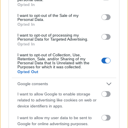
grant or deny consent to Google and its third-party tags to
Σάββατο 23 Μαΐου, στην αίθουσα «Λευκαδίτη»
Opted In
use your data for below specified purposes in below Google
του κτιρίου της Κεντρικής Διοίκησης του Σ.Ε.Π.,
consent section.
I want to opt-out of the Sale of my
αποτελώντας μία ιδιαίτερα σημαντική
Personal Data.
διαδικασία για την πορεία και την εξέλιξη του
Opted In
της κίνησης.
I want to opt-out of processing my
Personal Data for Targeted Advertising.
Opted In
I want to opt-out of Collection, Use,
Μέσα σε κλίμα συνεργασίας, δημιουργικού
Retention, Sale, and/or Sharing of my
Personal Data that Is Unrelated with the
διαλόγου και ουσιαστικής ανταλλαγής απόψεων,
Purposes for which it was collected.
τα μέλη της Συνέλευσης συζήτησαν κρίσιμα
Opted Out
ζητήματα που αφορούν το παρόν και το μέλλον
Google consents
του Σώματος Ελλήνων Προσκόπων, με κοινό
στόχο την ενίσχυση του έργου και της
I want to allow Google to enable storage
προσφοράς του προς τη νέα γενιά και την
related to advertising like cookies on web or
κοινωνία.
device identifiers in apps.
I want to allow my user data to be sent to
Google for online advertising purposes.