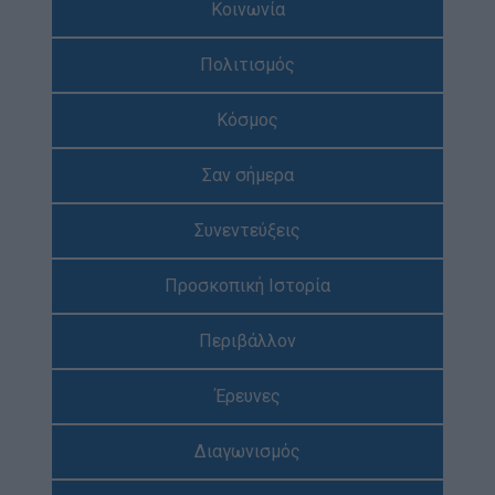
Κοινωνία
Απολογισμός Έργου
Πολιτισμός
Τι κάνουμε
Η Προσκοπική Μέθοδος
Κόσμος
Προσκοπικό Πρόγραμμα
Σαν σήμερα
Μάθηση στην Πράξη
Στόχοι Βιώσιμης Ανάπτυξης
Συνεντεύξεις
Earth Tribe
Προσκοπική Ιστορία
Ομάδα Διάσωσης Άγριας Ζωής
#HeForShe
Περιβάλλον
Πώς να συμμετέχετε
Έρευνες
Βρείτε μας
Νέα & Blog
Διαγωνισμός
Νέα