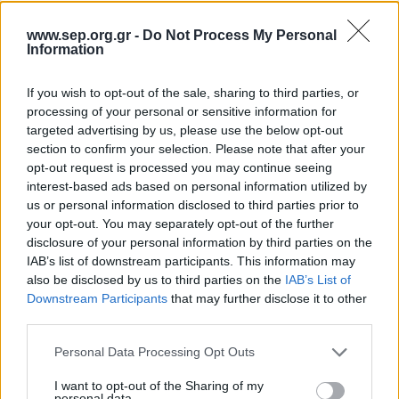
Scouts4SDGs
Blog
www.sep.org.gr -
Do Not Process My Personal
Ευκαιρίες Καριέρας
Information
Επικοινωνία
If you wish to opt-out of the sale, sharing to third parties, or
Media Center
processing of your personal or sensitive information for
50η Τακτική Γενική
targeted advertising by us, please use the below opt-out
Δελτία Τύπου
Συνέλευση του Σώματος
section to confirm your selection. Please note that after your
opt-out request is processed you may continue seeing
Φωτογραφικό Υλικό
Ελλήνων Προσκόπων
interest-based ads based on personal information utilized by
Λογότυπα
us or personal information disclosed to third parties prior to
your opt-out. You may separately opt-out of the further
disclosure of your personal information by third parties on the
IAB’s list of downstream participants. This information may
Αρθρογραφος:
r p
also be disclosed by us to third parties on the
IAB’s List of
Downstream Participants
that may further disclose it to other
Ημ/νια Έκδοσης:
25/05/2026
third parties.
Κατηγορίες:
Προσκοπική Ζωή
Please note that this website/app uses one or more Google
Personal Data Processing Opt Outs
Η 50η Τακτική Γενική Συνέλευση του Σώματος
services and may gather and store information including but
Ελλήνων Προσκόπων πραγματοποιήθηκε το
not limited to your visit or usage behaviour. You may click to
I want to opt-out of the Sharing of my
personal data.