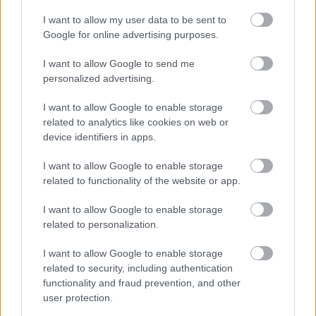
ουσιαστική εμπειρία εθελοντισμού και
προσφοράς για όλους τους συμμετέχοντες.
I want to allow my user data to be sent to
Google for online advertising purposes.
I want to allow Google to send me
personalized advertising.
I want to allow Google to enable storage
related to analytics like cookies on web or
Στη συνέχεια, το πρόγραμμα εμπλουτίστηκε με
device identifiers in apps.
μια ιδιαίτερα ενδιαφέρουσα δραστηριότητα
I want to allow Google to enable storage
τοξοβολίας. Τα μέλη είχαν την ευκαιρία να
related to functionality of the website or app.
γνωρίσουν βασικές αρχές και τεχνικές από τον
κ. Νέστορα Κωνσταντίνο Πλάκα, παλαιό
I want to allow Google to enable storage
Πρόσκοπο, ο οποίος μοιράστηκε τις γνώσεις και
related to personalization.
την εμπειρία του.
I want to allow Google to enable storage
Ακολούθησε πρακτική εξάσκηση, όπου οι
related to security, including authentication
συμμετέχοντες δοκίμασαν τις ικανότητές τους
functionality and fraud prevention, and other
στο σημάδι, σε ένα κλίμα ενθουσιασμού και
user protection.
ευγενούς άμιλλας.