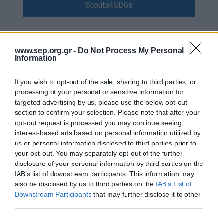
Scouts4SDGs
Blog
Ευκαιρίες Καριέρας
Επικοινωνία
www.sep.org.gr -
Do Not Process My Personal
Information
Media Center
Προσφορά και
Δελτία Τύπου
συνεργασία από τα
If you wish to opt-out of the sale, sharing to third parties, or
processing of your personal or sensitive information for
Φωτογραφικό Υλικό
Προσκοπικά Δίκτυα της
targeted advertising by us, please use the below opt-out
Λογότυπα
Αττικής
section to confirm your selection. Please note that after your
opt-out request is processed you may continue seeing
interest-based ads based on personal information utilized by
us or personal information disclosed to third parties prior to
your opt-out. You may separately opt-out of the further
disclosure of your personal information by third parties on the
Αρθρογραφος:
r p
IAB’s list of downstream participants. This information may
Ημ/νια Έκδοσης:
19/03/2026
also be disclosed by us to third parties on the
IAB’s List of
Κατηγορίες:
Προσκοπική Ζωή
Downstream Participants
that may further disclose it to other
third parties.
Την Κυριακή 1 Μαρτίου, Προσκοπικά Δίκτυα