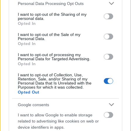
Please note that this website/app uses one or more Google
Personal Data Processing Opt Outs
έδωσαν το δικό τους δυναμικό «παρών» στο
services and may gather and store information including but
φιλόξενο χώρο του ΠΥ.ΒΑ., σε μια δράση με
not limited to your visit or usage behaviour. You may click to
I want to opt-out of the Sharing of my
personal data.
έντονο χαρακτήρα προσφοράς και συνεργασίας.
grant or deny consent to Google and its third-party tags to
Opted In
use your data for below specified purposes in below Google
consent section.
Τα μέλη των Π.Δ., προερχόμενα από τον Άγιο
I want to opt-out of the Sale of my
Personal Data.
Δημήτριο, την Αθήνα, το Καλαμάκι, τη Νότια
Opted In
Αττική, το Περιστέρι, συγκεντρώθηκαν από
νωρίς το πρωί, γεμάτα ενέργεια και διάθεση για
I want to opt-out of processing my
Personal Data for Targeted Advertising.
συμμετοχή.
Opted In
Χωρίς καθυστέρηση, ανέλαβαν δράση στην
I want to opt-out of Collection, Use,
κουζίνα, όπου με ομαδικό πνεύμα και άψογο
Retention, Sale, and/or Sharing of my
συντονισμό προχώρησαν στην προετοιμασία
Personal Data that Is Unrelated with the
Purposes for which it was collected.
φαγητού. Μαγειρεύτηκαν συνολικά 100 μερίδες,
Opted Out
οι οποίες, μέσα από τη συνεργασία με τον
οργανισμό «Μπορούμε», προσφέρθηκαν στην
Google consents
Ιερά Μονή Τιμίου Σταυρού, με σκοπό να καλύψουν
I want to allow Google to enable storage
ανάγκες συνανθρώπων που βρίσκονται σε
related to advertising like cookies on web or
δύσκολη θέση. Η διαδικασία αυτή αποτέλεσε μια
device identifiers in apps.