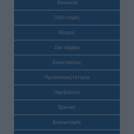
Κοινωνία
Απολογισμός Έργου
Πολιτισμός
Τι κάνουμε
Η Προσκοπική Μέθοδος
Κόσμος
Προσκοπικό Πρόγραμμα
Σαν σήμερα
Μάθηση στην Πράξη
Στόχοι Βιώσιμης Ανάπτυξης
Συνεντεύξεις
Earth Tribe
Προσκοπική Ιστορία
Ομάδα Διάσωσης Άγριας Ζωής
#HeForShe
Περιβάλλον
Πώς να συμμετέχετε
Έρευνες
Βρείτε μας
Νέα & Blog
Διαγωνισμός
Νέα