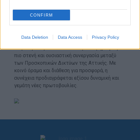
Λίγο πριν την ολοκλήρωση της ημέρας, δόθηκε
χώρος στο παιχνίδι, στοιχείο αναπόσπαστο της
CONFIRM
Προσκοπικής εμπειρίας.
Data Deletion
Data Access
Privacy Policy
Η δράση αυτή αποτέλεσε το πρώτο βήμα για μια
πιο στενή και ουσιαστική συνεργασία μεταξύ
των Προσκοπικών Δικτύων της Αττικής. Με
κοινό όραμα και διάθεση για προσφορά, η
συνέχεια προδιαγράφεται εξίσου δυναμική και
γεμάτη νέες πρωτοβουλίες.