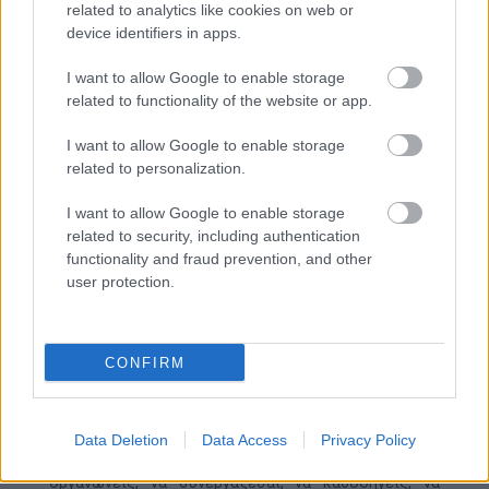
Οι φοιτητές απαντούσαν με ενθουσιασμό σε
related to analytics like cookies on web or
ερωτήσεις που τους έκαναν να σκεφτούν
device identifiers in apps.
διαφορετικά:
I want to allow Google to enable storage
related to functionality of the website or app.
«Πόσες μέρες θα άντεχες χωρίς ρεύμα;»
«Έχεις γνωρίσει φίλους που έγιναν οικογένεια;»
I want to allow Google to enable storage
«Αν μπορούσες να γίνεις ο λόγος να χαμογελάσει
related to personalization.
κάποιος σήμερα…θα το έκανες;»
I want to allow Google to enable storage
Μέσα από αυτά τα απλά ερωτήματα, οι φοιτητές
related to security, including authentication
καλούνταν να ανακαλύψουν έναν κόσμο γεμάτο
functionality and fraud prevention, and other
εμπειρίες, συνεργασία, αλληλεγγύη και
user protection.
δημιουργικότητα. Έναν κόσμο που τους καλεί να τον
ζήσουν, να τον μοιραστούν και να τον εξελίξουν
μέσα από τη συμμετοχή τους.
CONFIRM
Γιατί στον Προσκοπισμό δεν αποκτάς μόνο
Data Deletion
Data Access
Privacy Policy
εμπειρίες· αποκτάς δεξιότητες ζωής. Μαθαίνεις να
οργανώνεις, να συνεργάζεσαι, να καθοδηγείς, να