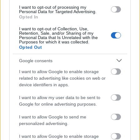
I want to opt-out of processing my
Personal Data for Targeted Advertising.
Opted In
I want to opt-out of Collection, Use,
Η παρουσία των Προσκόπων υποστηρίχθηκε στο
Retention, Sale, and/or Sharing of my
Personal Data that Is Unrelated with the
Χαροκόπειο Πανεπιστήμιο από τους Προσκόπους
Purposes for which it was collected.
Σαρωνικού και στο Πάντειο Πανεπιστήμιο από τους
Opted Out
Προσκόπους Νότιας Αττικής που έδωσαν τον δικό
Google consents
τους παλμό και συμβολή στην επιτυχία της δράσης.
I want to allow Google to enable storage
related to advertising like cookies on web or
Με ενημερωτικό υλικό, αυτοκόλλητα με έξυπνα
device identifiers in apps.
μηνύματα όπως «
Skills
για τη ζωή – όχι μόνο για την
εξεταστική», «Ραντεβού το ΣΚ!» και «Πάρε πτυχίο
I want to allow my user data to be sent to
Google for online advertising purposes.
στην παρέα!», αλλά και με μικρές συνεντεύξεις, οι
νεαροί εθελοντές μετέδωσαν τη χαρά, τη ζωντάνια
I want to allow Google to send me
και το πνεύμα συνεργασίας που τους χαρακτηρίζει.
personalized advertising.
I want to allow Google to enable storage