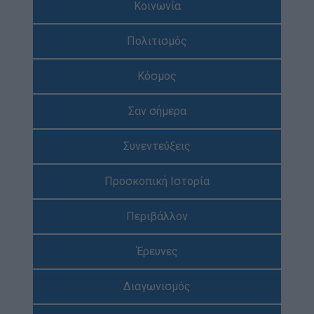
Κοινωνία
Απολογισμός Έργου
Πολιτισμός
Τι κάνουμε
Η Προσκοπική Μέθοδος
Κόσμος
Προσκοπικό Πρόγραμμα
Σαν σήμερα
Μάθηση στην Πράξη
Στόχοι Βιώσιμης Ανάπτυξης
Συνεντεύξεις
Earth Tribe
Προσκοπική Ιστορία
Ομάδα Διάσωσης Άγριας Ζωής
#HeForShe
Περιβάλλον
Πώς να συμμετέχετε
Έρευνες
Βρείτε μας
Νέα & Blog
Διαγωνισμός
Νέα