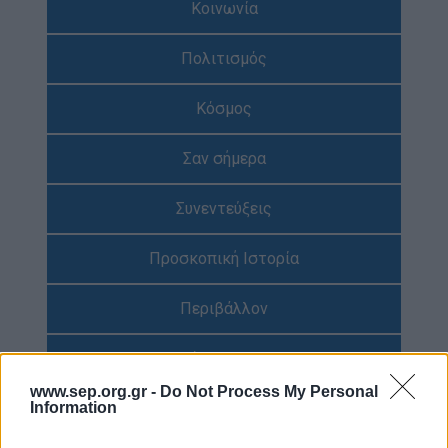
Κοινωνία
Απολογισμός Έργου
Πολιτισμός
Τι κάνουμε
Η Προσκοπική Μέθοδος
Κόσμος
Προσκοπικό Πρόγραμμα
Σαν σήμερα
Μάθηση στην Πράξη
Στόχοι Βιώσιμης Ανάπτυξης
Συνεντεύξεις
Earth Tribe
Προσκοπική Ιστορία
Ομάδα Διάσωσης Άγριας Ζωής
#HeForShe
Περιβάλλον
Πώς να συμμετέχετε
Έρευνες
Βρείτε μας
www.sep.org.gr -
Do Not Process My Personal
Νέα & Blog
Διαγωνισμός
Information
Νέα