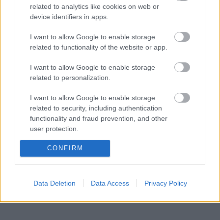
related to analytics like cookies on web or
Συμφωνήθηκε η υλοποίηση δύο ανοιχτών
device identifiers in apps.
δράσεων:
I want to allow Google to enable storage
related to functionality of the website or app.
Παιχνίδι Θησαυρού, το Σάββατο 18 Μαΐου στο
κέντρο της πόλης
I want to allow Google to enable storage
Συμμετοχή στο “Παιδικό Φεστιβάλ” του Δήμου,
related to personalization.
τον Σεπτέμβριο
Ο Δήμος προσφέρει επιπλέον επικοινωνιακή
I want to allow Google to enable storage
related to security, including authentication
στήριξη, ενισχύοντας τη δημόσια προβολή της
functionality and fraud prevention, and other
προσπάθειας.
user protection.
CONFIRM
Η τοπική κοινωνία και οι θεσμοί αγκαλιάζουν τη
νέα αρχή, δημιουργώντας σταθερές βάσεις για
έναν σύγχρονο, δραστήριο Προσκοπισμό στην
Data Deletion
Data Access
Privacy Policy
πόλη.