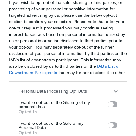
If you wish to opt-out of the sale, sharing to third parties, or
Scouts4SDGs
Blog
processing of your personal or sensitive information for
targeted advertising by us, please use the below opt-out
Ευκαιρίες Καριέρας
section to confirm your selection. Please note that after your
Επικοινωνία
opt-out request is processed you may continue seeing
interest-based ads based on personal information utilized by
Media Center
Προσκοπική παρουσία
us or personal information disclosed to third parties prior to
your opt-out. You may separately opt-out of the further
Δελτία Τύπου
στη Θήβα
disclosure of your personal information by third parties on the
Φωτογραφικό Υλικό
IAB’s list of downstream participants. This information may
also be disclosed by us to third parties on the
IAB’s List of
Λογότυπα
Downstream Participants
that may further disclose it to other
Αρθρογραφος:
r p
third parties.
Κατηγορίες:
Προσκοπική Ζωή
Please note that this website/app uses one or more Google
Personal Data Processing Opt Outs
services and may gather and store information including but
Με στόχο την επανενεργοποίηση της
not limited to your visit or usage behaviour. You may click to
I want to opt-out of the Sharing of my
Προσκοπικής παρουσίας στη Θήβα,
personal data.
grant or deny consent to Google and its third-party tags to
Opted In
πραγματοποιήθηκε πρόσφατα συνάντηση στο
use your data for below specified purposes in below Google
Δημαρχείο της πόλης, σε θετικό και δημιουργικό
consent section.
I want to opt-out of the Sale of my
Personal Data.
κλίμα.
Opted In