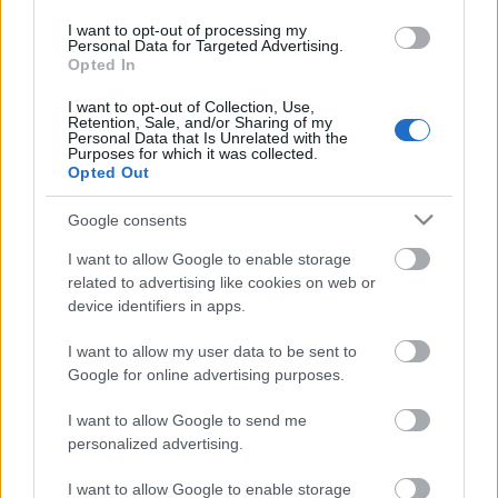
Συμμετείχαν ο Δήμαρχος Θηβαίων κ. Γεώργιος
I want to opt-out of processing my
Personal Data for Targeted Advertising.
Αναστασίου, ο Αντιδήμαρχος Πολιτικής
Opted In
Προστασίας κ. Ευάγγελος Ανδριανός, καθώς και
η Έφορος Ανάπτυξης της Περιφερειακής
I want to opt-out of Collection, Use,
Retention, Sale, and/or Sharing of my
Εφορείας Στερεάς Ελλάδας & Εύβοιας, κ. Ελένη
Personal Data that Is Unrelated with the
Purposes for which it was collected.
Λιάσκου.
Opted Out
Παρουσιάστηκε το όραμα για τη δημιουργία ενός
Google consents
νέου Προσκοπικού Συστήματος στην πόλη, με
I want to allow Google to enable storage
ήδη ενεργό ενδιαφέρον από περίπου 15
related to advertising like cookies on web or
οικογένειες και παλαιούς Προσκόπους. Ο Δήμος
device identifiers in apps.
εξέφρασε τη στήριξή του, εξετάζοντας τη
δυνατότητα παραχώρησης χώρου και ενίσχυσης
I want to allow my user data to be sent to
των πρώτων δράσεων.
Google for online advertising purposes.
I want to allow Google to send me
personalized advertising.
Πρώτα βήματα
I want to allow Google to enable storage