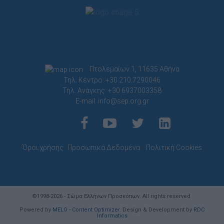
Πτολεμαίων 1, 11635 Αθήνα
Τηλ. Κέντρο: +30 210.7290046
Τηλ. Ανάγκης: +30 6937003358
E-mail:
info@sep.org.gr
Όροι χρήσης
Προσωπικά Δεδομένα
Πολιτική Cookies
©1998-2026 - Σώμα Ελλήνων Προσκόπων. All rights reserved.
Powered by
MELO - Content Optimizer
. Design & Development by
RDC
Informatics