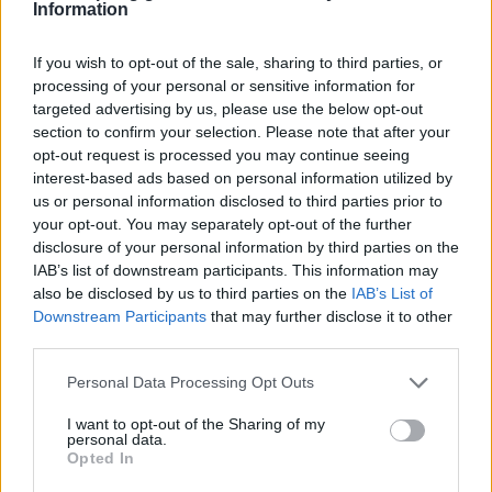
Information
καλύτερες συνθήκες στο μέλλον. Ο στόχος μας
ξεκινώντας την τράπεζα αίματος μετά από
If you wish to opt-out of the sale, sharing to third parties, or
συζήτηση με τον έφορο αεροπροσκόπων και
processing of your personal or sensitive information for
πρόεδρο του πανελληνίου συλλόγου αιμοδοτών
targeted advertising by us, please use the below opt-out
Κ. Νίκο Χωριατέλη ήταν να δώσουμε
section to confirm your selection. Please note that after your
προστιθέμενη αξία σε ότι κάνουμε, να
opt-out request is processed you may continue seeing
προσφέρουμε στην κοινωνία αλλά και να
interest-based ads based on personal information utilized by
μεταφέρουμε ένα ισχυρό μήνυμα προς τα παιδιά
us or personal information disclosed to third parties prior to
μας το οποίο έχει μεγαλύτερη αξία από όλες τις
your opt-out. You may separately opt-out of the further
disclosure of your personal information by third parties on the
φιάλες αίματος που τόσα χρόνια μαζέψαμε.»
IAB’s list of downstream participants. This information may
Ποιοι ήταν οι "πρωτεργάτες" της ιδέας αυτής
also be disclosed by us to third parties on the
IAB’s List of
και της υλοποίησής της σε πράξη; Υπήρχαν
Downstream Participants
that may further disclose it to other
δυσκολίες στην αρχή και αν ναι ποιες;
third parties.
Όλο το Σύστημα υποστήριξε την προσπάθεια
Please note that this website/app uses one or more Google
αυτή, οφείλω να πω ότι δεν θα γινόταν τίποτα αν
Personal Data Processing Opt Outs
services and may gather and store information including but
οι βαθμοφόροι και η Επιτροπή κοινωνικής
not limited to your visit or usage behaviour. You may click to
I want to opt-out of the Sharing of my
συμπαράστασής δεν ήταν δίπλα στην ιδέα.
personal data.
grant or deny consent to Google and its third-party tags to
Opted In
Υπάρχουν πάντα δυσκολίες σε νέα ξεκινήματα οι
use your data for below specified purposes in below Google
οποίες μας κάνουν δυνατότερους και ικανούς για