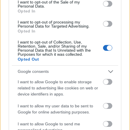
consent section.
I want to opt-out of the Sale of my
μεγαλύτερες προκλήσεις. Ο πρόσκοπος είναι
Personal Data.
Opted In
πάντα έτοιμος να αντιμετωπίσει τα όνειρα του
και αυτό μας κάνει πρωτοπόρους.
I want to opt-out of processing my
Πως υποδέχτηκε η τοπική κοινωνία την
Personal Data for Targeted Advertising.
Opted In
πρωτοβουλία;
Η τοπική κοινωνία όπως πάντα βλέπει μόνο ότι
I want to opt-out of Collection, Use,
Retention, Sale, and/or Sharing of my
“γυαλίζει” και εμάς μας έβλεπε ως τους
Personal Data that Is Unrelated with the
διαφορετικούς τους ρομαντικούς η ακόμα και
Purposes for which it was collected.
Opted Out
ως τους τρελούς με τα κοντά παντελονάκια που
τρέχουν στα βουνά. Ο προσκοπισμός έχει δώσει
Google consents
το παράδειγμα σε πολλούς τομείς όλα αυτά τα
χρόνια κάνοντας έργο χωρίς τυμπανοκρουσίες.
I want to allow Google to enable storage
related to advertising like cookies on web or
Δεν κάναμε κάτι για να αναγνωριστούν οι καλές
device identifiers in apps.
μας προθέσεις ή η φιλανθρωπία μας, το κάναμε
ακολουθώντας την συνείδηση μας και θέλοντας
I want to allow my user data to be sent to
να είμαστε το παράδειγμα προς μίμηση στην
Google for online advertising purposes.
κοινωνία.
Υπήρχαν παρόμοιες ενέργειες από άλλα
I want to allow Google to send me
personalized advertising.