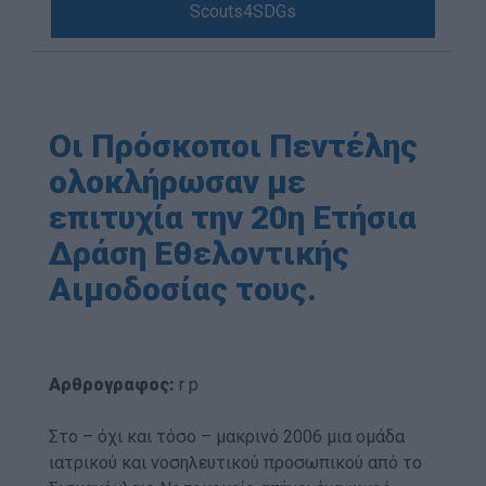
Scouts4SDGs
Blog
Ευκαιρίες Καριέρας
Επικοινωνία
Media Center
Οι Πρόσκοποι Πεντέλης
Δελτία Τύπου
ολοκλήρωσαν με
Φωτογραφικό Υλικό
επιτυχία την 20η Ετήσια
Λογότυπα
Δράση Εθελοντικής
Αιμοδοσίας τους.
Αρθρογραφος:
r p
Στο – όχι και τόσο – μακρινό 2006 μια ομάδα
ιατρικού και νοσηλευτικού προσωπικού από το