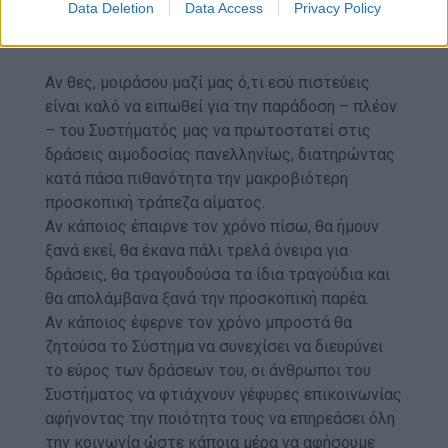
Data Deletion
Data Access
Privacy Policy
χρόνο, επιμονή και υπομονή για να καθιερωθεί
και να γίνει παράδειγμα.
Αν θες, μοιράσου μαζί μας ό,τι εσύ πιστεύεις
είναι καλό να ειπωθεί για την παράδοση – πλέον
– του Συστήματός μας να πρωτοστατεί στις
δράσεις αιμοδοσίας πανελληνίως, διατηρώντας
κατά πάσα πιθανότητα την μακροβιότερη
προσκοπική τράπεζα αίματος.
Αν κάποιος έπαιρνε τον χρόνο πίσω, θα ήμουν
ξανά εκεί, θα έκανα πάλι τρελά όνειρα για
δράσεις, θα τραγουδούσα τα ίδια τραγούδια και
θα απολάμβανα ξανά την προσκοπική παρέα.
Αν κάποιος έφερνε τον χρόνο μπροστά θα
ζητούσα το Σύστημα να συνεχίσει να διευρύνει
το εύρος των δράσεων του, οι άνθρωποι του
Συστήματος να φτιάχνουν γέφυρες επικοινωνίας
αφήνοντας την ποιότητα τους να επηρεάσει όλη
την κοινωνία ώστε κάποια μέρα να αφήσουμε