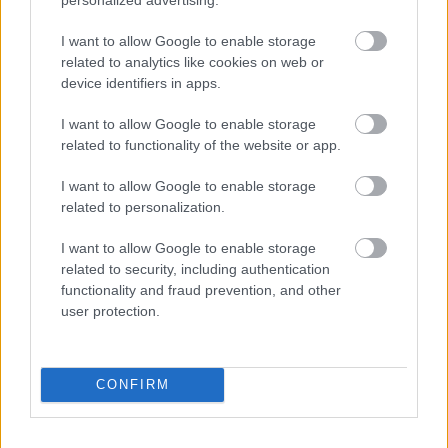
Συστήματα τότε;
Σχεδόν καθόλου, ζήτημα είναι να υπήρχαν ακόμα
I want to allow Google to enable storage
πέντε συστήματα σε όλη την Ελλάδα που να
related to analytics like cookies on web or
είχαν οργανώσει τράπεζα αίματος. Αυτή όμως
device identifiers in apps.
είναι και η ουσία της αυτονομίας ενός
συστήματος – ανοίγει δρόμους, διευρύνει με
I want to allow Google to enable storage
related to functionality of the website or app.
πράξη τα όρια των δράσεων και γεμίζει με
εμπειρίες τα παιδιά - μέλη του.
I want to allow Google to enable storage
Η Αιμοδοσία ήταν διαδεδομένη ως δράση
related to personalization.
προσφοράς στους Προσκόπους;
Όχι, ακόμα και σήμερα θεωρούμε ότι μια δράση
I want to allow Google to enable storage
αιμοδοσίας δεν έχει ισχυρό κοινωνικό
related to security, including authentication
αποτύπωμα, ξεχνώντας πως η πραγματική
functionality and fraud prevention, and other
user protection.
δύναμη της προσφοράς είναι η εκπαίδευση στον
τρόπο σκέψης.
Η διοίκηση του Σώματος, περιφερειακή και
CONFIRM
κεντρική, έδειξε ενδιαφέρον για τη δράση;
Ενδιαφέρον ως αποτέλεσμα μιας διαφορετικής
δράσης υπήρχε, όπως πάντα το καινούργιο θέλει