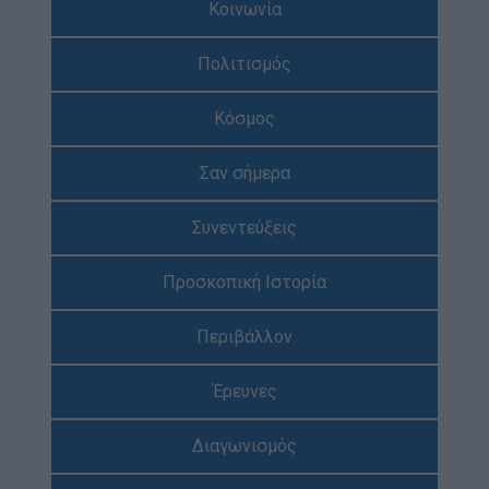
Κοινωνία
Απολογισμός Έργου
Πολιτισμός
Τι κάνουμε
Η Προσκοπική Μέθοδος
Κόσμος
Προσκοπικό Πρόγραμμα
Σαν σήμερα
Μάθηση στην Πράξη
Στόχοι Βιώσιμης Ανάπτυξης
Συνεντεύξεις
Earth Tribe
Προσκοπική Ιστορία
Ομάδα Διάσωσης Άγριας Ζωής
#HeForShe
Περιβάλλον
Πώς να συμμετέχετε
Έρευνες
Βρείτε μας
Νέα & Blog
Διαγωνισμός
Νέα