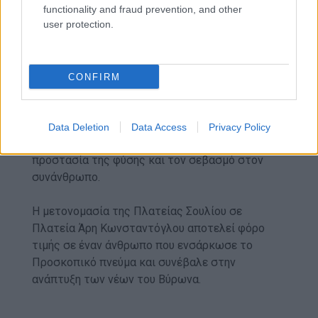
αλληλεγγύης και της αυτοβελτίωσης».
functionality and fraud prevention, and other
user protection.
Η εκδήλωση αποτέλεσε αφορμή να γιορταστούν
CONFIRM
τα 100 χρόνια των Προσκόπων Βύρωνα. Η νέα
πλατεία δεν τιμά μόνο τον Άρη Κωνσταντόγλου,
αλλά και τους Προσκόπους, που για έναν αιώνα
Data Deletion
Data Access
Privacy Policy
προάγουν την κοινωνική συνεισφορά, την
προστασία της φύσης και τον σεβασμό στον
συνάνθρωπο.
Η μετονομασία της Πλατείας Σουλίου σε
Πλατεία Άρη Κωνσταντόγλου αποτελεί φόρο
τιμής σε έναν άνθρωπο που ενσάρκωσε το
Προσκοπικό πνεύμα και συνέβαλε στην
ανάπτυξη των νέων του Βύρωνα.