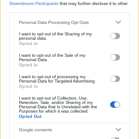
Downstream Participants
that may further disclose it to other
τίμησε τα 100 χρόνια αδιάλειπτης παρουσίας
third parties.
των Προσκόπων στην πόλη, με την μετονομασία
της Πλατείας Σουλίου σε Πλατεία Άρη
Please note that this website/app uses one or more Google
Personal Data Processing Opt Outs
services and may gather and store information including but
Κωνσταντόγλου.
not limited to your visit or usage behaviour. You may click to
I want to opt-out of the Sharing of my
personal data.
grant or deny consent to Google and its third-party tags to
Opted In
use your data for below specified purposes in below Google
consent section.
I want to opt-out of the Sale of my
Σε μια συγκινητική εκδήλωση, παρουσία
Personal Data.
Προσκοπικών τμημάτων, τοπικών φορέων και
Opted In
πλήθους κόσμου, τιμήθηκε ένας από τους
I want to opt-out of processing my
πρωτεργάτες του Προσκοπισμού στον Βύρωνα,
Personal Data for Targeted Advertising.
Opted In
Άρης Κωνσταντόγλου.
I want to opt-out of Collection, Use,
Retention, Sale, and/or Sharing of my
Personal Data that Is Unrelated with the
Purposes for which it was collected.
Opted Out
Για την σπουδαιότητα του έργου του Άρη
Κωνσταντόγλου μίλησαν ο πρώην Πρόεδρος της
Google consents
Βουλής και πρώην Υπουργός Απόστολος