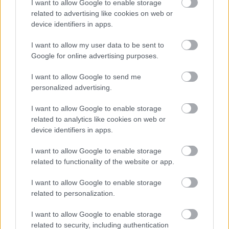
Κακλαμάνης, ο γιος του Αλέξανδρος
I want to allow Google to enable storage
Κωνσταντόγλου, ο Κωνσταντίνος Τάτσης
related to advertising like cookies on web or
device identifiers in apps.
αντιπρόεδρος του Διοικητικού συμβουλίου του
Σ.Ε.Π., ο Μιχάλης Σιδερίδης πρόεδρος της
I want to allow my user data to be sent to
οργανωτικής επιτροπής για τον εορτασμό των
Google for online advertising purposes.
100 χρόνων των Προσκόπων του Βύρωνα και ο
πρώην γενικός έφορος Χαράλαμπος Βογιατζής.
I want to allow Google to send me
Στη συνέχεια, ακολούθησε η αποκάλυψη του
personalized advertising.
ονόματος της πλατείας από τον Δήμαρχο
I want to allow Google to enable storage
Βύρωνα, κ. Αλέξη Σωτηρόπουλο. Κατά τον
related to analytics like cookies on web or
χαιρετισμό του, ο Δήμαρχος τόνισε τη σημασία
device identifiers in apps.
της προσφοράς του Άρη Κωνσταντόγλου,
λέγοντας: «…τιμούμε έναν άνθρωπο που ταύτισε
I want to allow Google to enable storage
τη ζωή του με τον Προσκοπισμό και την
related to functionality of the website or app.
κοινωνική προσφορά στον Βύρωνα. Επί 60
I want to allow Google to enable storage
χρόνια υπηρέτησε τις αξίες του Προσκοπισμού,
related to personalization.
από λυκόπουλο μέχρι Πρόεδρος του Σώματος
Ελλήνων Προσκόπων, προσφέροντας
I want to allow Google to enable storage
ακούραστα στα νέα παιδιά τα ιδανικά της
related to security, including authentication