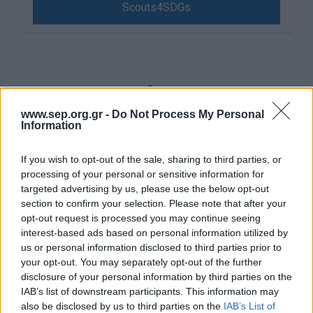
Scouts4SDGs
Blog
Ευκαιρίες Καριέρας
Επικοινωνία
Media Center
Μετονομασία της
Δελτία Τύπου
Πλατείας Σουλίου σε Άρη
www.sep.org.gr -
Do Not Process My Personal
Information
Φωτογραφικό Υλικό
Κωνσταντόγλου στον
Λογότυπα
Βύρωνα
If you wish to opt-out of the sale, sharing to third parties, or
processing of your personal or sensitive information for
targeted advertising by us, please use the below opt-out
section to confirm your selection. Please note that after your
opt-out request is processed you may continue seeing
interest-based ads based on personal information utilized by
Αρθρογραφος:
r p
us or personal information disclosed to third parties prior to
Ημ/νια Έκδοσης:
07/11/2024
your opt-out. You may separately opt-out of the further
Κατηγορίες:
Προσκοπική Ζωή
,
Κοινωνία
disclosure of your personal information by third parties on the
IAB’s list of downstream participants. This information may
also be disclosed by us to third parties on the
IAB’s List of
Την Κυριακή 3 Νοεμβρίου 2024, ο Δήμος Βύρωνα