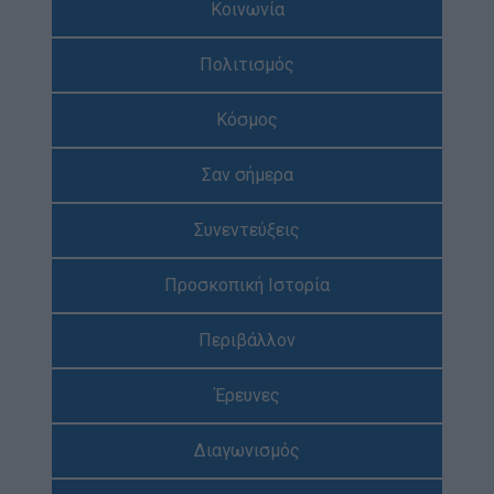
Κοινωνία
Απολογισμός Έργου
Πολιτισμός
Τι κάνουμε
Η Προσκοπική Μέθοδος
Κόσμος
Προσκοπικό Πρόγραμμα
Σαν σήμερα
Μάθηση στην Πράξη
Στόχοι Βιώσιμης Ανάπτυξης
Συνεντεύξεις
Earth Tribe
Προσκοπική Ιστορία
Ομάδα Διάσωσης Άγριας Ζωής
#HeForShe
Περιβάλλον
Πώς να συμμετέχετε
Έρευνες
Βρείτε μας
Νέα & Blog
Διαγωνισμός
Νέα