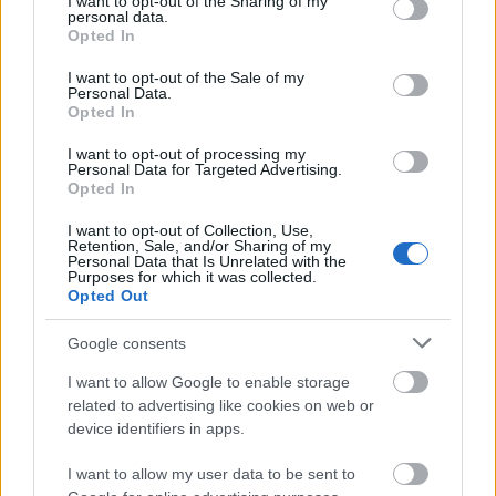
not limited to your visit or usage behaviour. You may click to
I want to opt-out of the Sharing of my
personal data.
Εφόρων Εκπαίδευσης των Περιφερειακών
grant or deny consent to Google and its third-party tags to
Opted In
Εφορειών. Μια ομάδα Ενηλίκων Στελεχών που
use your data for below specified purposes in below Google
consent section.
δεν είναι άλλη από την κύρια ομάδα συνεργατών
I want to opt-out of the Sale of my
Personal Data.
της Εφορείας Εκπαίδευσης της Γενικής
Opted In
Εφορείας! Μια ομάδα που συναντιέται (κυρίως
διαδικτυακά) 1-2 φορές κάθε έτος, συζητώντας
I want to opt-out of processing my
Personal Data for Targeted Advertising.
την πορεία της εκπαίδευσης σε κάθε σημείο της
Opted In
χώρας.
I want to opt-out of Collection, Use,
Αυτή τη φορά, πήραμε την απόφαση να
Retention, Sale, and/or Sharing of my
συναντηθούμε από κοντά, σε ένα εμβληματικό
Personal Data that Is Unrelated with the
Purposes for which it was collected.
μέρος για την Προσκοπική Εκπαίδευση.
Opted Out
Εκπροσωπήθηκαν οι Περιφερειακές Εφορείες
Αθηνών, Ανατολικής Αττικής, Δυτικής Αττικής,
Google consents
Νότιας Αττικής, Σαρωνικού, Ανατολικής
I want to allow Google to enable storage
Μακεδονίας & Θράκης, Βορειοδυτικής Ελλάδας,
related to advertising like cookies on web or
Μαγνησίας, Δυτικής Πελοποννήσου, Κυκλάδων,
device identifiers in apps.
Χίου και Δωδεκανήσων.
Κατά τη διάρκεια της συνάντησης, συζητήθηκαν
I want to allow my user data to be sent to