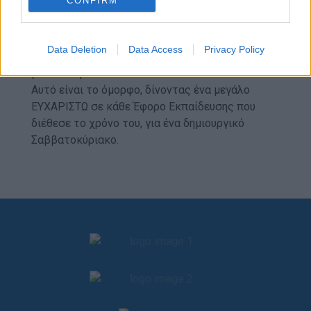
CONFIRM
Η συνάντηση έκλεισε με όμορφα συναισθήματα
και «γεμίζοντας τις μπαταρίες μας» για τις
εκπαιδεύεις της νέας Προσκοπικής χρονιάς!
Data Deletion
Data Access
Privacy Policy
Συνεχίζουμε, προχωρούμε, υποστηρίζουμε,
βελτιωνόμαστε!
Αυτό είναι το όμορφο, δίνοντας ένα μεγάλο
ΕΥΧΑΡΙΣΤΩ σε κάθε Έφορο Εκπαίδευσης που
διέθεσε το χρόνο του, για ένα δημιουργικό
Σαββατοκύριακο.