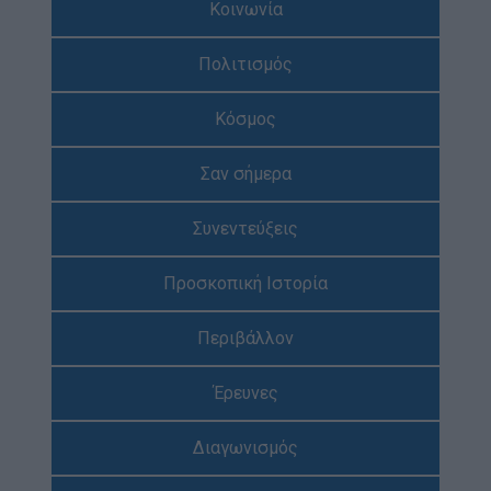
Κοινωνία
Απολογισμός Έργου
Πολιτισμός
Τι κάνουμε
Η Προσκοπική Μέθοδος
Κόσμος
Προσκοπικό Πρόγραμμα
Σαν σήμερα
Μάθηση στην Πράξη
Στόχοι Βιώσιμης Ανάπτυξης
Συνεντεύξεις
Earth Tribe
Προσκοπική Ιστορία
Ομάδα Διάσωσης Άγριας Ζωής
#HeForShe
Περιβάλλον
Πώς να συμμετέχετε
Έρευνες
Βρείτε μας
Νέα & Blog
Διαγωνισμός
Νέα