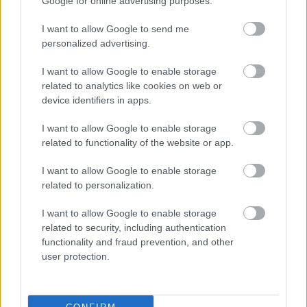
θέματα όπως:
Google for online advertising purposes.
•
Αξιολόγηση εκπαιδευτικής περιόδου 2023-
I want to allow Google to send me
2024.
personalized advertising.
•
Βελτίωση των εκπαιδεύσεων του Κύκλου
Διακριτικού Δάσους, των Αρχηγών Συστημάτων
I want to allow Google to enable storage
και των Εκπαιδευτών.
related to analytics like cookies on web or
•
Προγραμματισμός εκπαιδεύσεων και σημεία
device identifiers in apps.
προσοχής για τη νέα Προσκοπική χρονιά 2024-
I want to allow Google to enable storage
2025.
related to functionality of the website or app.
Όμορφο και δημιουργικό μέρος της συνάντησης
αποτέλεσε η παρουσία του κου Μάνου Παυλάκη,
I want to allow Google to enable storage
Επίκουρου Καθηγητή Εκπαίδευσης Ενηλίκων του
related to personalization.
Πανεπιστημίου Frederick, με πολύχρονη εμπειρία
I want to allow Google to enable storage
στην εκπαίδευση ενηλίκων. Με τον κο Παυλάκη,
related to security, including authentication
πραγματευτήκαμε το θέμα «Ηγεσία και
functionality and fraud prevention, and other
συναισθηματική νοημοσύνη», μέσα από το οποίο
user protection.
πήραμε πολύτιμες γνώσεις για το πώς
ηγούμαστε σε μία ομάδα ανθρώπων σε
συνδυασμό με τη συναισθηματική νοημοσύνη.