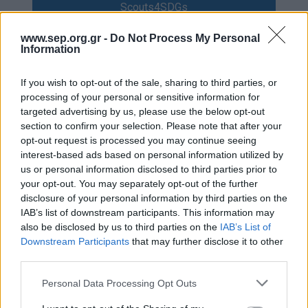
Scouts4SDGs
Blog
Ευκαιρίες Καριέρας
www.sep.org.gr -
Do Not Process My Personal
Information
Επικοινωνία
Media Center
If you wish to opt-out of the sale, sharing to third parties, or
Πανελλήνια Συνάντηση
processing of your personal or sensitive information for
Δελτία Τύπου
Εφόρων Εκπαίδευσης
targeted advertising by us, please use the below opt-out
section to confirm your selection. Please note that after your
Φωτογραφικό Υλικό
Π.Ε. – «Μαζί στην
opt-out request is processed you may continue seeing
Λογότυπα
Εκπαίδευση!»
interest-based ads based on personal information utilized by
us or personal information disclosed to third parties prior to
your opt-out. You may separately opt-out of the further
disclosure of your personal information by third parties on the
IAB’s list of downstream participants. This information may
Αρθρογραφος:
r p
also be disclosed by us to third parties on the
IAB’s List of
Κατηγορίες:
Προσκοπική Ζωή
Downstream Participants
that may further disclose it to other
third parties.
Στις 5 και 6 Οκτωβρίου 2024, στο Προσκοπικό
Please note that this website/app uses one or more Google
Personal Data Processing Opt Outs
Κέντρο «Πύργος Βασιλίσσης»
services and may gather and store information including but
πραγματοποιήθηκε η Πανελλήνια Συνάντηση των