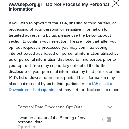
Scouts4SDGs
www.sep.org.gr -
Do Not Process My Personal
Blog
Information
Ευκαιρίες Καριέρας
If you wish to opt-out of the sale, sharing to third parties, or
Επικοινωνία
processing of your personal or sensitive information for
Media Center
targeted advertising by us, please use the below opt-out
Έτοιμοι για Unmute; 2ο
section to confirm your selection. Please note that after your
Δελτία Τύπου
Πανελλήνιο Προσκοπικό
opt-out request is processed you may continue seeing
interest-based ads based on personal information utilized by
Φωτογραφικό Υλικό
Φόρουμ Νέων
us or personal information disclosed to third parties prior to
Λογότυπα
your opt-out. You may separately opt-out of the further
disclosure of your personal information by third parties on the
IAB’s list of downstream participants. This information may
also be disclosed by us to third parties on the
IAB’s List of
Downstream Participants
that may further disclose it to other
Αρθρογραφος:
r p
third parties.
Ημ/νια Έκδοσης:
03/10/2024
Κατηγορίες:
Προσκοπική Ζωή
Please note that this website/app uses one or more Google
Personal Data Processing Opt Outs
services and may gather and store information including but
Το 2ο Πανελλήνιο Προσκοπικό Φόρουμ Νέων
not limited to your visit or usage behaviour. You may click to
I want to opt-out of the Sharing of my
personal data.
grant or deny consent to Google and its third-party tags to
πλησιάζει και τα θέματα είναι hot
Opted In