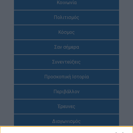
Κοινωνία
Απολογισμός Έργου
Πολιτισμός
Τι κάνουμε
Η Προσκοπική Μέθοδος
Κόσμος
Προσκοπικό Πρόγραμμα
Σαν σήμερα
Μάθηση στην Πράξη
Στόχοι Βιώσιμης Ανάπτυξης
Συνεντεύξεις
Earth Tribe
Προσκοπική Ιστορία
Ομάδα Διάσωσης Άγριας Ζωής
#HeForShe
Περιβάλλον
Πώς να συμμετέχετε
Έρευνες
Βρείτε μας
Νέα & Blog
Διαγωνισμός
Νέα