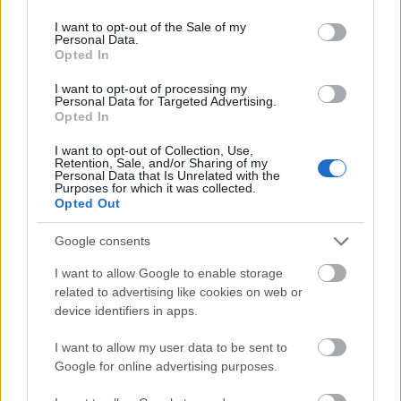
use your data for below specified purposes in below Google
consent section.
I want to opt-out of the Sale of my
Ο Ρόλος και οι Αρμοδιότητες της
Personal Data.
Συμβουλευτικής Ομάδας Νέων στο Σ.Ε.Π. – Το 1ο
Opted In
Πανελλήνιο Προσκοπικό Φόρουμ Νέων άνοιξε
I want to opt-out of processing my
τον δρόμο για να γίνει η φωνή των νέων
Personal Data for Targeted Advertising.
εποικοδομητική πρόταση για το αύριο.
Opted In
I want to opt-out of Collection, Use,
Τώρα είναι η στιγμή να συνεχιστεί τη δράση!
Retention, Sale, and/or Sharing of my
Personal Data that Is Unrelated with the
Ποιος πρέπει να είναι ο ρόλος και οι ευθύνες
Purposes for which it was collected.
των εκπροσώπων στην Συμβουλευτική Ομάδα
Opted Out
Νέων; Πώς μπορούν οι νέοι να διαμορφώσουμε
Google consents
το μέλλον του Προσκοπισμού;
I want to allow Google to enable storage
Ευέλικτη Εθελοντική Συμμετοχή στην
related to advertising like cookies on web or
Προσκοπική Κίνηση του αύριο – Στην εποχή των
device identifiers in apps.
διαδικτυακών νομάδων, πώς μπορούν οι
I want to allow my user data to be sent to
ενήλικοι εθελοντές να συμμετέχουν με ευέλικτο
Google for online advertising purposes.
τρόπο που ταιριάζει στον δικό τους ρυθμό;
Μπορούν οι ευέλικτες εθελοντικές θέσεις, να