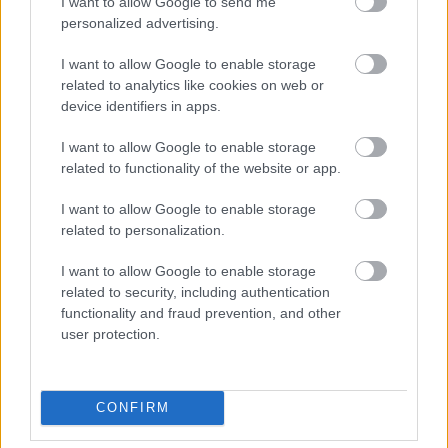
I want to allow Google to send me
επιτρέψουν να προσαρμοστεί ο χρόνος και οι
personalized advertising.
δεξιότητές των νέων με βάση το πρόγραμμά
τους, ενώ παράλληλα προσφέρουν στον
I want to allow Google to enable storage
related to analytics like cookies on web or
Προσκοπισμό και στην κοινότητά; Μπορούν να
device identifiers in apps.
κάνουν τον εθελοντισμό τους πιο... δικό σου;
I want to allow Google to enable storage
Περιβαλλοντικά Βιώσιμος Προσκοπισμός – Οι
related to functionality of the website or app.
Πρόσκοποι είναι περήφανοι πρεσβευτές της
βιώσιμης ανάπτυξης , αλλά μπορούμε να γίνουν
I want to allow Google to enable storage
related to personalization.
περισσότερα! Πώς θα εντείνουμε τις
προσπάθειές ώστε κάθε δράση να αφήνει
I want to allow Google to enable storage
μηδενικό περιβαλλοντικό αποτύπωμα; Από την
related to security, including authentication
ανακύκλωση μέχρι τις πράσινες πρωτοβουλίες,
functionality and fraud prevention, and other
μπορεί να γίνει η διαφορά. Η βιωσιμότητα δεν
user protection.
είναι απλώς μια ιδέα, αλλά τρόπος ζωής; Let's go
green!
CONFIRM