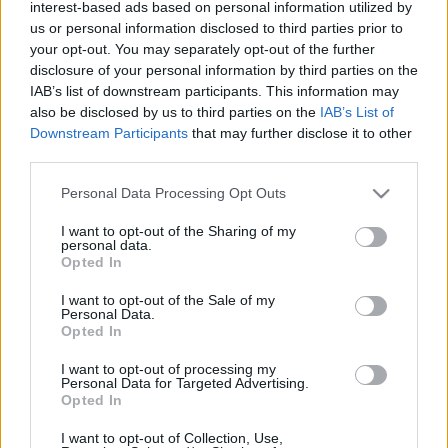
interest-based ads based on personal information utilized by
Scouts4SDGs
Blog
us or personal information disclosed to third parties prior to
your opt-out. You may separately opt-out of the further
Ευκαιρίες Καριέρας
disclosure of your personal information by third parties on the
IAB’s list of downstream participants. This information may
Επικοινωνία
also be disclosed by us to third parties on the
IAB’s List of
Media Center
3 ημέρες για το 9ο
Downstream Participants
that may further disclose it to other
third parties.
Δελτία Τύπου
Πανελλήνιο Τζαμπορέτο
Please note that this website/app uses one or more Google
Φωτογραφικό Υλικό
Ενωμοταρχών!
Personal Data Processing Opt Outs
services and may gather and store information including but
Λογότυπα
not limited to your visit or usage behaviour. You may click to
I want to opt-out of the Sharing of my
personal data.
grant or deny consent to Google and its third-party tags to
Opted In
use your data for below specified purposes in below Google
consent section.
I want to opt-out of the Sale of my
Αρθρογραφος:
r p
Personal Data.
Opted In
Ημ/νια Έκδοσης:
23/08/2024
Κατηγορίες:
Προσκοπική Ζωή
I want to opt-out of processing my
Personal Data for Targeted Advertising.
Opted In
Η αντίστροφη μέτρηση έχει ξεκινήσει!
Σε μόλις 3 ημέρες, οι Άνεμοι σμίγουν στον Παρνασσό, καθώς
I want to opt-out of Collection, Use,