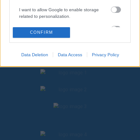
σφυρηλατήσει φιλίες και θα δημιουργήσει αναμνήσεις για μια
I want to allow Google to enable storage
ζωή.
related to personalization.
I want to allow Google to enable storage
Ραντεβού στον Παρνασσό!
CONFIRM
related to security, including authentication
functionality and fraud prevention, and other
user protection.
Data Deletion
Data Access
Privacy Policy