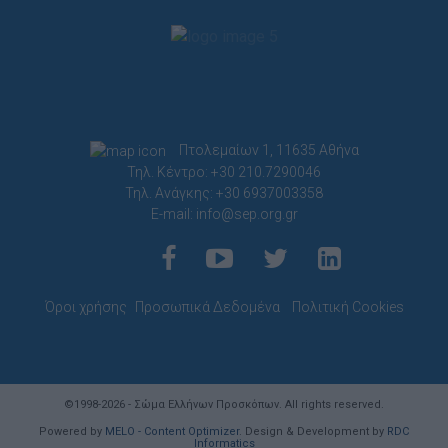
Πτολεμαίων 1, 11635 Αθήνα
Τηλ. Κέντρο: +30 210.7290046
Τηλ. Ανάγκης: +30 6937003358
E-mail:
info@sep.org.gr
Όροι χρήσης
Προσωπικά Δεδομένα
Πολιτική Cookies
©1998-2026 - Σώμα Ελλήνων Προσκόπων. All rights reserved.
Powered by
MELO - Content Optimizer
. Design & Development by
RDC
Informatics