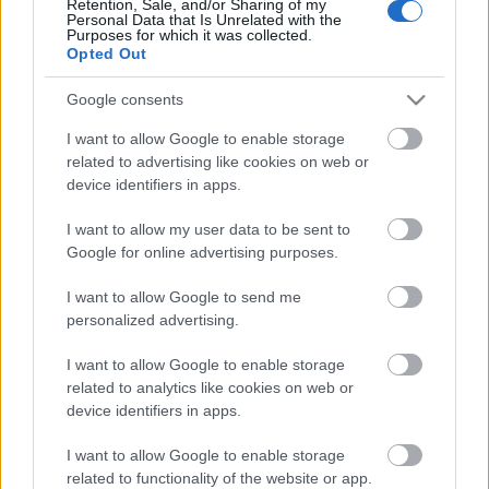
Retention, Sale, and/or Sharing of my
το 9ο Πανελλήνιο Τζαμπορέτο Ενωμοταρχών ανοίγει τις
Personal Data that Is Unrelated with the
Purposes for which it was collected.
πύλες του για να υποδεχτεί Ενωμοτάρχες και
Opted Out
Υπενωμοτάρχες από όλη την Ελλάδα.
Google consents
Από τις 26 Αυγούστου έως την 1η Σεπτεμβρίου 2024, το
I want to allow Google to enable storage
related to advertising like cookies on web or
Προσκοπικό Κέντρο «Δημήτριος ΡΑΝ Αλεξάτος» θα γίνει το
device identifiers in apps.
επίκεντρο μιας μοναδικής περιπέτειας.
Μέσα σε ένα μαγευτικό φυσικό περιβάλλον, γεμάτο έλατα,
I want to allow my user data to be sent to
πεύκα και αστέρια, οι συμμετέχοντες θα ζήσουν στιγμές
Google for online advertising purposes.
γεμάτες φιλία και δράση.
I want to allow Google to send me
Το πρόγραμμα είναι γεμάτο εκπλήξεις και μοναδικές
personalized advertising.
δραστηριότητες, τόσο στο βουνό του Παρνασσού όσο και στη
θάλασσα του Γαλαξιδίου. Αθλήματα, εξερευνήσεις,
I want to allow Google to enable storage
θαλασσινές δραστηριότητες και βραδινή ψυχαγωγία θα
related to analytics like cookies on web or
device identifiers in apps.
δώσουν το ρυθμό σε αυτή την ανεπανάληπτη Πανελλήνια
Συνάντηση.
I want to allow Google to enable storage
Ετοιμαζόμαστε για μία αξέχαστη εμπειρία που θα
related to functionality of the website or app.