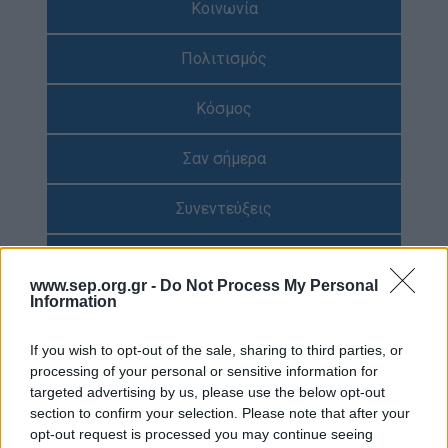
Κοινωνία
Απολογισμός Έργου
Πολιτισμός
Τι κάνουμε
Η Προσκοπική Μέθοδος
Κόσμος
Προσκοπικό Πρόγραμμα
Σαν σήμερα
Μάθηση στην Πράξη
Στόχοι Βιώσιμης Ανάπτυξης
Συνεντεύξεις
Earth Tribe
Προσκοπική Ιστορία
Ομάδα Διάσωσης Άγριας Ζωής
www.sep.org.gr -
Do Not Process My Personal
Information
#HeForShe
Περιβάλλον
Πώς να συμμετέχετε
If you wish to opt-out of the sale, sharing to third parties, or
Έρευνες
Βρείτε μας
processing of your personal or sensitive information for
targeted advertising by us, please use the below opt-out
Νέα & Blog
Διαγωνισμός
section to confirm your selection. Please note that after your
Νέα
opt-out request is processed you may continue seeing