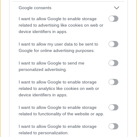
Google consents
I want to allow Google to enable storage
Στο 1ο Σύστημα Ναυτοπροσκόπων Σικυωνίας
related to advertising like cookies on web or
λειτουργούν και τα τέσσερα Τμήματα, με
device identifiers in apps.
τακτικές δράσεις στην εστία, πολυήμερες
εκδρομές για την Ομάδα και την Κοινότητα και
I want to allow my user data to be sent to
ημερήσιες για την Αγέλη.
Google for online advertising purposes.
I want to allow Google to send me
Το Σύστημα συμμετέχει σε δράσεις μαζί με την
personalized advertising.
τοπική κοινωνία (καθαρισμός παραλίας Κιάτου,
συμμετοχή σε σεμινάριο Α΄ Βοηθειών, συμμετοχή
I want to allow Google to enable storage
του Προσκοπικού Δικτύου στον Δρόμο Αξιών),
related to analytics like cookies on web or
καθώς επίσης πραγματοποίησε μία σημαντική
device identifiers in apps.
«ανοιχτή δράση» στο Κιάτο, με τίτλο
I want to allow Google to enable storage
«Πρόσκοποι Μικρασίας. Θυσίας Μνήμη 1919-
related to functionality of the website or app.
1922».
I want to allow Google to enable storage
related to personalization.