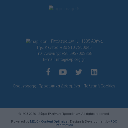
Πτολεμαίων 1, 11635 Αθήνα
Τηλ. Κέντρο: +30 210.7290046
Τηλ. Ανάγκης: +30 6937003358
E-mail:
info@sep.org.gr
Όροι χρήσης
Προσωπικά Δεδομένα
Πολιτική Cookies
©1998-2026 - Σώμα Ελλήνων Προσκόπων. All rights reserved.
Powered by
MELO - Content Optimizer
. Design & Development by
RDC
Informatics