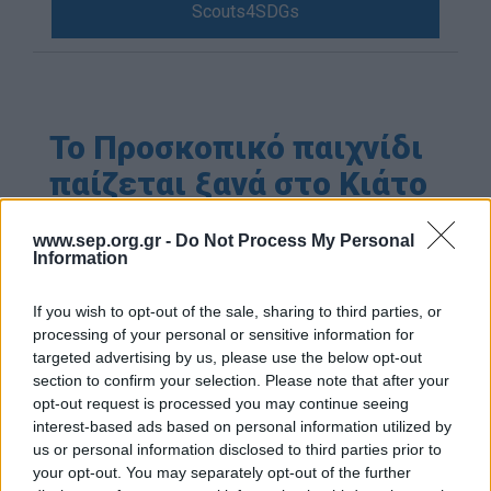
Scouts4SDGs
Blog
Ευκαιρίες Καριέρας
Επικοινωνία
Media Center
Το Προσκοπικό παιχνίδι
Δελτία Τύπου
παίζεται ξανά στο Κιάτο
Φωτογραφικό Υλικό
!
www.sep.org.gr -
Do Not Process My Personal
Λογότυπα
Information
If you wish to opt-out of the sale, sharing to third parties, or
processing of your personal or sensitive information for
Αρθρογραφος:
r p
targeted advertising by us, please use the below opt-out
Ημ/νια Έκδοσης:
14/07/2023
section to confirm your selection. Please note that after your
Κατηγορίες:
Προσκοπική Ζωή
opt-out request is processed you may continue seeing
interest-based ads based on personal information utilized by
Από τον Μάρτιο του 2023, το 1ο Σύστημα
us or personal information disclosed to third parties prior to
your opt-out. You may separately opt-out of the further
Ναυτοπροσκόπων Σικυωνίας λειτουργεί και πάλι