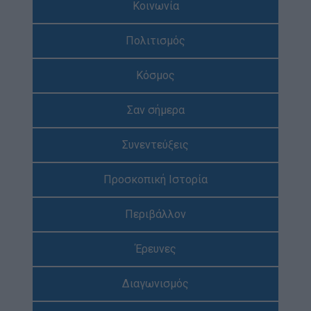
Κοινωνία
Απολογισμός Έργου
Πολιτισμός
Τι κάνουμε
Η Προσκοπική Μέθοδος
Κόσμος
Προσκοπικό Πρόγραμμα
Σαν σήμερα
Μάθηση στην Πράξη
Στόχοι Βιώσιμης Ανάπτυξης
Συνεντεύξεις
Earth Tribe
Προσκοπική Ιστορία
Ομάδα Διάσωσης Άγριας Ζωής
#HeForShe
Περιβάλλον
Πώς να συμμετέχετε
Έρευνες
Βρείτε μας
Νέα & Blog
Διαγωνισμός
Νέα