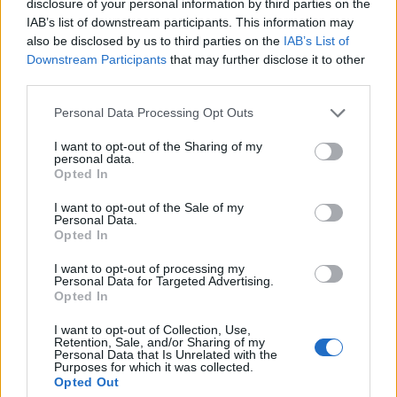
disclosure of your personal information by third parties on the
στο Κιάτο! Παλιοί Πρόσκοποι, αλλά και αρκετοί
IAB’s list of downstream participants. This information may
νέοι φίλοι, «Πρόσκοποι στην καρδιά»,
also be disclosed by us to third parties on the
IAB’s List of
δημιούργησαν μία ωραία και δυνατή παρέα, χάρη
Downstream Participants
that may further disclose it to other
στην οποία το Προσκοπικό παιχνίδι ξεκίνησε
third parties.
ξανά στο Κιάτο.
Please note that this website/app uses one or more Google
Personal Data Processing Opt Outs
services and may gather and store information including but
not limited to your visit or usage behaviour. You may click to
I want to opt-out of the Sharing of my
personal data.
grant or deny consent to Google and its third-party tags to
Opted In
Με πολύ μεράκι, όρεξη και αγάπη, με την
use your data for below specified purposes in below Google
αμέριστη συμπαράσταση του Δήμου Σικυωνίων
consent section.
I want to opt-out of the Sale of my
και της τοπικής κοινωνίας, η οποία από την
Personal Data.
Opted In
πρώτη μέρα έχει αγκαλιάσει και στηρίζει το
Σύστημα και με την υποστήριξη των
I want to opt-out of processing my
Personal Data for Targeted Advertising.
υπερκείμενων Προσκοπικών Κλιμακίων, οι
Opted In
Ναυτοπρόσκοποι του Κιάτου προχωρούν με
βήματα σταθερά.
I want to opt-out of Collection, Use,
Retention, Sale, and/or Sharing of my
Personal Data that Is Unrelated with the
Purposes for which it was collected.
Opted Out