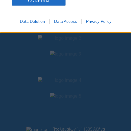
CONFIRM
I want to allow Google to enable storage
related to security, including authentication
Data Deletion
Data Access
Privacy Policy
functionality and fraud prevention, and other
user protection.
Πτολεμαίων 1, 11635 Αθήνα