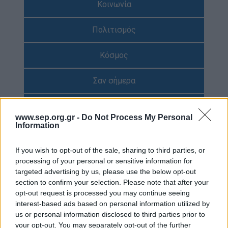
Κοινωνία
Απολογισμός Έργου
Πολιτισμός
Τι κάνουμε
Η Προσκοπική Μέθοδος
Κόσμος
Προσκοπικό Πρόγραμμα
Σαν σήμερα
Μάθηση στην Πράξη
Στόχοι Βιώσιμης Ανάπτυξης
Συνεντεύξεις
www.sep.org.gr -
Do Not Process My Personal
Earth Tribe
Information
Προσκοπική Ιστορία
Ομάδα Διάσωσης Άγριας Ζωής
If you wish to opt-out of the sale, sharing to third parties, or
#HeForShe
Περιβάλλον
processing of your personal or sensitive information for
targeted advertising by us, please use the below opt-out
Πώς να συμμετέχετε
Έρευνες
section to confirm your selection. Please note that after your
Βρείτε μας
opt-out request is processed you may continue seeing
Νέα & Blog
interest-based ads based on personal information utilized by
Διαγωνισμός
us or personal information disclosed to third parties prior to
Νέα
your opt-out. You may separately opt-out of the further