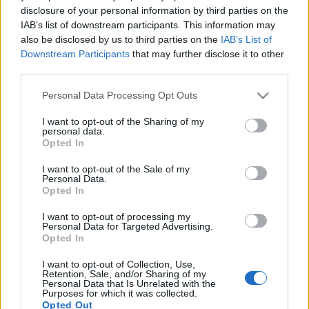
Scouts4SDGs
disclosure of your personal information by third parties on the
Blog
IAB’s list of downstream participants. This information may
Ευκαιρίες Καριέρας
also be disclosed by us to third parties on the
IAB’s List of
Downstream Participants
that may further disclose it to other
Επικοινωνία
third parties.
Media Center
Παράταση του
Please note that this website/app uses one or more Google
Personal Data Processing Opt Outs
services and may gather and store information including but
Δελτία Τύπου
διαγωνισμού του ΙΕΚ
not limited to your visit or usage behaviour. You may click to
I want to opt-out of the Sharing of my
personal data.
Φωτογραφικό Υλικό
ΔΕΛΤΑ 360 έως τις 13
grant or deny consent to Google and its third-party tags to
Opted In
use your data for below specified purposes in below Google
Λογότυπα
Οκτωβρίου
consent section.
I want to opt-out of the Sale of my
Personal Data.
Opted In
I want to opt-out of processing my
Personal Data for Targeted Advertising.
Αρθρογραφος:
Ομάδα Σύνταξης
Opted In
Ημ/νια Έκδοσης:
04/10/2022
I want to opt-out of Collection, Use,
Κατηγορίες:
Διαγωνισμός
Retention, Sale, and/or Sharing of my
Personal Data that Is Unrelated with the
Purposes for which it was collected.
Παράταση του διαγωνισμού του ΙΕΚ ΔΕΛΤΑ 360 
Opted Out