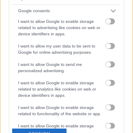
έως τις 13 Οκτωβρίου!
Google consents
I want to allow Google to enable storage
«Αν μπορείς να το ονειρευτείς, μπορείς να το 
related to advertising like cookies on web or
κάνεις», είχε πει κάποτε ο Γουόλτ Ντίσνεϊ. 
device identifiers in apps.
Το Σώμα Ελλήνων Προσκόπων και συγκεκριμένα οι 
Εφορείες Κλάδου Ανιχνευτών και Προσκοπικού 
I want to allow my user data to be sent to
Δικτύου Γ.Ε. / Σ.Ε.Π. συμπράττουν με έναν από 
Google for online advertising purposes.
τους μεγαλύτερους εκπαιδευτικούς οργανισμούς 
της χώρας, το 
ΙΕΚ Δέλτα 360
!
I want to allow Google to send me
personalized advertising.
Πάρε μέρος τώρα στο μεγάλο διαγωνισμό του ΙΕΚ 
ΔΕΛΤΑ 360 και μπορεί να είσαι ένας από τους 3 
I want to allow Google to enable storage
τυχερούς που θα κερδίσουν μια ετήσια υποτροφία 
related to analytics like cookies on web or
σπουδών! 
device identifiers in apps.
Μπες 
στο  
https://www.iekdelta360.gr/proskopoi-
contest
  και διεκδίκησε σπουδές σε μια από τις 95 
I want to allow Google to enable storage
ειδικότητες που διαθέτει η σχολή!
related to functionality of the website or app.
I want to allow Google to enable storage
related to personalization.