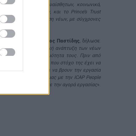
νεών όσο και των ευαίσθητων, κοινωνικά,
Ελλήνων Προσκόπων, και το Prince’s Trust
ν αξιοκρατική τοποθέτηση νέων, με σύγχρονες
ν Προσκόπων, Γιώργος Παστίδης
, δήλωσε:
τιάσει στην προσωπική ανάπτυξη των νέων
 για την απασχολησιμότητα τους. Πριν από
e’s Trust International που στόχο της έχει να
τε να αναζητήσουν και να βρουν την εργασία
ας. Η δε συνεργασία μας με την ICAP People
τους εκπαιδευόμενους με την αγορά εργασίας
».