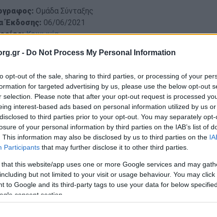
ογραφος:
Ομάδα Σύνταξης
α Έκδοσης:
06/06/2021
ορίες:
Κοινωνία
rg.gr -
Do Not Process My Personal Information
μα Ελλήνων Προσκόπων σκεπτόμενο τα υψηλά ποσοστά ά
η, συνεργάζεται με το
Prince’s Trust International
αλλά και
to opt-out of the sale, sharing to third parties, or processing of your per
ατοποίηση προγραμμάτων σχετικά με την εκπαίδευση και 
formation for targeted advertising by us, please use the below opt-out s
r selection. Please note that after your opt-out request is processed y
eing interest-based ads based on personal information utilized by us or
όγραμμα Απασχολησιμότητας του Prince’s Trust Intern
disclosed to third parties prior to your opt-out. You may separately opt-
λο «
Train the Trainer
», ολοκλήρωσε τον πρώτο του πυλώνα
losure of your personal information by third parties on the IAB’s list of
. This information may also be disclosed by us to third parties on the
IA
όπους, ώστε οι ίδιοι να παραδώσουν το πρόγραμμα σε 
Participants
that may further disclose it to other third parties.
ύσουν την αυτοπεποίθησή τους και τις δεξιότητές τους όταν
τεύξεις. Η εκπαίδευση των εκπαιδευτών πραγματοποιήθη
 that this website/app uses one or more Google services and may gath
ικές ενότητες όπως: Ψυχική Ανθεκτικότητα, Γνωρίζοντας τ
including but not limited to your visit or usage behaviour. You may click 
ίας, Μέσα Κοινωνικής Δικτύωσης, Σύνταξη βιογραφικού, Αί
 to Google and its third-party tags to use your data for below specifi
ogle consent section.
τητες συνέντευξης. Με διάρκεια σχεδόν ενός μήνα, η εκπαίδ
αιδευτές ώστε να εκπαιδεύσουν με τη σειρά τους άλλους Προ