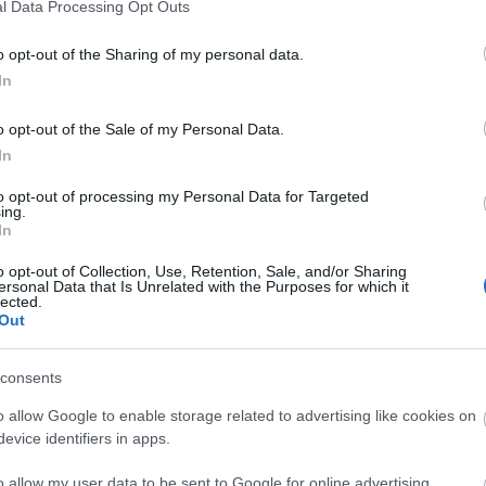
έροντας στους νέους βασικές γνώσεις και δεξιότητες καθώ
l Data Processing Opt Outs
 εκπαιδευτεί 30 νέες και νέοι από ολόκληρη την Ελλάδα 
o opt-out of the Sharing of my personal data.
μαϊκή χρονιά, με ακόμη 30 άτομα που θα δηλώσουν συμμετοχ
In
μέχρι σήμερα δραστηριοποιηθεί το PTI, το 72% των συμμετε
σέφεραν σημαντικά, στην εύρεση εργασίας.
o opt-out of the Sale of my Personal Data.
In
ληλα, το Σώμα Ελλήνων Προσκόπων, προχώρησε σε στρ
ions
, έναν από τους μεγαλύτερους οργανισμούς Executive Se
to opt-out of processing my Personal Data for Targeted
ing.
λαίσιο αυτό, όταν ένας συμμετέχων ολοκληρώνει το Πρόγρ
In
ational, θα έχει άμεσα job interview με στέλεχος τoυ ομίλου ετ
o opt-out of Collection, Use, Retention, Sale, and/or Sharing
ersonal Data that Is Unrelated with the Purposes for which it
 Newman, Head of Delivery for Europe, Middle East & Nor
lected.
ε: «
Η δημιουργία νέων ευκαιριών για κατάρτιση στην Ελ
Out
ώς αυξανόμενο ζήτημα της ανεργίας των νέων στη χώρα
σότερο από ποτέ. Αυτή η συνεργασία με τους Προσκόπους 
consents
θυνση και είμαστε πολύ χαρούμενοι που συνεργαζόμαστε με 
o allow Google to enable storage related to advertising like cookies on
evice identifiers in apps.
 σειρά του ο
Γιώργος Χάρος, Εκτελεστικός Διευθυντής στ
People Solutions, με ηγετική θέση, μεταξύ των εταιρειώ
o allow my user data to be sent to Google for online advertising