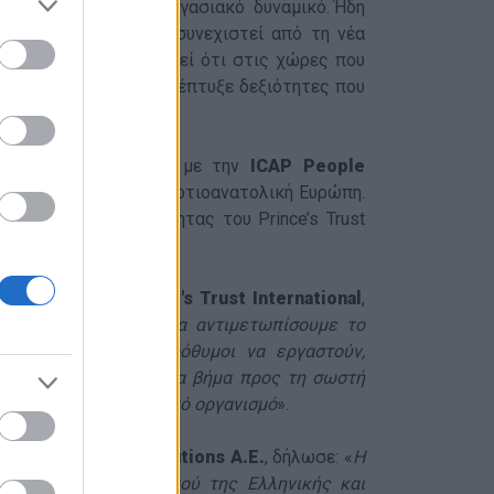
ς εντάσσονται στο εργασιακό δυναμικό. Ήδη
και το πρόγραμμα θα συνεχιστεί από τη νέα
ή. Αξίζει να σημειωθεί ότι στις χώρες που
χόντων δηλώνει ότι ανέπτυξε δεξιότητες που
ατηγική συνεργασία με την
ICAP People
arch & Selection στη Νοτιοανατολική Ευρώπη.
αμμα Απασχολησιμότητας του Prince’s Trust
αιρειών ICAP.
th Africa at Prince's Trust International
,
λάδα μας επιτρέπει να αντιμετωπίσουμε το
. Οι νέοι είναι πρόθυμοι να εργαστούν,
στην Ελλάδα είναι ένα βήμα προς τη σωστή
έναν τέτοιο φανταστικό οργανισμό
».
ην ICAP People Solutions Α.Ε.
, δήλωσε: «
H
ν Ανθρώπινου Δυναμικού της Ελληνικής και