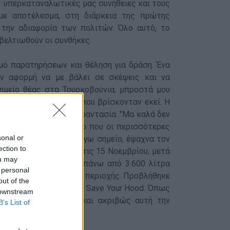
ις υπερκαταναλωτικές μας συνήθειες και τους
 με αποτέλεσμα, στη διάρκεια της πρώτης
 την αδιαφορία των πολιτών. Όλο αυτό, το
 βελτιωθούν οι συνθήκες.
μό παρατηρήσεων και θέληση για δράση. Ένα
ην αφορμή να με βάλει σε σκέψεις και να
ημείο θέας στα Τουρκοβούνια, μπροστά μου
υς άλλων σκουπιδιών που βρίσκονταν εκεί. Η
, ήταν πέρα από κάθε φαντασία. "Μα καλά δεν
προσωπικά με τον τρόπο που οι περισσότερες
sonal or
να καθαρίσω το εν λόγω σημείο, έψαχνα τον
ection to
ρκετούς μήνες μετά, στις 15 Νοεμβρίου, μετά
ou may
, 7 άτομα καθάρισαν πάνω από 3.600 λίτρα
 personal
ικού προβλήματος της περιοχής. Προβλήθηκε
out of the
ου κόσμου, γέννησε το Save Your Hood. Όπως
 downstream
ττω είναι τεράστια και ακριβώς αυτή την
B’s List of