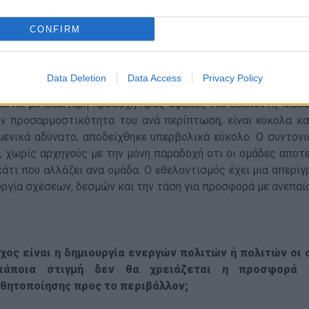
ave your Hood» λειτουργεί με εθελοντές χωρίς κάπο
CONFIRM
ο είναι να φέρεις κοντά σε έναν κοινό σκοπό μία ομ
μεταξύ τους;
Data Deletion
Data Access
Privacy Policy
υμφωνώ ότι δεν έχει κάποιον οργανωμένο τρόπο λειτουργί
αστεί με ιδιαίτερη προσοχή προς όφελος του εθελοντή. Μέσ
ην προσαρμοστικότητα του ανά περίπτωση, είναι εύκολα κατ
μενικά αδύνατο, αποδείχθηκε υπερβολικά εύκολο. Ο συντονισ
, χωρίς αρχηγούς με την μόνη παραδοχή οτι οι ομάδες αποτ
 κάτι που αλλάζει ανα ομάδα. Ο εθελοντισμός έχει μια απερίγ
υργία σχέσεων, δεσμών και την τάση για προσφορά με ανεπαί
χος είναι η δημιουργία ενεργών πολιτών ή πολιτών οι 
κάποια στιγμή δεν θα χρειάζεται η προσφορά 
θητοποίησης προς το περιβάλλον;