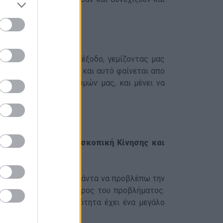
αφέστατα ευχάριστη διέξοδο, γεμίζοντας μας
το είδε ως ένα απλό 6 και αυτό φαίνεται απο
ε εκτός των περιορισμών μας, και μένει να
ρδίσει από την Προσκοπική Κίνησης και
και κάτι που με κάνει πάντα να προβλέπω την
ου και ας αποτελεί μέρος του προβλήματος.
πισμού και με βεβαιότητα έχει ένα μεγάλο