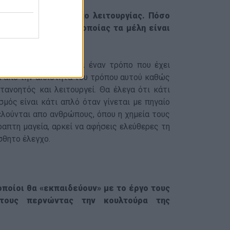
ιο οργανωμένο τρόπο λειτουργίας. Πόσο
άδα ανθρώπων, της οποίας τα μέλη είναι
ας. Ίσα ίσα που έχει έναν τρόπο που έχει
α από την απλότητα του τρόπου αυτού καθώς
ανοητός και λειτουργεί. Θα έλεγα ότι κάτι
μός είναι κάτι απλό όταν γίνεται με πηγαίο
ελούνται απο ανθρώπους, όπου η χημεία τους
ραπτη μαγεία, αρκεί να αφήσεις ελεύθερες τη
σθητο έλεγχο.
οποίοι θα «εκπαιδεύουν» με το έργο τους
τους περνώντας την κουλτούρα της