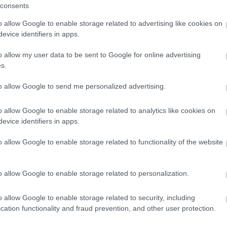
consents
λκύουν τους εθελοντές μας.
o allow Google to enable storage related to advertising like cookies on
evice identifiers in apps.
μος το είδε ως το «6αράκι» του ή ως κάτι μεγαλύτερο;
o allow my user data to be sent to Google for online advertising
ρα, μέσα στην καραντίνα, οι δράσεις μας αποτέλεσαν μια σ
s.
εια και θετική προδιάθεση. Όμως, ένα μεγάλο μέρος μας δεν 
νεργοποίηση μας, όταν χαλαρώνουν τα μέτρα. Τώρα, είμαστ
to allow Google to send me personalized advertising.
 και στην πράξη το ποσοστό των ενεργών μας εθελοντών.
o allow Google to enable storage related to analytics like cookies on
evice identifiers in apps.
o allow Google to enable storage related to functionality of the website
 υπάρξει Πρόσκοπος. Υπάρχουν στοιχεία που έχεις κε
ταλλεύτηκες» για να υλοποιήσεις την ιδέα σου;
o allow Google to enable storage related to personalization.
Ο ΕΤΟΙΜΟΣ είναι κάτι που με συντροφεύει σε όλη μου τη ζωή 
ξη των πραγμάτων, όπως και η αγάπη μου για τον πλησίον μ
o allow Google to enable storage related to security, including
 ότι οι βασικότερες μου αρχές συγκλίνουν με του προσκο
cation functionality and fraud prevention, and other user protection.
 της εξέλιξης μου.