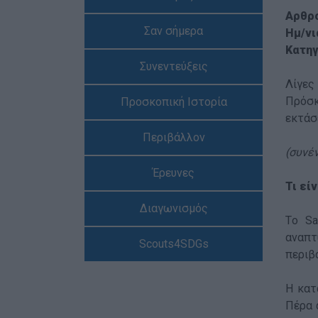
Αρθρ
Σαν σήμερα
Ημ/νι
Κατηγ
Συνεντεύξεις
Λίγες
Πρόσκ
Προσκοπική Ιστορία
εκτάσ
Περιβάλλον
(συνέ
Έρευνες
Τι εί
Διαγωνισμός
Tο Sa
αναπτ
Scouts4SDGs
περιβ
Η κατ
Πέρα 