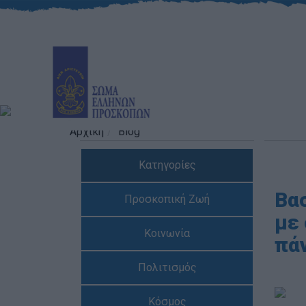
Αρχική
Blog
Κατηγορίες
Βα
Προσκοπική Ζωή
με 
Κοινωνία
πά
Πολιτισμός
Κόσμος