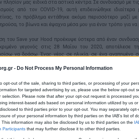
ον πλησίον μας ειδικά στα αστικά κέντρα. Σε συνδυασμό με τ
ισμούς από τον COVID-19, αυτή επιδεινώθηκε ιδιαίτερα
τίνας, το πρόβλημα εντάθηκε ακόμα περισσότερο μαζί με
ηρούσα, το βίωνα και έψαχνα μέσα μου για έναν τρόπο για να
ση του Save your Hood προέκυψε ύστερα από έναν συνδυασ
κριμένο γεγονός στις 28 Μαΐου του 2020, αποτέλεσε τ
σίσω να δράσω. Ένας νέος σε ηλικία, σε ένα αγαπημένο σ
ε επιδεικτικά ένα ποτήρι καφέ στον γκρεμό, παρέα με τόνο
rg.gr -
Do Not Process My Personal Information
ησή του, όταν ρωτήθηκε για ποιο λόγο έκανε αυτή την κίνηση
ις τι γίνεται; Το δικό μου σε πείραξε;". Όντας αντίθετος 
to opt-out of the sale, sharing to third parties, or processing of your per
ώσεις πραγματοποιούν cleanups, ενώ ήμουν αποφασισμένος 
formation for targeted advertising by us, please use the below opt-out s
 τρόπο, ώστε να μην γίνει μάταια η προσπάθεια μου. Έτσι, α
r selection. Please note that after your opt-out request is processed y
ια έκκληση σε φίλους και γνωστούς στα κοινωνικά δίκτυα
eing interest-based ads based on personal information utilized by us or
ιδιών, αντιμετωπίζοντας μόνο ένα μικρό ποσοστό του συνολ
disclosed to third parties prior to your opt-out. You may separately opt-
οτέλεσμά μας στα κοινωνικά μας δίκτυα και η ανταπόκριση τ
losure of your personal information by third parties on the IAB’s list of
η και στον εαυτό μου, η απόσταση μεταξύ θέλω και πρά
. This information may also be disclosed by us to third parties on the
IA
αση ελαττώνει το Save your Hood.
Participants
that may further disclose it to other third parties.