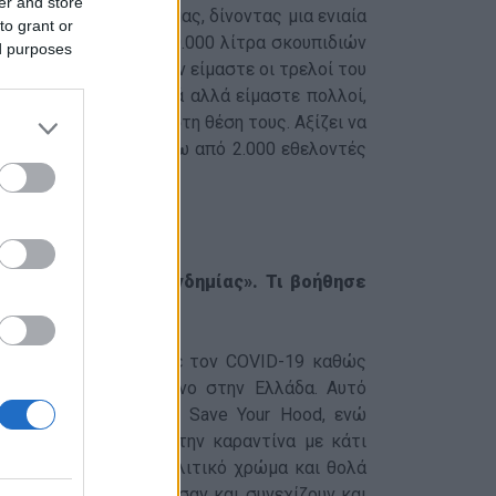
er and store
ς τις πρωτοβουλίες μας, δίνοντας μια ενιαία
to grant or
 2.000 δράσεις, 5.000.000 λίτρα σκουπιδιών
ed purposes
 δεν είμαστε μόνοι. Δεν είμαστε οι τρελοί του
ους κοιτούν επικριτικά αλλά είμαστε πολλοί,
άζοντας τα σκουπίδια στη θέση τους. Αξίζει να
και στην Κύπρο με πάνω από 2.000 εθελοντές
κε με τη «μορφή πανδημίας». Τι βοήθησε
να συγκριθεί αρκετά με τον COVID-19 καθώς
ες μας, και αυτό μόνο στην Ελλάδα. Αυτό
α που λειτουργει το Save Your Hood, ενώ
με να ασχοληθούμε στην καραντίνα με κάτι
υμη διάθεση, χωρίς πολιτικό χρώμα και θολά
ιστικά που προσέλκυσαν και συνεχίζουν και