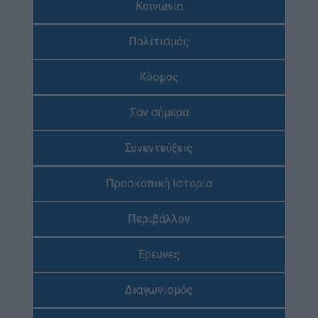
Κοινωνία
Απολογισμός Έργου
Πολιτισμός
Τι κάνουμε
Η Προσκοπική Μέθοδος
Κόσμος
Προσκοπικό Πρόγραμμα
Σαν σήμερα
Μάθηση στην Πράξη
Στόχοι Βιώσιμης Ανάπτυξης
Συνεντεύξεις
Earth Tribe
Προσκοπική Ιστορία
Ομάδα Διάσωσης Άγριας Ζωής
#HeForShe
Περιβάλλον
Πώς να συμμετέχετε
Έρευνες
Βρείτε μας
Νέα & Blog
Διαγωνισμός
Νέα