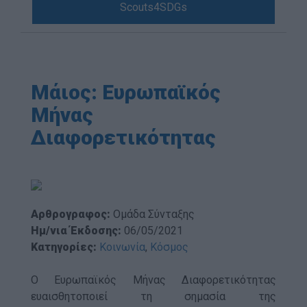
Scouts4SDGs
Blog
Ευκαιρίες Καριέρας
Επικοινωνία
Media Center
Μάιος: Ευρωπαϊκός
Δελτία Τύπου
Μήνας
Φωτογραφικό Υλικό
Διαφορετικότητας
Λογότυπα
Αρθρογραφος:
Ομάδα Σύνταξης
Ημ/νια Έκδοσης:
06/05/2021
Κατηγορίες:
Κοινωνία
,
Κόσμος
Ο Ευρωπαϊκός Μήνας Διαφορετικότητας
ευαισθητοποιεί τη σημασία της