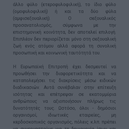
άλλο φύλο (ετεροφυλοφιλική), το ίδιο φύλο
(ομοφυλοφιλική) ή και τα δύο φύλα
(αμφισεξουαλική). Ο σεξουαλικός
προσανατολισμός, σύμφωνα με την
επιστημονική κοινότητα, δεν αποτελεί επιλογή.
Επιπλέον δεν περιορίζεται μόνο στη σεξουαλική
ζωή ενός ατόμου αλλά αφορά τη συνολική
προσωπική και κοινωνική ταυτότητά του.
Η Ευρωπαϊκή Επιτροπή έχει δεσμευτεί να
προωθήσει την διαφορετικότητα και να
καταπολεμήσει τις διακρίσεις μέσω ειδικών
διαδικασιών. Αυτά συνέβαλαν στην επίτευξη
ισότητας και επέτρεψαν σε εκατομμύρια
ανθρώπους να αξιοποιήσουν πλήρως τις
δυνατότητές τους. Ωστόσο, όλοι - δημόσιοι
οργανισμοί, ιδιωτικές εταιρείες, μη
κερδοσκοπικός οργανισμός, πόλεις κ.λπ. πρέπει
να συνεργαστούμε για τη δημιουργία ίσων και