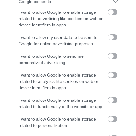
Google consents
οποίας δεν είναι αντικειμενική και λογική. Η
I want to allow Google to enable storage
διαφορετική μεταχείριση δεν δικαιολογείται
related to advertising like cookies on web or
αντικειμενικά και λογικά, εφόσον ο
device identifiers in apps.
επιδιωκόμενος στόχος δεν είναι θεμιτός ή δεν
υφίσταται λογική σχέση αναλογικότητας μεταξύ
I want to allow my user data to be sent to
των εφαρμοζόμενων μέσων και του
Google for online advertising purposes.
επιδιωκόμενου στόχου.
I want to allow Google to send me
personalized advertising.
ΑΝΑΠΗΡΙΑ / ΧΡΟΝΙΑ ΠΑΘΗΣΗ
Τα άτομα με αναπηρίες (ΑμεΑ) περιλαμβάνουν
I want to allow Google to enable storage
εκείνα που αντιμετωπίζουν περιορισμούς σε
related to analytics like cookies on web or
βασικές λειτουργίες της ανθρώπινης
device identifiers in apps.
δραστηριότητας, όπως στην όραση, ακοή ή
I want to allow Google to enable storage
κίνηση, νόηση, επικοινωνία και συμπεριφορά,
related to functionality of the website or app.
οφειλόμενους σε σωματική κατάσταση ή ψυχική
πάθηση. Τα άτομα με αναπηρία έχουν δικαίωμα να
I want to allow Google to enable storage
απολαμβάνουν μέτρα που εξασφαλίζουν την
related to personalization.
αυτονομία, την επαγγελματική ένταξη και τη