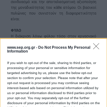
συνδυασμό και την αποτελεσματική αξιοποίηση
της μοναδικότητας του κάθε ατόμου. Οι βασικοί
πυλώνες που συνιστούν τη διαφορετικότητα
είναι:
ΦΥΛΟ
Η διάκριση λόγω φύλου τόσο στον εργασιακό
χώρο όσο και στα ανώτερα κλιμάκια των
www.sep.org.gr -
Do Not Process My Personal
επιχειρήσεων αποτελεί ακόμα και σήμερα
Information
βασικό ζήτημα για τις γυναίκες ανά τον κόσμο
ανεξαρτήτως ηλικίας ή κοινωνικού υποβάθρου.
If you wish to opt-out of the sale, sharing to third parties, or
Αποτελεί δε, μία από τις κυριότερες μορφές
processing of your personal or sensitive information for
αδικίας και τροχοπέδη στην ανάπτυξη της
targeted advertising by us, please use the below opt-out
κοινωνίας αλλά και της αγοράς εργασίας
section to confirm your selection. Please note that after your
γενικότερα. Άλλωστε, ο σεβασμός και η αποφυγή
opt-out request is processed you may continue seeing
του διαχωρισμού των φύλων αποτελεί και
interest-based ads based on personal information utilized by
us or personal information disclosed to third parties prior to
δείγμα σεβασμού για την κοινωνία γενικότερα.
your opt-out. You may separately opt-out of the further
disclosure of your personal information by third parties on the
ΗΛΙΚΙΑ