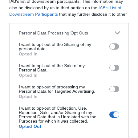
IAB’s list of downstream participants. This information may
Η ηλικία ως λόγος διάκρισης διαφέρει
also be disclosed by us to third parties on the
IAB’s List of
σημαντικά από τους υπόλοιπους λόγους, λόγω
Downstream Participants
that may further disclose it to other
της συνεχώς μεταβαλλόμενης φύσης της. Τις
third parties.
περισσότερες φορές, η λιγότερο ευνοϊκή
Please note that this website/app uses one or more Google
Personal Data Processing Opt Outs
μεταχείριση ενός ατόμου λόγω της ηλικίας του
services and may gather and store information including but
προκύπτει από στερεότυπα, προκαταλήψεις και
not limited to your visit or usage behaviour. You may click to
I want to opt-out of the Sharing of my
personal data.
παγιωμένες αντιλήψεις σε σχέση με τη
grant or deny consent to Google and its third-party tags to
Opted In
συγκεκριμένη ομάδα. Για παράδειγμα, για τα
use your data for below specified purposes in below Google
άτομα νεαρής ηλικίας επικρατεί το στερεότυπο
consent section.
I want to opt-out of the Sale of my
Personal Data.
ότι δεν είναι αρκετά ώριμα, ενώ για τα άτομα
Opted In
μεγάλης ηλικίας επικρατεί το στερεότυπο ότι
δεν είναι αρκετά ανοικτόμυαλα και ότι δεν έχουν
I want to opt-out of processing my
Personal Data for Targeted Advertising.
κίνητρο για βελτίωση.
Opted In
ΦΥΛΗ / ΧΡΩΜΑ
I want to opt-out of Collection, Use,
Retention, Sale, and/or Sharing of my
Με τον όρο «άμεση φυλετική διάκριση» νοείται
Personal Data that Is Unrelated with the
Purposes for which it was collected.
οποιαδήποτε διαφορετική μεταχείριση
Opted Out
βασίζεται σε λόγους όπως η φυλή, το χρώμα, η
γλώσσα, η ιθαγένεια και η δικαιολόγηση της