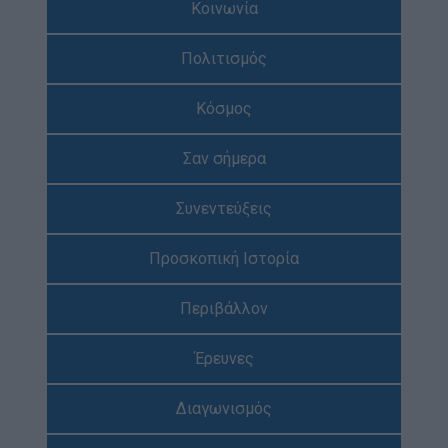
Κοινωνία
Απολογισμός Έργου
Πολιτισμός
Τι κάνουμε
Η Προσκοπική Μέθοδος
Κόσμος
Προσκοπικό Πρόγραμμα
Σαν σήμερα
Μάθηση στην Πράξη
Στόχοι Βιώσιμης Ανάπτυξης
Συνεντεύξεις
Earth Tribe
Προσκοπική Ιστορία
Ομάδα Διάσωσης Άγριας Ζωής
#HeForShe
Περιβάλλον
Πώς να συμμετέχετε
Έρευνες
Βρείτε μας
Νέα & Blog
Διαγωνισμός
Νέα