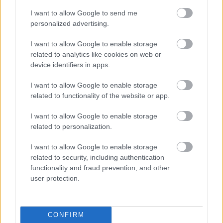
ωστόσο, εμφάνιζε σημάδια
I want to allow Google to send me
αποπροσανατολισμού, ζαλάδας και ήταν
personalized advertising.
ανήμπορο να πετάξει. Κατόπιν τηλεφωνικής
επικοινωνίας με την ΑΝΙΜΑ, το θαλασσοπούλι
I want to allow Google to enable storage
related to analytics like cookies on web or
στάλθηκε στην Αθήνα προκειμένου να του
device identifiers in apps.
παρασχεθεί η κατάλληλη ιατρική περίθαλψη.
I want to allow Google to enable storage
related to functionality of the website or app.
H
βραβευμένη,
εθελοντική και πρωτοποριακή
I want to allow Google to enable storage
related to personalization.
πρωτοβουλία των Ελλήνων Προσκόπων, με
τίτλο: «
Προσκοπική Ομάδα Διάσωσης Άγριας
I want to allow Google to enable storage
Ζωής
» αποτελείται από 270 Ενήλικα Στελέχη
related to security, including authentication
των Προσκόπων (νέες και νέοι εθελοντές της
functionality and fraud prevention, and other
Προσκοπικής Κίνησης), τα οποία βρίσκονται σε
user protection.
100 σημεία της χώρας. Οι διασώστες έχοντας
λάβει την κατάλληλη εκπαίδευση από
εξειδικευμένους συνεργάτες και έχοντας
CONFIRM