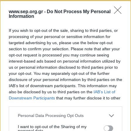
Scouts4SDGs
Blog
www.sep.org.gr -
Do Not Process My Personal
Ευκαιρίες Καριέρας
Information
Επικοινωνία
If you wish to opt-out of the sale, sharing to third parties, or
Media Center
processing of your personal or sensitive information for
Μέσα σε δύο ημέρες, οι
targeted advertising by us, please use the below opt-out
Δελτία Τύπου
Πρόσκοποι διασώζουν
section to confirm your selection. Please note that after your
opt-out request is processed you may continue seeing
Φωτογραφικό Υλικό
δύο ζώα της πανίδας μας
interest-based ads based on personal information utilized by
Λογότυπα
us or personal information disclosed to third parties prior to
your opt-out. You may separately opt-out of the further
disclosure of your personal information by third parties on the
IAB’s list of downstream participants. This information may
Αρθρογραφος:
Ομάδα Σύνταξης
also be disclosed by us to third parties on the
IAB’s List of
Downstream Participants
that may further disclose it to other
Ημ/νια Έκδοσης:
07/04/2021
third parties.
Κατηγορίες:
Κοινωνία
,
Περιβάλλον
Please note that this website/app uses one or more Google
Personal Data Processing Opt Outs
Την εβδομάδα που μας πέρασε - πιο
services and may gather and store information including but
συγκεκριμένα στις 3 και 4 Απριλίου - οι
not limited to your visit or usage behaviour. You may click to
I want to opt-out of the Sharing of my
personal data.