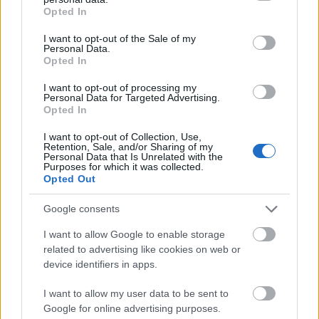
grant or deny consent to Google and its third-party tags to
εκπαιδευμένοι διασώστες της
Προσκοπικής
Opted In
use your data for below specified purposes in below Google
Ομάδας Διάσωσης Άγριας Ζωής
, διέσωσαν δύο
consent section.
I want to opt-out of the Sale of my
ζώα της πανίδας μας σε
Μήθυμνα
και
Πήλιο
.
Personal Data.
Opted In
Αναλυτικότερα, στην παραλία του Κάλαμου στο
I want to opt-out of processing my
Νότιο Πήλιο οι διασώστες της ΠΟΔΑΖ (από το
Personal Data for Targeted Advertising.
Σύστημα των Παλαιών Προσκόπου Νέας Ιωνίας
Opted In
Βόλου) διέσωσαν έναν τραυματισμένο γλάρο, ο
I want to opt-out of Collection, Use,
οποίος είχε σπασμένη φτερούγα. Αφού
Retention, Sale, and/or Sharing of my
Personal Data that Is Unrelated with the
διανυκτέρευσε, κατά την υπόδειξη των ειδικών,
Purposes for which it was collected.
την επομένη στάλθηκε στην Θεσσαλονίκη όπου
Opted Out
τον παρέλαβε η “Δράση για την Άγρια Ζωή”.
Google consents
I want to allow Google to enable storage
related to advertising like cookies on web or
Μία ημέρα μετά ήταν η σειρά των διασωστών
device identifiers in apps.
της Μήθυμνας στη Μυτιλήνη, οι οποίοι διέσωσαν
I want to allow my user data to be sent to
έναν ασημόγλαρο. Το πτηνό δεν έφερε κάποιο
Google for online advertising purposes.
τραύμα ή κάποιο ίχνος σπασμένου οστού,