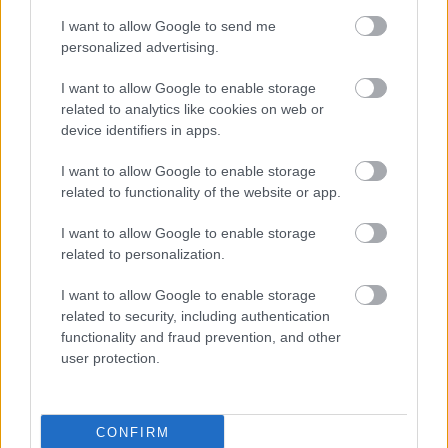
τεχνητής νοημοσύνης για κινητές συσκευές που
I want to allow Google to send me
στοχεύει στη βελτίωση των ευκαιριών πρώιμης
personalized advertising.
εκπαίδευσης για παιδιά με αναπηρίες.
Yurii Romashko (Ουκρανία):
Ένας 28χρονος
I want to allow Google to enable storage
υποστηρικτής της διαφάνειας που ίδρυσε το
related to analytics like cookies on web or
think tank «Institute of Analysis and Advocacy» και
device identifiers in apps.
δίνει τη δυνατότητα στην κοινότητά του να
I want to allow Google to enable storage
λαμβάνει πιο ενημερωμένες αποφάσεις στην
related to functionality of the website or app.
καθημερινότητα, βασισμένες σε δεδομένα.
I want to allow Google to enable storage
Κατά τη διάρκεια του επόμενου έτους, η είσοδος
related to personalization.
αυτών των νέων ανθρώπων στην ομάδα
I want to allow Google to enable storage
Generation17 θα ενισχύσει την πρωτοβουλία και
related to security, including authentication
θα διευρύνει την παγκόσμια απήχησή της, καθώς
functionality and fraud prevention, and other
θα αναδεικνύουν κρίσιμα ζητήματα των
user protection.
Παγκοσμίων Στόχων, που παραμένουν
ανεπίλυτα.
CONFIRM
«
Η πανδημία COVID-19 έχει αυξήσει τις