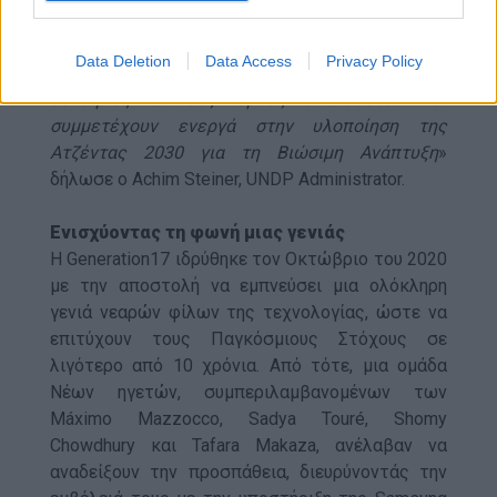
διαφορές μεταξύ των γενεών σε όλο τον κόσμο
και, τώρα περισσότερο από ποτέ, είναι
Data Deletion
Data Access
Privacy Policy
σημαντικό οι νεότερες γενιές να έχουν τις
ευκαιρίες και τους πόρους να ακουστούν και
συμμετέχουν ενεργά στην υλοποίηση της
Ατζέντας 2030 για τη Βιώσιμη Ανάπτυξη
»
δήλωσε ο Achim Steiner, UNDP Administrator.
Ενισχύοντας τη φωνή μιας γενιάς
Η Generation17 ιδρύθηκε τον Οκτώβριο του 2020
με την αποστολή να εμπνεύσει μια ολόκληρη
γενιά νεαρών φίλων της τεχνολογίας, ώστε να
επιτύχουν τους Παγκόσμιους Στόχους σε
λιγότερο από 10 χρόνια. Από τότε, μια ομάδα
Νέων ηγετών, συμπεριλαμβανομένων των
Máximo Mazzocco, Sadya Touré, Shomy
Chowdhury και Tafara Makaza, ανέλαβαν να
αναδείξουν την προσπάθεια, διευρύνοντάς την