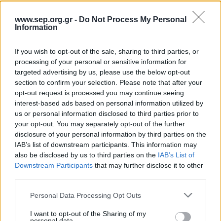
Generation17
, την ομάδα εμπνευσμένων ηγετών,
www.sep.org.gr -
Do Not Process My Personal
ηλικίας 23 έως 30 ετών, που καινοτομούν για
Information
την ανθρωπότητα και μάχονται για την
κινητοποίηση παγκόσμιων κοινοτήτων.
If you wish to opt-out of the sale, sharing to third parties, or
Πρόκειται για μία πρωτοβουλία που εντάσσεται
processing of your personal or sensitive information for
στο πλαίσιο σχεδίου δράσης από κοινού με το
targeted advertising by us, please use the below opt-out
Πρόγραμμα των Ηνωμένων Εθνών για την
section to confirm your selection. Please note that after your
Ανάπτυξη (UNDP). Στόχος είναι η επιτάχυνση
opt-out request is processed you may continue seeing
των 17 Παγκόσμιων Στόχων, γνωστοί και ως
interest-based ads based on personal information utilized by
us or personal information disclosed to third parties prior to
Στόχοι Βιώσιμης Ανάπτυξης, που αποτελούν ένα
your opt-out. You may separately opt-out of the further
κάλεσμα σε δράση για τη διασφάλιση της
disclosure of your personal information by third parties on the
ειρήνης και της ευημερίας για τους ανθρώπους
IAB’s list of downstream participants. This information may
και τον πλανήτη έως το 2030.
also be disclosed by us to third parties on the
IAB’s List of
Downstream Participants
that may further disclose it to other
Η νέα ομάδα των Νέων Ηγετών της Generation17
third parties.
αποτελείται από τέσσερις οραματιστές που
Please note that this website/app uses one or more Google
Personal Data Processing Opt Outs
αγωνίζονται για θέματα ανισότητας και
services and may gather and store information including but
καταπάτησης των ανθρωπίνων δικαιωμάτων,
not limited to your visit or usage behaviour. You may click to
I want to opt-out of the Sharing of my
personal data.