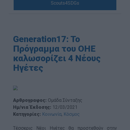
Scouts4SDGs
Blog
Ευκαιρίες Καριέρας
Επικοινωνία
Media Center
Generation17: To
Δελτία Τύπου
Πρόγραμμα του ΟΗΕ
Φωτογραφικό Υλικό
καλωσορίζει 4 Νέους
Λογότυπα
Ηγέτες
Αρθρογραφος:
Ομάδα Σύνταξης
Ημ/νια Έκδοσης:
12/03/2021
Κατηγορίες:
Κοινωνία
,
Κόσμος
Τέσσερις Νέοι Ηγέτες θα προστεθούν στην