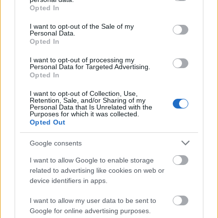
εκπαιδεύοντας τη γενιά τους σχετικά με τους
grant or deny consent to Google and its third-party tags to
Opted In
Παγκόσμιους Στόχους σε όλη τη Λατινική
use your data for below specified purposes in below Google
consent section.
Αμερική, τη Μέση Ανατολή, την Ασία και την
I want to opt-out of the Sale of my
Personal Data.
Ανατολική Ευρώπη:
Opted In
Daniel Calarco (Βραζιλία):
Ένας 23χρονος
I want to opt-out of processing my
Personal Data for Targeted Advertising.
ακτιβιστής για τα ανθρώπινα δικαιώματα που
Opted In
ίδρυσε το International Youth Watch για να
I want to opt-out of Collection, Use,
δημιουργήσει καλύτερες ευκαιρίες για νέους από
Retention, Sale, and/or Sharing of my
περιθωριοποιημένες κοινότητες.
Personal Data that Is Unrelated with the
Purposes for which it was collected.
Nadine Khaouli (Λίβανο):
Μια 25χρονη
Opted Out
ακτιβίστρια που ηγείται των προσπαθειών
ανακούφισης από τις καταστροφές στο Λίβανο,
Google consents
σε συνέχεια της έκρηξης στο Λιμάνι της Βηρυτού
I want to allow Google to enable storage
το 2020 και της πανδημίας COVID-19, μέσω της
related to advertising like cookies on web or
οργάνωσής της Kafe be Kafak.
device identifiers in apps.
Yejin Choi (Νότια Κορέα):
Μια 26χρονη
γνωστική θεραπεύτρια που έγινε Διευθύνουσα
I want to allow my user data to be sent to
Σύμβουλος και ίδρυσε το DoBrain, μια εφαρμογή
Google for online advertising purposes.