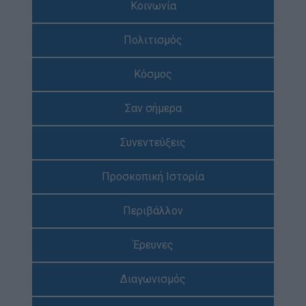
Κοινωνία
Απολογισμός Έργου
Πολιτισμός
Τι κάνουμε
Η Προσκοπική Μέθοδος
Κόσμος
Προσκοπικό Πρόγραμμα
Σαν σήμερα
Μάθηση στην Πράξη
Στόχοι Βιώσιμης Ανάπτυξης
Συνεντεύξεις
Earth Tribe
Προσκοπική Ιστορία
Ομάδα Διάσωσης Άγριας Ζωής
#HeForShe
Περιβάλλον
Πώς να συμμετέχετε
Έρευνες
Βρείτε μας
Νέα & Blog
Διαγωνισμός
Νέα