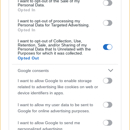
I want to opt-out of the Sale of my
Προσκοποι (Ανιχνευτές) του 1ου Συστήματος
Personal Data.
Opted In
Προσκόπων Χίου, στην ημερήσια εκδρομή τους
στη βόρεια Χίο, περπάτησαν στο μονοπάτι από
I want to opt-out of processing my
Personal Data for Targeted Advertising.
τα Ρετσινάδικα προς Σιδηρούντα. Στη διαδρομή
Opted In
στο δάσος πριν την κατάβαση της πλαγιάς,
βρήκαν κομμάτια από κατεστραμμένες
I want to opt-out of Collection, Use,
Retention, Sale, and/or Sharing of my
πυροσβεστικές μάνικες που έχουν μείνει στην
Personal Data that Is Unrelated with the
Purposes for which it was collected.
περιοχή από τις φωτιές των περασμένων ετών.
Opted Out
Ευαισθητοποιημένοι σε περιβαλλοντικά θέματα,
δεν μπορούσαν να τις αφήσουν εκεί. Τις μάζεψαν,
Google consents
τις τύλιξαν και τις μετέφεραν μέχρι το τέλος
I want to allow Google to enable storage
της διαδρομής. Δυστυχώς δεν μπορούσαν να
related to advertising like cookies on web or
κάνουν το ίδιο για τα μπάζα που βρήκαν στον
device identifiers in apps.
παλιό δρόμο στα Ρετσινάδικα.
I want to allow my user data to be sent to
Η προσφορά στην κοινωνία και το περιβάλλον
Google for online advertising purposes.
είναι συνώνυμο της προσκοπικής ζωής! Μέσα
από το προσκοπικό παιχνίδι με απλές
I want to allow Google to send me
καθημερινές πράξεις, προσπαθούμε να
personalized advertising.