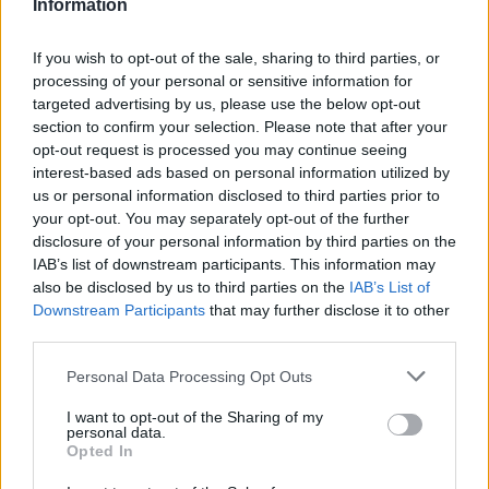
Information
Scouts4SDGs
Blog
If you wish to opt-out of the sale, sharing to third parties, or
Ευκαιρίες Καριέρας
processing of your personal or sensitive information for
Επικοινωνία
targeted advertising by us, please use the below opt-out
section to confirm your selection. Please note that after your
Media Center
Οι Πρόσκοποι Χίου
opt-out request is processed you may continue seeing
Δελτία Τύπου
interest-based ads based on personal information utilized by
μάζεψαν τις
us or personal information disclosed to third parties prior to
Φωτογραφικό Υλικό
κατεστραμμένες
your opt-out. You may separately opt-out of the further
disclosure of your personal information by third parties on the
Λογότυπα
μάνικες από το δάσος!
IAB’s list of downstream participants. This information may
also be disclosed by us to third parties on the
IAB’s List of
Downstream Participants
that may further disclose it to other
third parties.
Please note that this website/app uses one or more Google
Αρθρογραφος:
Μπουμπάρης Γιώργος
Personal Data Processing Opt Outs
services and may gather and store information including but
Ημ/νια Έκδοσης:
05/11/2020
not limited to your visit or usage behaviour. You may click to
I want to opt-out of the Sharing of my
Κατηγορίες:
Κοινωνία
,
Περιβάλλον
personal data.
grant or deny consent to Google and its third-party tags to
Opted In
use your data for below specified purposes in below Google
Την Κυριακή, 25 Οκτωβρίου 2020, έφηβοι
consent section.