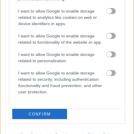
δημιουργήσουμε ενεργούς πολίτες για ένα
καλύτερο κόσμο.
I want to allow Google to enable storage
related to analytics like cookies on web or
Οι Πρόσκοποι, μέσω των προγραμμάτων, των
device identifiers in apps.
δράσεων και των διαχρονικών αξιών τους, για
περισσότερα από 110 χρόνια εφαρμόζουν
I want to allow Google to enable storage
έμπρακτα στους
17 στόχους βιώσιμης
related to functionality of the website or app.
ανάπτυξης του Ο.Η.Ε.
, συμβάλλοντας στη
I want to allow Google to enable storage
δημιουργία ενός καλύτερου κόσμου!
related to personalization.
Στόχος 15: Ζωή στη στεριά
I want to allow Google to enable storage
related to security, including authentication
functionality and fraud prevention, and other
user protection.
CONFIRM