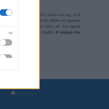
οντά.
ές δράσεις από το σπίτι αλλά και όχι, είτε
κή Προσκοπική Περιοχή θα ήθελε να ακούσει
τον Προσκοπισμό από το σπίτι. Αν σου άρεσε
υπήρξε η δυνατότητα να συμβεί.
Η γνώμη σου
ρώσεις:
ub.org/greek/