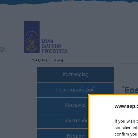
Αρχική
Blog
Κατηγορίες
Έρε
Προσκοπική Ζωή
Κοινωνία
www.sep.o
Πολιτισμός
If you wish 
Αρθρ
sensitive in
Ημ/νι
confirm you
Κόσμος