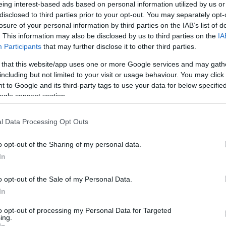
ορίες:
Έρευνες
eing interest-based ads based on personal information utilized by us or
disclosed to third parties prior to your opt-out. You may separately opt-
losure of your personal information by third parties on the IAB’s list of
θα συμφωνήσουμε ότι οι τελευταίοι μήνες θα αφήσουν στο 
. This information may also be disclosed by us to third parties on the
IA
ψίες, λίγο η αυθόρμητη απόσταση που κρατάμε με τους άλλο
Participants
that may further disclose it to other third parties.
ει. Ο Προσκοπισμός δεν θα μπορούσε να παραμείνει ίδιο
οπικές οργανώσεις σε όλη την Ευρώπη σκέφτηκαν εναλλ
 that this website/app uses one or more Google services and may gath
σουν να μεταφερθούν σε μια νέα πραγματικότητα.
including but not limited to your visit or usage behaviour. You may click 
 to Google and its third-party tags to use your data for below specifi
ogle consent section.
 περισσότερο και αλλού λιγότερο, πρόσκοποι σε όλη την Ε
 όπλο που διαθέτουν, την φαντασία και την δημιουργικότητ
l Data Processing Opt Outs
 αντικαταστάθηκε από το zoom και τους υπολογιστές. Τα ομ
άθε προσκόπου που πάλευε μπροστά σε μια κάμερα για να φτι
o opt-out of the Sharing of my personal data.
κό που επέλεξε για αυτό τον ψηφιακό διαγωνισμό μαγειρικής. 
In
ραφίες από το διαγωνισμό
#CampHomeChallenge
. Μαξιλά
ρατεύθηκαν για να φτιάξουνε εκατομμύρια πρόσκοποι την δική
o opt-out of the Sale of my Personal Data.
In
 ας μην ξεχάσουμε ότι για πρώτη φορά στην μισό αιώνα ιστορ
ree on the Internet) πραγματοποιήθηκε μια Ειδική εκδο
to opt-out of processing my Personal Data for Targeted
ing.
μμύρια προσκόπους σε όλο τον κόσμο που βρέθηκαν άξα
In