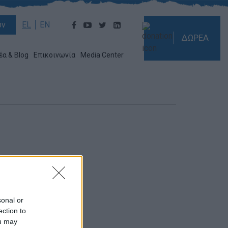
ών
EL
EN
ΔΩΡΕΑ
έα & Blog
Επικοινωνία
Media Center
sonal or
ection to
ou may