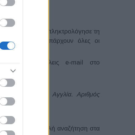
δίο "Αναζήτηση", πληκτρολόγησε τη
που θες! Εκεί υπάρχουν όλες οι
 πρέπει
να στείλεις
e-mail
στο
 το 1920 στην Αγγλία. Αριθμός
α τις βρεις με απλή αναζήτηση στα