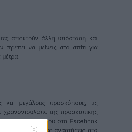
ητες αποκτούν άλλη υπόσταση και
ν πρέπει να μείνεις στο σπίτι για
 μέτρα.
ύς και μεγάλους προσκόπους, τις
στο χρονοντούλαπο της προσκοπικής
υ διαδικτυακού τόπου στο Facebook
β) με ταυτόχρονες αναρτήσεις στο