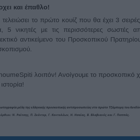
χει και έπαθλο!
 τελειώσει το πρώτο κουίζ που θα έχει 3 σειρ
, 5 νικητές με τις περισσότερες σωστές α
εκτικό αντικείμενο του Προσκοπικού Πρατηρίο
κοπισμού.
oumeSpiti λοιπόν! Ανοίγουμε το προσκοπικό χ
 ιστορία!
φωτογραφία μέλη της ελληνικής προσκοπικής αντιπροσωπείας στο πρώτο Τζάμπορη του Λονδίν
όρθιοι: Ν. Ραϊτσης, Π. Σκέντερ, Γ. Κοντολέων, Η. Ησαϊας, Β. Βλαβιανός και Γ. Παππάς.