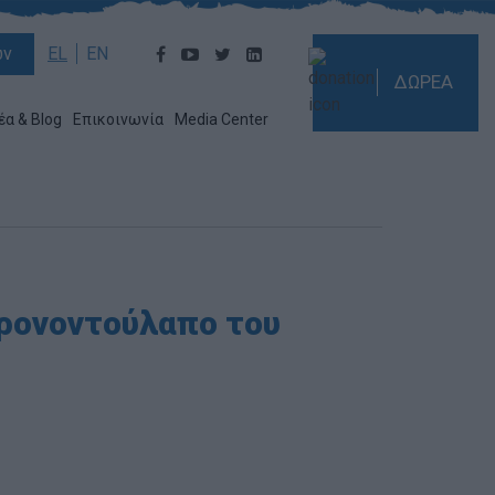
ών
EL
EN
ΔΩΡΕΑ
έα & Blog
Επικοινωνία
Media Center
χρονοντούλαπο του