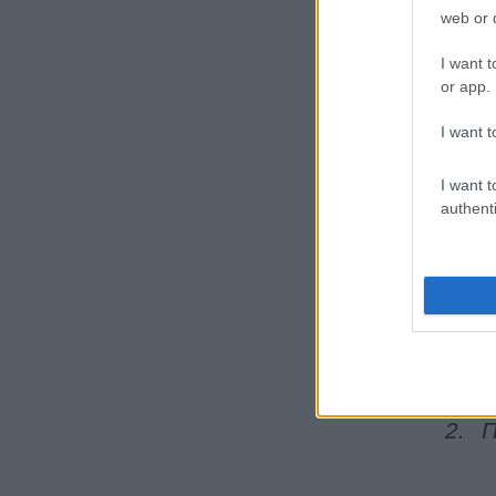
χιλι
web or d
I want t
or app.
Αν δ
παλι
I want t
Ιστο
I want t
authenti
Πρώτ
1.
Σ
αποσ
2.
Π