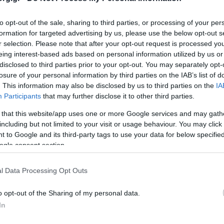
λόγιο του ΣΕΠ
www.sep.org.gr/blog
to opt-out of the sale, sharing to third parties, or processing of your per
formation for targeted advertising by us, please use the below opt-out s
r selection. Please note that after your opt-out request is processed y
ιαγωνισμός μας
eing interest-based ads based on personal information utilized by us or
disclosed to third parties prior to your opt-out. You may separately opt-
τρεις ημέρες θα δημοσιεύουμε εκεί ένα μικρό πρ
losure of your personal information by third parties on the IAB’s list of
. This information may also be disclosed by us to third parties on the
IA
ρώτο αφορά τα Προσκοπικά Τζάμπορη! Για να σ
Participants
that may further disclose it to other third parties.
ήσεις και αρκεί να στείλεις με μήνυμα κειμένου
 that this website/app uses one or more Google services and may gath
ive@sep.org.gr
.
Πρόσεχε όμως, όχι με σχόλιο κ
including but not limited to your visit or usage behaviour. You may click 
 to Google and its third-party tags to use your data for below specifi
αστείς και με άλλους την σωστή απάντηση!
ogle consent section.
αιχνίδι θα χρησιμοποιήσει τις φωτογραφίε
l Data Processing Opt Outs
ιακή
Εικονοθήκη
.
o opt-out of the Sharing of my personal data.
In
δή, τι πρέπει να κάνω;