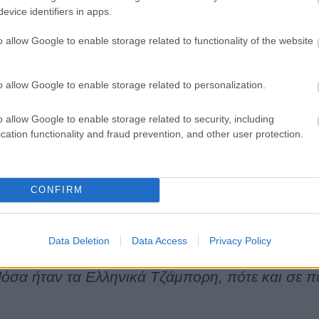
άδες έγγραφα που υπάρχουν στο
Ψηφιακό Αρχε
evice identifiers in apps.
o allow Google to enable storage related to functionality of the website
υσκολευτείς, σίγουρα μπορείς να ρωτήσεις 
ούς προσκόπους για να σε βοηθήσουν. Επίσης
o allow Google to enable storage related to personalization.
ρικό Αρχείο για να σε οδηγήσουμε πώς πρέπει ν
o allow Google to enable storage related to security, including
cation functionality and fraud prevention, and other user protection.
ο κουίζ!
CONFIRM
ε ποια και σε πόσα Παγκόσμια Τζάμπορη που 
Data Deletion
Data Access
Privacy Policy
τολή υπάρχει έστω και μία φωτογραφία στην 
όσα ήταν τα Ελληνικά Τζάμπορη, πότε και σε πο