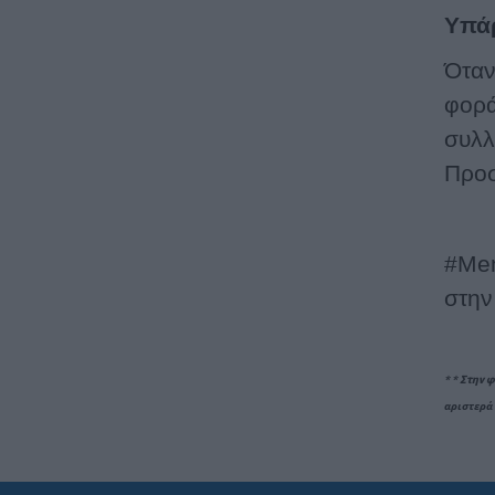
Υπάρ
Όταν
φορά
συλλ
Προσ
#Men
στην
*
* Στην 
αριστερά 