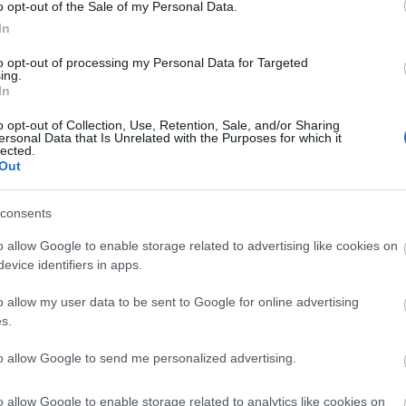
o opt-out of the Sale of my Personal Data.
In
ιάβασε τις ερωτήσεις.
to opt-out of processing my Personal Data for Targeted
ing.
In
πες στην ψηφιακή
Εικονοθήκη
, πήγαινε στο πε
 που ψάχνεις και θα βρεις την απάντηση 
o opt-out of Collection, Use, Retention, Sale, and/or Sharing
ersonal Data that Is Unrelated with the Purposes for which it
γραφίες με τα στοιχεία που θα χρειαστείς!
lected.
Out
Στείλε με μήνυμα τη σωστή απάντηση
ive@sep.org.gr
consents
o allow Google to enable storage related to advertising like cookies on
evice identifiers in apps.
Απάντηση:
Στο πρώτο Παγκόσμιο Τζάμπορη
o allow my user data to be sent to Google for online advertising
γραφίας PHO1055 κτλ.
s.
to allow Google to send me personalized advertising.
ες ακόμα περισσότερες λεπτομέρειες μπορείς ν
o allow Google to enable storage related to analytics like cookies on