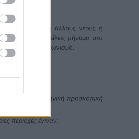
ίο Εγγράφων
.
τον Αρχηγό σου ή άλλους νέους ή
, μπορείς να στείλεις μήνυμα στο
α παίξεις στο διαγωνισμό.
συμμετείχε η ελληνική προσκοπική
Εικονοθήκη;
ιες περιοχές έγιναν;