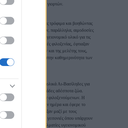
αι όχι μόνο τις μέρες των γιορτών.
αγειρεύοντας, μαζεύοντας τρόφιμα και βοηθώντας
κών ομάδων. Διοργάνωσαν, παράλληλα, αιμοδοσίες
υνέλλεξαν σχολικό και υγειονομικό υλικό για τις
ιά, τα οποία ζουν σε δομές φιλοξενίας, έφτιαξαν
 τον χώρο των παιχνιδιών και της μελέτης τους,
τας και βάζοντας χρώμα στην καθημερινότητα των
ηριότητες. Έγιναν συμβολικά Αι-Βασίληδες για
, το οποίο φιλοξενεί δεκάδες αδέσποτα ζώα.
αν την καθημερινότητα των φιλοξενούμενων. Η
νους έδωσε ενέργεια στην ημέρα και έφερε το
ενώνα τα Μέλη Π.Δ. έφτιαξαν μαζί με τους
φές δεν έλειψαν και στις γειτονιές όπου υπάρχουν
σθητοποίησαν τους επαγγελματίες υγειονομικού