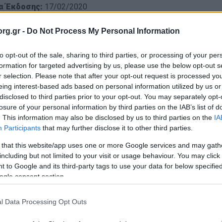
α Έκδοσης:
17/02/2020
ορίες:
Προσκοπική Ζωή
,
Κοινωνία
rg.gr -
Do Not Process My Personal Information
ΞΗ είναι μια δράση του Κλάδου Προσκοπικού Δικτύου Γ.Ε., για νέες 
τοποιείται για πέμπτη χρονιά. Σκοπός της δράσης είναι η συνεργασία
to opt-out of the sale, sharing to third parties, or processing of your per
formation for targeted advertising by us, please use the below opt-out s
ι, δηλαδή, συνεργασία με φορείς, συλλόγους και ιδρύματα, στα οποί
r selection. Please note that after your opt-out request is processed y
ράττοντας και παρεμβαίνοντας ώστε να παραχθεί ένα ωφέλιμο, θετικό 
eing interest-based ads based on personal information utilized by us or
disclosed to third parties prior to your opt-out. You may separately opt-
losure of your personal information by third parties on the IAB’s list of
η καλύπτει τις ανάγκες που προκύπτουν σε διάφορα μέρη της Ελλάδας
. This information may also be disclosed by us to third parties on the
IA
ρει ευρύ πεδίο δεξιοτήτων στα Μέλη Προσκοπικού Δικτύου που συμμ
Participants
that may further disclose it to other third parties.
ύψουν το θέμα-πρόβλημα που θα ασχοληθούν και να οργανώσουν τη 
 that this website/app uses one or more Google services and may gath
ασίας με άτομα διαφόρων κοινωνικών ομάδων, ηλικιών ή διαφορετικο
including but not limited to your visit or usage behaviour. You may click 
ητες χρήσιμες και για τον επαγγελματικό στίβο: δημιουργική σκέψη,
 to Google and its third-party tags to use your data for below specifi
 άλλες.
ogle consent section.
l Data Processing Opt Outs
η +ΠΡΑΞΗ πραγματοποιείται, συνήθως, κατά τη διάρκεια των Χριστο
 υλοποίησης. Είναι γνωστό, άλλωστε, ότι η κοινωνική παρέμβαση είν