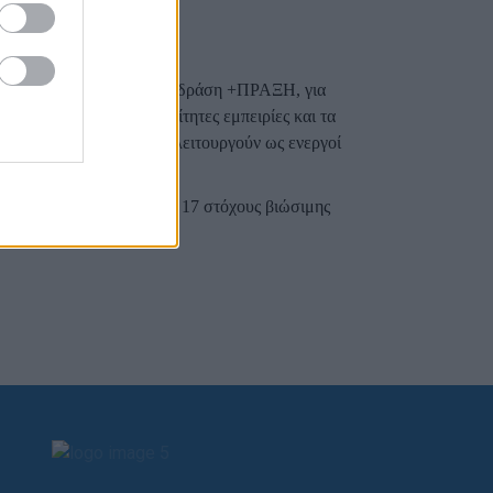
αναμονή».
οπικού Δικτύου, δηλαδή η δράση +ΠΡΑΞΗ, για
Έδωσε, τέλος, τις απαραίτητες εμπειρίες και τα
τε να σκέφτονται και να λειτουργούν ως ενεργοί
άξη τον δεύτερο από τους 17 στόχους βιώσιμης