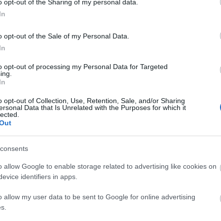
o opt-out of the Sharing of my personal data.
 χρόνο. Τα κοινωνικά ζητήματα υφίστανται όλη τη διάρκεια του έτους κ
In
o opt-out of the Sale of my Personal Data.
η Προσκοπικού Δικτύου, λοιπόν, συμμετείχαν στη φετινή +ΠΡΑΞΗ μ
In
τα σε τράπεζες τροφίμων ή συσσίτια αστέγων και ευάλωτων κοινωνι
ας όλους τους ενεργούς πολίτες της περιοχής τους να συμμετάσχουν. Σ
to opt-out of processing my Personal Data for Targeted
ing.
θόριες περιοχές της χώρας. Ακόμη, απασχόλησαν δημιουργικά, τα παιδ
In
 από τα απαραίτητα για την άνετη διαβίωση των παιδιών, φρόντισαν για
λλώπισαν και τον εξωτερικό χώρο της δομής φιλοξενίας ανακυκλώνον
o opt-out of Collection, Use, Retention, Sale, and/or Sharing
ersonal Data that Is Unrelated with the Purposes for which it
ν.
lected.
Out
ι συμμετέχοντες στην +ΠΡΑΞΗ δεν σταμάτησαν στις παραπάνω δραστ
consents
σποτα ζώα βοηθώντας και στη συλλογή τροφής για φιλοζωικό σωματείο
o allow Google to enable storage related to advertising like cookies on
φθηκαν, επίσης, και ίδρυμα φροντίδας ηλικιωμένων όπου εκεί άλλαξ
evice identifiers in apps.
των νεαρών σε ηλικία Μελών Προσκοπικού Δικτύου με τους ηλικιωμέ
λο στα χείλη. Συν τοις άλλοις, σε επόμενη επίσκεψη σε ψυχιατρικό ξ
o allow my user data to be sent to Google for online advertising
νούμενους κουλουράκια και γλυκίσματα. Τα γλυκίσματα όμως και ο κα
s.
οι που στερούνται τα βασικά αγαθά. Εκεί τα Προσκοπικά Δίκτυα ευαι