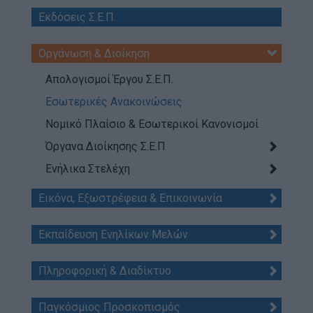
Απολογισμός Έργου
Εκδόσεις Σ.Ε.Π.
Τι κάνουμε
Οργάνωση & Διοίκηση
Η Προσκοπική Μέθοδος
Απολογισμοί Έργου Σ.Ε.Π.
Προσκοπικό Πρόγραμμα
Εσωτερικές Ανακοινώσεις
Μάθηση στην Πράξη
Νομικό Πλαίσιο & Εσωτερικοί Κανονισμοί
Στόχοι Βιώσιμης Ανάπτυξης
Όργανα Διοίκησης Σ.Ε.Π
Earth Tribe
Ενήλικα Στελέχη
Ομάδα Διάσωσης Άγριας Ζωής
Εικόνα, Εξωστρέφεια & Επικοινωνία
#HeForShe
Εκπαίδευση Ενηλίκων Μελών
Πώς να συμμετέχετε
Βρείτε μας
Πληροφορική & Διαδίκτυο
Νέα & Blog
Νέα
Παγκόσμιος Προσκοπισμός