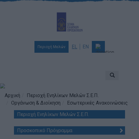
EL
EN
Περιοχή Μελών
Ποιοι είμαστε
Αποστολή & Όραμα
Προσκοπισμός
Αρχική
Περιοχή Ενηλίκων Μελών Σ.Ε.Π.
Οργάνωση & Διοίκηση
Εσωτερικές Ανακοινώσεις
Ιστορία
Περιοχή Ενηλίκων Μελών Σ.Ε.Π.
Διοίκηση
Χορηγοί & Υποστηρικτές
Προσκοπικό Πρόγραμμα
Βραβεία & Διακρίσεις