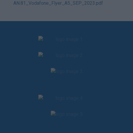
ΑΝ.81_Vodafone_Flyer_A5_SEP_2023.pdf