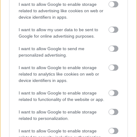
I want to allow Google to enable storage
υπόλοιπα 14 Συστήματα θα κερδίσουν
μία
related to advertising like cookies on web or
δωροεπιταγή 200€
από το Προσκοπικό
device identifiers in apps.
Πρατήριο, για υλικά και είδη πλην της
Προσκοπικής Στολής.
I want to allow my user data to be sent to
Google for online advertising purposes.
Διαδικασία συμμετοχής:
I want to allow Google to send me
-
Συγκεντρώνετε όσες περισσότερες
personalized advertising.
συσκευές και αξεσουάρ (κινητά τηλέφωνα,
φορτιστές, μπαταρίες κινητών τηλεφώνων,
I want to allow Google to enable storage
hands free, tablets, καλώδια, θήκες, προσόψεις
related to analytics like cookies on web or
κ.λπ.).
device identifiers in apps.
-
Τα πηγαίνετε στο πλησιέστερο κατάστημα
Vodafone (
).
I want to allow Google to enable storage
δείτε εδώ ποιο είναι δίπλα σας
related to functionality of the website or app.
-
Σε συνεργασία με τον Υπεύθυνο
καταστήματος πραγματοποιήστε την
I want to allow Google to enable storage
καταμέτρηση των αξεσουάρ & συσκευών,
related to personalization.
συμπληρώνεται και σφραγίζεται το σχετικό
έντυπο (επισυνάπτεται).
I want to allow Google to enable storage