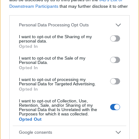
Καλούμε λοιπόν και φέτος όλα τα Προσκοπικά
Downstream Participants
that may further disclose it to other
Συστήματα να συνεχίσουμε να κάνουμε τον Νόμο
third parties.
μας πράξη, συγκεντρώνοντας τις δυνάμεις μας
Please note that this website/app uses one or more Google
σε έναν κοινό στόχο: την προστασία της φύσης!
Personal Data Processing Opt Outs
services and may gather and store information including but
not limited to your visit or usage behaviour. You may click to
I want to opt-out of the Sharing of my
Όπως κάθε χρόνο,
το Πρόγραμμα
personal data.
grant or deny consent to Google and its third-party tags to
Opted In
Ανακύκλωσης Συσκευών και Αξεσουάρ θα
use your data for below specified purposes in below Google
ολοκληρωθεί στις 31 Μαρτίου 2024
, οπότε
consent section.
I want to opt-out of the Sale of my
και θα πρέπει να έχουν αποσταλεί στην Κεντρική
Personal Data.
Opted In
Διοίκηση οι συμπληρωμένες καρτέλες με τις
συσκευές και τα αξεσουάρ που συνέλεξε κάθε
I want to opt-out of processing my
Personal Data for Targeted Advertising.
Σύστημα καθ’ όλη την περίοδο διάρκειας του
Opted In
προγράμματος. Τα
πρώτα 15 Προσκοπικά
Συστήματα
που θα έχουν συγκεντρώσει και
I want to opt-out of Collection, Use,
Retention, Sale, and/or Sharing of my
παραδώσει τη μεγαλύτερη ποσότητα σε κινητά
Personal Data that Is Unrelated with the
Purposes for which it was collected.
τηλέφωνα και αξεσουάρ, θα κερδίσουν όπως
Opted Out
κάθε χρόνο ένα χρήσιμο δώρο! Φέτος, το
Κλιμάκιο που θα έρθει πρώτο στην κατάταξη θα
Google consents
κερδίσει
ένα drone DJI Mini 2 SE
και τα