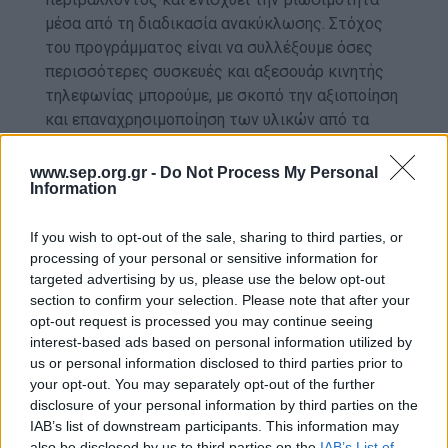
μέσα από τη διαδικασία ανακύκλωσης. Στόχος
του προγράμματος είναι να συλλέξουμε όσες
περισσότερες συσκευές και αξεσουάρ κινητής
τηλεφωνίας μπορούμε, με σκοπό την αξιοποίηση
και επαναχρησιμοποίηση των υλικών από τα
οποία είναι κατασκευασμένα.
www.sep.org.gr -
Do Not Process My Personal
Information
Από το 2008 μέχρι σήμερα, οι Έλληνες
Πρόσκοποι έχουν
ανακυκλώσει
If you wish to opt-out of the sale, sharing to third parties, or
περισσότερες από 95.437 συσκευές
processing of your personal or sensitive information for
κινητών και αξεσουάρ
μέσω του
targeted advertising by us, please use the below opt-out
προγράμματος ανακύκλωσης, αριθμός ρεκόρ για
section to confirm your selection. Please note that after your
αντίστοιχα προγράμματα.
opt-out request is processed you may continue seeing
interest-based ads based on personal information utilized by
Μπορείτε να δείτε το σχετικό βίντεο και να το
us or personal information disclosed to third parties prior to
μοιραστείτε στα κοινωνικά
your opt-out. You may separately opt-out of the further
disclosure of your personal information by third parties on the
δίκτυα:
https://youtu.be/n2PeInHWBp0
IAB’s list of downstream participants. This information may
also be disclosed by us to third parties on the
IAB’s List of