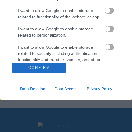
δημιούργησαν νέες φιλίες, γέμισαν εμπειρίες και εικόνες,
που θα τους συντροφεύουν στο μέλλον!
I want to allow Google to enable storage
related to functionality of the website or app.
Την Παρασκευή 12/8, πραγματοποιήθηκε η τελετή λήξης
της ΕΛΠΙΔΑ 2022. Μια μεγάλη γιορτή στην οποία
I want to allow Google to enable storage
συμμετείχαν με πολύ κέφι και ενθουσιασμό οι Ανιχνευτές,
related to personalization.
εκπρόσωποι Μ.Κ.Ο., ο κ. Χριστόδουλος Χριστοδούλου,
I want to allow Google to enable storage
Έφορος Κλάδου Ανιχνευτών του Σώματος Προσκόπων
related to security, including authentication
Κύπρου και η κ. Κλέμον Μπόλε, Έφορος του κλάδου
functionality and fraud prevention, and other
μεγάλων οδηγών, του Σώματος Ελληνικού Οδηγισμού, τα
user protection.
CONFIRM
ενήλικα στελέχη και μέλη του διοικητικού συμβουλίου του
Σώματος Ελλήνων Προσκόπων.
Data Deletion
Data Access
Privacy Policy