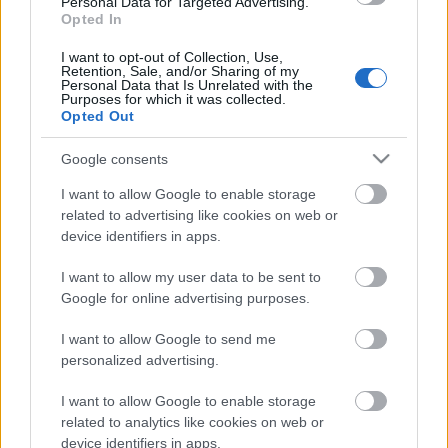
Personal Data for Targeted Advertising.
Opted In
Μετά την ολοκλήρωση της ορεινής ανίχνευσης, όλοι οι
συμμετέχοντες της ΕΛΠΙΔΑΣ 2022 συγκεντρώθηκαν στο
I want to opt-out of Collection, Use,
Retention, Sale, and/or Sharing of my
Καταφύγιο Οίτης. Το πρόγραμμα ήταν γεμάτο παιχνίδια
Personal Data that Is Unrelated with the
Purposes for which it was collected.
περιπέτειας, ορεινή ποδηλασία, snorkeling, δράσεις
Opted Out
επαγγελματικού προσανατολισμού, ευαισθητοποίησης επί
των ανθρώπινων δικαιωμάτων και της ισότητας, φεστιβάλ
Google consents
χορού, φαγητού, θεάτρου και βέβαια παραδοσιακό
I want to allow Google to enable storage
Ρουμελιώτικο γλέντι.
related to advertising like cookies on web or
Τέλος, το Πράσινο Χωριό της Ελπίδας φιλοξένησε ΜΚΟ
device identifiers in apps.
που ασχολούνται με το περιβάλλον. Οι Ανιχνευτές που το
I want to allow my user data to be sent to
επισκέπτονταν, συμμετείχαν στα βιωματικά εργαστήρια
Google for online advertising purposes.
και τις δραστηριότητες που είχαν ετοιμάσει με ιδιαίτερη
φροντίδα η ANIMA, το WWF, με υποστηρικτικό υλικό και η
I want to allow Google to send me
Μονάδα Διαχείρισης Προστατευόμενης Περιοχής Οίτης -
personalized advertising.
Παρνασσού.
I want to allow Google to enable storage
Καθημερινά οι Ανιχνευτές δημιουργούσαν με τα χέρια, το
related to analytics like cookies on web or
μυαλό και τη φαντασία τους, έπαιξαν, έμαθαν,
device identifiers in apps.