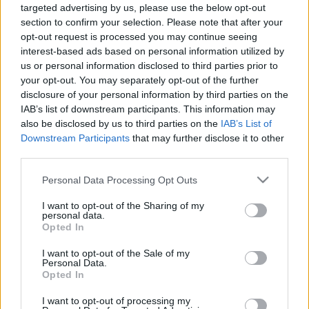
targeted advertising by us, please use the below opt-out
Ελλάδα, καθώς και αποστολές από την Κύπρο, την
Blog
section to confirm your selection. Please note that after your
Γαλλία, την Αίγυπτο και το Ισραήλ.
Ευκαιρίες Καριέρας
opt-out request is processed you may continue seeing
interest-based ads based on personal information utilized by
Φέτος η «ΕΛΠΙΔΑ» έκλεισε 20 χρόνια κι η 6η επετειακή
Επικοινωνία
us or personal information disclosed to third parties prior to
αυτή δράση αποτέλεσε την κορυφαία στιγμή μετά από 5
your opt-out. You may separately opt-out of the further
Media Center
πολύ επιτυχημένες δράσεις, που πραγματοποιήθηκαν τα
disclosure of your personal information by third parties on the
προηγούμενα χρόνια. Το 2002 στο Ζαγόρι Ηπείρου, το
Δελτία Τύπου
IAB’s list of downstream participants. This information may
2006 στο Παγγαίο, το 2009 στον Όλυμπο, το 2013 στο
also be disclosed by us to third parties on the
IAB’s List of
Φωτογραφικό Υλικό
Βελβεντό Κοζάνης και το 2017 στην Πελοπόννησο.
Downstream Participants
that may further disclose it to other
third parties.
Λογότυπα
Στο πρώτο μέρος οι Ανιχνευτές ακολουθώντας 4
διαφορετικές ορειβατικές διαδρομές – στα βουνά της
Please note that this website/app uses one or more Google
Personal Data Processing Opt Outs
Στερεάς Ελλάδας: τον Παρνασσό, την Οίτη, την Γκιώνα
services and may gather and store information including but
not limited to your visit or usage behaviour. You may click to
I want to opt-out of the Sharing of my
και τα Βαρδούσια- είχαν την ευκαιρία να γνωρίσουν την
personal data.
grant or deny consent to Google and its third-party tags to
ελληνική φύση και να περιηγηθούν σε κάποια από τα
Opted In
use your data for below specified purposes in below Google
ομορφότερα μονοπάτια των ελληνικών βουνών! Οι 4
consent section.
I want to opt-out of the Sale of my
ομάδες Ανιχνευτών, πραγματοποίησαν ένα σύνολο
Personal Data.
δραστηριοτήτων που περιλάμβανε έρευνα του
Opted In
πολιτισμικού και κοινωνικού περιβάλλοντος και δράσεις
I want to opt-out of processing my
προσφοράς στα ορεινά χωριά.