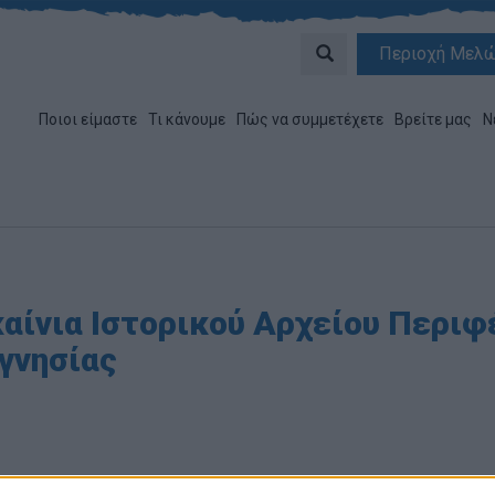
Περιοχή Μελ
Ποιοι είμαστε
Τι κάνουμε
Πώς να συμμετέχετε
Βρείτε μας
Ν
καίνια Ιστορικού Αρχείου Περι
γνησίας
ογραφος:
Ομάδα Σύνταξης