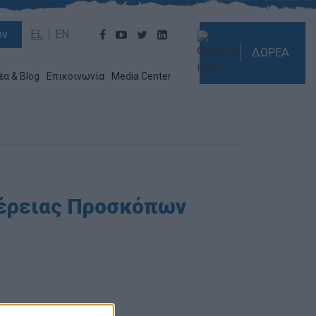
ών
EL
EN
ΔΩΡΕΑ
έα & Blog
Επικοινωνία
Media Center
φέρειας Προσκόπων