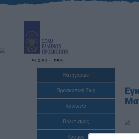
Αρχική
Blog
Κατηγορίες
Εγ
Προσκοπική Ζωή
Μα
Κοινωνία
Πολιτισμός
Αρθρ
Κόσμος