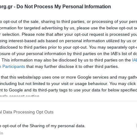
α Έκδοσης:
02/11/2019
rg.gr -
Do Not Process My Personal Information
ορίες:
Προσκοπική Ζωή
,
Κοινωνία
to opt-out of the sale, sharing to third parties, or processing of your per
α ζεστή εκδήλωση γεμάτη μνήμες από την πλούσια ιστορία
formation for targeted advertising by us, please use the below opt-out s
ία Προσκόπων Μαγνησίας εγκαινίασε τον χώρο του Ιστορικού
r selection. Please note that after your opt-out request is processed y
τικο Προσκοπισμό, στην συμβολή των οδών Κασσαβέτη με
eing interest-based ads based on personal information utilized by us or
disclosed to third parties prior to your opt-out. You may separately opt-
 όπου φυλάσσονται και εκτίθενται έγγραφα, ενθυμήματ
losure of your personal information by third parties on the IAB’s list of
ραφίες από την υπερεκατοντάχρονη πια πορεία του Προσκοπ
. This information may also be disclosed by us to third parties on the
IA
Participants
that may further disclose it to other third parties.
 that this website/app uses one or more Google services and may gath
including but not limited to your visit or usage behaviour. You may click 
δέα για τη δημιουργία αυτού του Αρχείου έδωσε ο βαθμοφ
 to Google and its third-party tags to use your data for below specifi
υς Γιώργο Εμβαλωτή, Παναγιώτη Κωνσταντά και Ιορδάνη Φλ
ogle consent section.
ολυετείς προσπάθειες. Το αρχείο εμπλούτισαν με τι
πικότητες της Προσκοπικής Κίνησης.
l Data Processing Opt Outs
σκοπισμός στον Βόλο ιδρύθηκε το 1914 από τον Αλέξανδρο 
o opt-out of the Sharing of my personal data.
ής της Εφημερίδας Ταχυδρόμος και του Γηροκομείου Βόλου. 
In
πήρξαν Πρόσκοποι υπηρέτησαν την πόλη από σημαίνουσες 