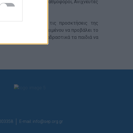
ς Παλαιοί Πρόσκοποι, Βαθμοφόροι, Ανιχνευτές
 είναι να διευρύνει τις προσκτήσεις της
ρχειακούς φορείς προκειμένου να προβάλει το
ειμένου να μπορούν διαδραστικά τα παιδιά να
7003358
E-mail:
info@sep.org.gr