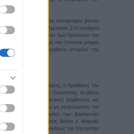
ν προβολή μιας ιστορικής καταγραφής βίντεο
μετά από ψηφιακή επεξεργασία. Στη συνέχεια
ου από τον μεγαλύτερο εν ζωή Πρόσκοπο του
ογή του Αρχείου, στιγμή που ξύπνησε μνήμες
παριστάμενους να διηγηθούν ιστορίες της
ίας κ. Χρήστος Μπουκώρος, ο Πρόεδρος του
κός Έφορος κ. Παντελής Προμπονάς, το μέλος
όρης Ιγγλέσης, Περιφερειακός Σύμβουλος ως
ος Δημοτικός Σύμβουλος ως εκπρόσωπος του
ής Μαγνησίας, εκπρόσωποι των βουλευτών
Ισραηλιτικής Κοινότητας Βόλου κ. Μαρσέλ
όσωποι του Σ.Ε.Ο., ο πρόεδρος της Επιτροπής