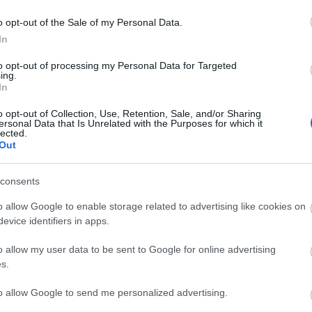
σμό και τη κοινωνία.
o opt-out of the Sale of my Personal Data.
In
ήλωση ξεκίνησε με τους καθιερωμένους χαιρετισμούς και τη
ιχάλη Λούση από δράσεις του 1966 η οποία είναι διαθέσιμη 
to opt-out of processing my Personal Data for Targeted
ing.
τηκε ο Αγιασμός και κόπηκε η κορδέλα του χώρου του Αρχεί
In
 κ. Αντώνη (Νάκη) Τζουβάρα. Ακολούθησε ξενάγηση στη συλλ
o opt-out of Collection, Use, Retention, Sale, and/or Sharing
κάδες παρευρισκόμενους και έδωσε την ευκαιρία στους 
ersonal Data that Is Unrelated with the Purposes for which it
οπικής τους ζωής.
lected.
Out
consents
κδήλωση τίμησαν με τη παρουσία τους ο βουλευτής Μαγνησ
o allow Google to enable storage related to advertising like cookies on
ητικού Συμβουλίου κ. Ισίδωρος Κανέτης, ο Αναπληρωτής Γενι
evice identifiers in apps.
ου Διοικητικού Συμβουλίου κ. Νίκος Χαλιάσος, ο κ. Γρηγ
σωπος της Περιφέρειας Θεσσαλίας, ο κ. Απόστολος Νάσσι
o allow my user data to be sent to Google for online advertising
s.
 Βόλου, ο κ. Βασίλης Καραΐσκος Αστυνομικός Διευθυντ
ου Λιούπη και Κωνσταντίνου Μαραβέγια, ο Πρόεδρος της 
to allow Google to send me personalized advertising.
ών, ο π. Γενικός Έφορος του Σ.Ε.Π. κ. Θοδωρής Κεφαλάς, εκπρ