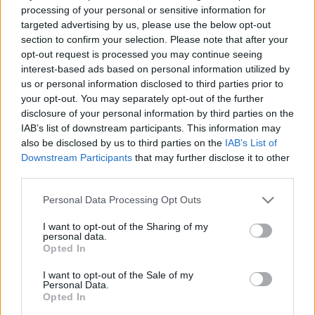
Scouts4SDGs
processing of your personal or sensitive information for
Blog
targeted advertising by us, please use the below opt-out
Ευκαιρίες Καριέρας
section to confirm your selection. Please note that after your
opt-out request is processed you may continue seeing
Επικοινωνία
interest-based ads based on personal information utilized by
us or personal information disclosed to third parties prior to
Media Center
Συνάντηση των
your opt-out. You may separately opt-out of the further
Δελτία Τύπου
Προσκόπων με την
disclosure of your personal information by third parties on the
IAB’s list of downstream participants. This information may
Φωτογραφικό Υλικό
Ειδική Απεσταλμένη του
also be disclosed by us to third parties on the
IAB’s List of
Downstream Participants
that may further disclose it to other
Λογότυπα
Γενικού Γραμματέα του
third parties.
ΟΗΕ για τη Νεολαία
Please note that this website/app uses one or more Google
Personal Data Processing Opt Outs
services and may gather and store information including but
not limited to your visit or usage behaviour. You may click to
I want to opt-out of the Sharing of my
personal data.
grant or deny consent to Google and its third-party tags to
Opted In
use your data for below specified purposes in below Google
Αρθρογραφος:
Ομάδα Σύνταξης
consent section.
I want to opt-out of the Sale of my
Ημ/νια Έκδοσης:
14/10/2019
Personal Data.
Opted In
Κατηγορίες:
Προσκοπική Ζωή
,
Κόσμος