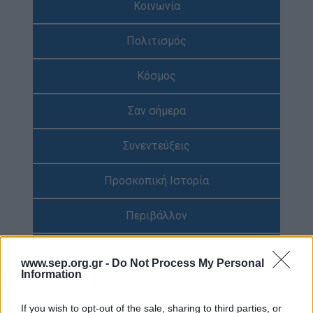
Κοινωνία
Απολογισμός Έργου
Πολιτισμός
Τι κάνουμε
Η Προσκοπική Μέθοδος
Κόσμος
Προσκοπικό Πρόγραμμα
Σαν σήμερα
Μάθηση στην Πράξη
Στόχοι Βιώσιμης Ανάπτυξης
Συνεντεύξεις
Earth Tribe
Προσκοπική Ιστορία
Ομάδα Διάσωσης Άγριας Ζωής
#HeForShe
Περιβάλλον
Πώς να συμμετέχετε
Έρευνες
Βρείτε μας
www.sep.org.gr -
Do Not Process My Personal
Information
Νέα & Blog
Διαγωνισμός
Νέα
If you wish to opt-out of the sale, sharing to third parties, or