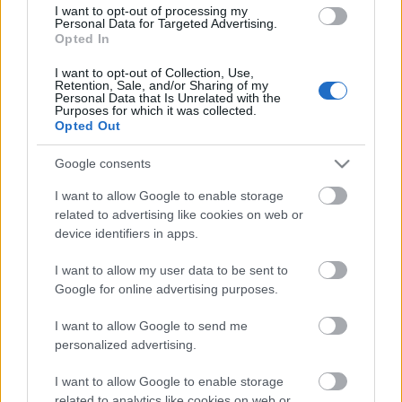
I want to opt-out of processing my
Personal Data for Targeted Advertising.
Μία άκρως ενδιαφέρουσα συνάντηση με την Ειδική
Opted In
Απεσταλμένη του Γενικού Γραμματέα ΟΗΕ για τη
Νεολαία, κυρία Τζαγιάθμα Βικραμαναγιάκε, είχε ο Γενικός
I want to opt-out of Collection, Use,
Retention, Sale, and/or Sharing of my
Έφορος των Ελλήνων Προσκόπων κ. Χριστόφορος
Personal Data that Is Unrelated with the
Purposes for which it was collected.
Μητρομάρας, την Παρασκευή 11 Οκτωβρίου 2019.
Opted Out
Ο Γενικός Έφορος παρουσίασε το εκπαιδευτικό και
Google consents
κοινωνικό έργο που προσφέρει η Προσκοπική Κίνηση
I want to allow Google to enable storage
στην Ελλάδα εδώ και 110 χρόνια, τις πρωτοβουλίες που
related to advertising like cookies on web or
έχουν αναληφθεί για την προώθηση των Στόχων
device identifiers in apps.
Βιώσιμης Ανάπτυξης αλλά και τη συμβολή των
Προσκόπων τα τελευταία πέντε χρόνια στην
I want to allow my user data to be sent to
αντιμετώπιση της προσφυγικής κρίσης.
Google for online advertising purposes.
I want to allow Google to send me
Η κυρία Βικραμαναγιάκε συνεχάρη στο πρόσωπο του
personalized advertising.
Γενικού Εφόρου όλους του Προσκόπους για την
πολύτιμη προσφορά τους και επισήμανε πόσο
I want to allow Google to enable storage
σημαντικό είναι να αναγνωρίζεται η ικανότητα και η
related to analytics like cookies on web or