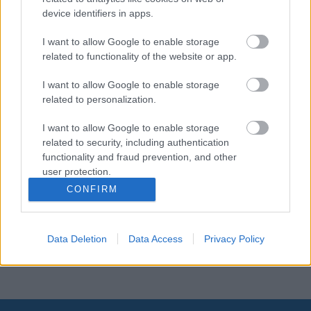
αποτελεσματικότητα των νέων στην αντιμετώπιση
device identifiers in apps.
ανθρωπιστικών κρίσεων αλλά και να τους παρέχονται τα
απαραίτητα κίνητρα και εφόδια ώστε να ασχολούνται με
I want to allow Google to enable storage
related to functionality of the website or app.
αυτό συστηματικά, δημιουργώντας γέφυρες μεταξύ των
νέων και των θεσμών.
I want to allow Google to enable storage
related to personalization.
Στο πλαίσιο της επίσκεψής της στην Ελλάδα, η Ειδική
Απεσταλμένη του Γενικού Γραμματέα του ΟΗΕ για τη
I want to allow Google to enable storage
Νεολαία, συμμετείχε στο Athens Democary Forum,
related to security, including authentication
functionality and fraud prevention, and other
συνάντησε τοπικούς και κυβερνητικούς αξιωματούχους,
user protection.
εκπροσώπους των Ηνωμένων Εθνών και οργανώσεις
CONFIRM
νεολαίας και ενημερώθηκε για την κατάσταση της
νεολαίας στην Ελλάδα και στην ευρύτερη περιοχή,
δίνοντας έμφαση στην ένταξη των νέων στις διαδικασίες
Data Deletion
Data Access
Privacy Policy
λήψης αποφάσεων.