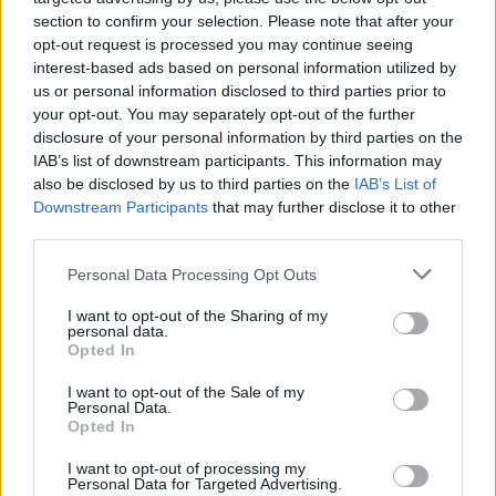
υψηλότερα ποσοστά φυσικών και
section to confirm your selection. Please note that after your
συναισθηματικών ασθενειών, έλλειψη
opt-out request is processed you may continue seeing
φαντασίας ή πνευματικής αντίληψης,
interest-based ads based on personal information utilized by
παχυσαρκία παιδιών και ενηλίκων, έλλειψη
us or personal information disclosed to third parties prior to
βιταμίνης D και ασθένειες. Και όλα αυτά επειδή
your opt-out. You may separately opt-out of the further
τα παιδιά σταμάτησαν να παίζουν και να
disclosure of your personal information by third parties on the
εξερευνούν τη φύση.
IAB’s list of downstream participants. This information may
also be disclosed by us to third parties on the
IAB’s List of
Downstream Participants
that may further disclose it to other
third parties.
Ο Προσκοπισμός έχει παρατηρήσει αυτή την
Please note that this website/app uses one or more Google
Personal Data Processing Opt Outs
services and may gather and store information including but
αλλαγή, καθώς ασχολείται με παιδιά για πολλές
not limited to your visit or usage behaviour. You may click to
I want to opt-out of the Sharing of my
δεκαετίες. Ο Προσκοπισμός έχει, από
personal data.
grant or deny consent to Google and its third-party tags to
καταβολής, υιοθετήσει ένα πρόγραμμα για όσο
Opted In
use your data for below specified purposes in below Google
το δυνατόν περισσότερο χρόνο στο ύπαιθρο και
consent section.
I want to opt-out of the Sale of my
περισσότερες ημέρες στη φύση. Να πως
Personal Data.
υλοποιείται το παιχνίδι στο ύπαιθρο και ωφελεί
Opted In
τα παιδιά:
I want to opt-out of processing my
Personal Data for Targeted Advertising.