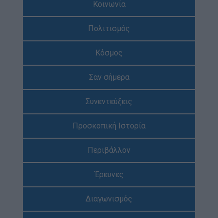
Κοινωνία
Απολογισμός Έργου
Πολιτισμός
Τι κάνουμε
Η Προσκοπική Μέθοδος
Κόσμος
Προσκοπικό Πρόγραμμα
Σαν σήμερα
Μάθηση στην Πράξη
Στόχοι Βιώσιμης Ανάπτυξης
Συνεντεύξεις
Earth Tribe
Προσκοπική Ιστορία
Ομάδα Διάσωσης Άγριας Ζωής
#HeForShe
Περιβάλλον
Πώς να συμμετέχετε
Έρευνες
Βρείτε μας
Νέα & Blog
Διαγωνισμός
Νέα