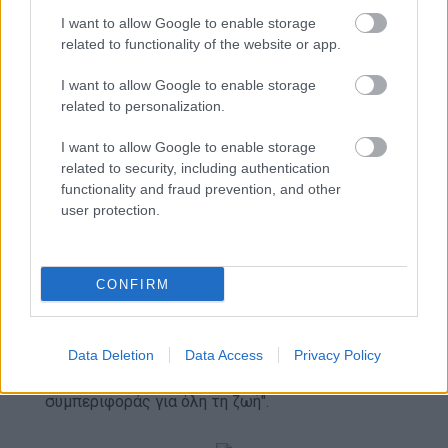
μαζί της.
I want to allow Google to enable storage
related to functionality of the website or app.
Οι εμπειρίες και το παιχνίδι στη φύση
I want to allow Google to enable storage
βοηθάει περισσότερο και την σωματική
related to personalization.
ανάπτυξη
«Ο χρόνος σε εξωτερικούς χώρους στη φύση
I want to allow Google to enable storage
προσφέρει ατελείωτες ευκαιρίες για μάθηση και
related to security, including authentication
ανάπτυξη και υποστηρίζει την ανάπτυξη του
functionality and fraud prevention, and other
συνόλου του παιδιού - γνωστικού, σωματικού,
user protection.
κοινωνικού και συναισθηματικού, δημιουργικού»,
λένε οι υπεύθυνοι των προσκοπικών ομάδων.. Η
έρευνα μας δείχνει ότι οι συχνές
CONFIRM
δραστηριότητες στη φύση με ένα ενήλικο
«συμπαραστάτη» αναπτύσσουν πιο υγιή, πιο
ευτυχισμένα, πιο έξυπνα, ισχυρότερα παιδιά και
Data Deletion
Data Access
Privacy Policy
βάζουν τα θεμέλια για αξίες διαχειριστικής
συμπεριφοράς για όλη τη ζωή".