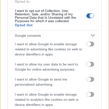
Opted In
Η φύση «ανεβάζει» το παιχνίδι σε άλλο
επίπεδο
I want to opt-out of Collection, Use,
Η απομάκρυνση των παιδιών από τους
Retention, Sale, and/or Sharing of my
Personal Data that Is Unrelated with the
εσωτερικούς χώρους είναι πολύ ζωτικής
Purposes for which it was collected.
Opted Out
σημασίας αλλά υπάρχει σημαντική διαφορά
ανάμεσα στο παιχνίδι σε μια μεγάλη παιδική
Google consents
χαρά με συγκεκριμένες δομές και σε έναν
ελεύθερο χώρο στη φύση ή ακόμη και σε ένα
I want to allow Google to enable storage
περιαστικό άλσος. Οι δομημένοι χώροι
related to advertising like cookies on web or
device identifiers in apps.
προσφέρουν μια οργάνωση και μια «ιεραρχία»
που το παιδί ακολουθεί. Σε έναν αδόμητο χώρο
I want to allow my user data to be sent to
τα παιδιά αναπτύσσουν πιο ελεύθερα την
Google for online advertising purposes.
φαντασία τους, την δημιουργικότητα , τις
τεχνικές και κοινωνικές δεξιότητες, την
I want to allow Google to send me
συνεργασία και την εφευρετικότητα.
personalized advertising.
Σε ένα δομημένο χώρο παιχνιδιού το κάθε τι
I want to allow Google to enable storage
είναι αυτό που είναι, αλλά στη φύση υπάρχει
related to analytics like cookies on web or
πάντα κάτι να φανταστούμε και να
device identifiers in apps.
ανακαλύψουμε αρκεί να περνάμε το χρόνο μας