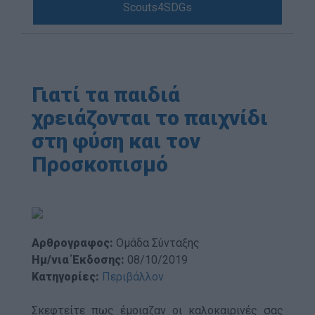
Scouts4SDGs
Blog
Ευκαιρίες Καριέρας
Επικοινωνία
Media Center
Γιατί τα παιδιά
Δελτία Τύπου
χρειάζονται το παιχνίδι
Φωτογραφικό Υλικό
στη φύση και τον
Λογότυπα
Προσκοπισμό
Αρθρογραφος:
Ομάδα Σύνταξης
Ημ/νια Έκδοσης:
08/10/2019
Κατηγορίες:
Περιβάλλον
Σκεφτείτε πως έμοιαζαν οι καλοκαιρινές σας