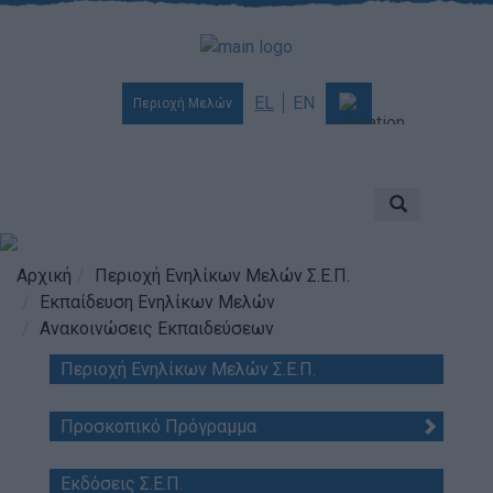
EL
EN
Περιοχή Μελών
Ποιοι είμαστε
Αποστολή & Όραμα
Προσκοπισμός
Αρχική
Περιοχή Ενηλίκων Μελών Σ.Ε.Π.
Εκπαίδευση Ενηλίκων Μελών
Ιστορία
Ανακοινώσεις Εκπαιδεύσεων
Διοίκηση
Περιοχή Ενηλίκων Μελών Σ.Ε.Π.
Χορηγοί & Υποστηρικτές
Βραβεία & Διακρίσεις
Προσκοπικό Πρόγραμμα
Απολογισμός Έργου
Εκδόσεις Σ.Ε.Π.