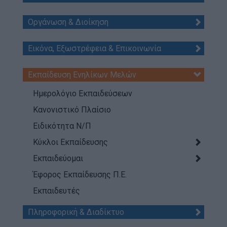
Τι κάνουμε
Η Προσκοπική Μέθοδος
Οργάνωση & Διοίκηση
Προσκοπικό Πρόγραμμα
Εικόνα, Εξωστρέφεια & Επικοινωνία
Μάθηση στην Πράξη
Στόχοι Βιώσιμης Ανάπτυξης
Εκπαίδευση Ενηλίκων Μελών
Earth Tribe
Ημερολόγιο Εκπαιδεύσεων
Ομάδα Διάσωσης Άγριας Ζωής
Κανονιστικό Πλαίσιο
#HeForShe
Ειδικότητα Ν/Π
Κύκλοι Εκπαίδευσης
Πώς να συμμετέχετε
Εκπαιδεύομαι
Βρείτε μας
Νέα & Blog
Έφορος Εκπαίδευσης Π.Ε.
Εκπαιδευτές
Νέα
Blog
Πληροφορική & Διαδίκτυο
Ευκαιρίες Καριέρας