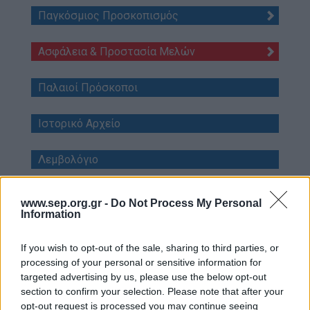
Παγκόσμιος Προσκοπισμός
Επικοινωνία
Media Center
Ασφάλεια & Προστασία Μελών
Δελτία Τύπου
Παλαιοί Πρόσκοποι
Φωτογραφικό Υλικό
Λογότυπα
Ιστορικό Αρχείο
Λεμβολόγιο
Προσκοπικές Ομάδες Πολιτικής Προστασίας
www.sep.org.gr -
Do Not Process My Personal
Information
If you wish to opt-out of the sale, sharing to third parties, or
processing of your personal or sensitive information for
Κ2. Φάκελος Δράσεων -
targeted advertising by us, please use the below opt-out
Άδεια - Άρχες - Δημόσιες
section to confirm your selection. Please note that after your
opt-out request is processed you may continue seeing