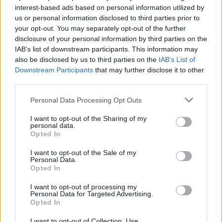
Σχέσεις - Φάκελος
interest-based ads based on personal information utilized by
us or personal information disclosed to third parties prior to
Κατασκήνωσης (22η)
your opt-out. You may separately opt-out of the further
disclosure of your personal information by third parties on the
IAB’s list of downstream participants. This information may
Γενική Εφορεία
also be disclosed by us to third parties on the
IAB’s List of
Ημ/νια Έκδοσης:
17/03/2020
Downstream Participants
that may further disclose it to other
third parties.
A/A:
/ 2020
Please note that this website/app uses one or more Google
Personal Data Processing Opt Outs
Κ2.Φάκελος Δράσεων-Άδεια-Αρχές-Δημόσιες
services and may gather and store information including but
Σχέσεις-Φάκελος Κατασκήνωσης, ΜΔΥ,ΜΤ
not limited to your visit or usage behaviour. You may click to
I want to opt-out of the Sharing of my
personal data.
Κλιμάκιο Οργάνωσης
: Γενική Εφορεία
grant or deny consent to Google and its third-party tags to
Opted In
use your data for below specified purposes in below Google
Ημ/νία Διεξαγωγής 1
: 13/04/2020 έως
consent section.
19/04/2020
I want to opt-out of the Sale of my
Personal Data.
Τόπος Εκπαιδευσης 1
:
Opted In
Τόπος Εκπαίδευσης 2
:
I want to opt-out of processing my
Μέθοδος Υλοποίησης
: Εγχειρίδιο online
Personal Data for Targeted Advertising.
Ημ/νια Λήξης Αιτήσεων Συμμετοχής
:
Opted In
07/04/2020
I want to opt-out of Collection, Use,