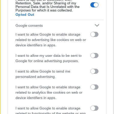
Αρχηγός Δράσης ή Εκπαίδευσης
:
Retention, Sale, and/or Sharing of my
Personal Data that Is Unrelated with the
Κουβαλιάς Γιώργος
Purposes for which it was collected.
Κόστος Συμμετοχής
: €
Opted Out
Google consents
Υπεύθυνος Ενότητας : Κουβαλιάς Γιώργος,
I want to allow Google to enable storage
related to advertising like cookies on web or
Εγχειρίδιο on line,
device identifiers in apps.
Δικαίωμα συμμετοχής
I want to allow my user data to be sent to
Google for online advertising purposes.
Δικαίωμα συμμετοχής στις Εκπαιδεύσεις έχουν
I want to allow Google to send me
όλα τα Ενήλικα Στελέχη που έχουν δήλωσει το
personalized advertising.
προσωπικό πλάνο Εκπαίδευσης τους και έχουν
απογραφεί οι ίδιοι και τα Κλιμάκια τους
I want to allow Google to enable storage
σύμφωνα με τα προβλεπόμενα να εχουν
related to analytics like cookies on web or
ολοκληρώσει τον Κύκλο Προπαρασκυεαστικής
device identifiers in apps.
Εκπαίδευσης.
I want to allow Google to enable storage
related to functionality of the website or app.