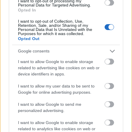
I want to opt-out of processing my
της Ισότητας, της Ανάπτυξης, της Υγείας, του
Personal Data for Targeted Advertising.
Περιβάλλοντος, της καταπολέμησης της φτώχειας
Opted In
και της πείνας, της Εκπαίδευσης είναι πολύ
I want to opt-out of Collection, Use,
σημαντικές για να τις αφήσουμε στην τύχη!
Retention, Sale, and/or Sharing of my
Personal Data that Is Unrelated with the
 Για να «Κάνουμε τον Κόσμο Καλύτερο»!
Purposes for which it was collected.
Opted Out
Ιδέες και προτάσεις από τους Προσκόπους για το
Google consents
πώς μπορούμε με απλό τρόπο
να συνεισφέρουμε όλοι στην εφαρμογή των 17
I want to allow Google to enable storage
Στόχων Βιώσιμης Ανάπτυξης
related to advertising like cookies on web or
device identifiers in apps.
Στόχος 1: Μηδενική φτώχεια: Στα γενέθλια ή τη
I want to allow my user data to be sent to
γιορτή μου, αντί για δώρο, ζητάω από τους φίλους
Google for online advertising purposes.
μου να δώσουν τα χρήματα σε ένα ίδρυμα.
Μηδενική πείνα: Προσφέρω στο κοινωνικό
I want to allow Google to send me
παντοπωλείο του δήμου μου τουλάχιστον 5
personalized advertising.
τρόφιμα/μήνα.
Καλή υγεία και ευημερία: Δυο φορές την εβδομάδα
I want to allow Google to enable storage
related to analytics like cookies on web or
δίνω χρόνο στον εαυτό μου για περπάτημα/