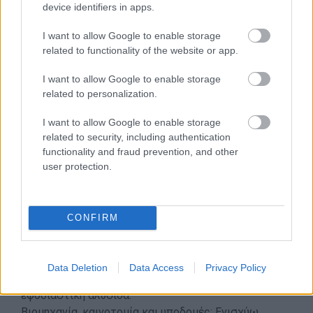
device identifiers in apps.
σωματική άσκηση.
Ποιοτική εκπαίδευση: Δυο φορές το χρόνο διδάσκω
I want to allow Google to enable storage
τις γνώσεις-ικανότητές μου σε κάποιο κοινωνικό
related to functionality of the website or app.
εκπαιδευτήριο.
Ισότητα των φύλων: Μοιράζομαι τις αρμοδιότητες /
I want to allow Google to enable storage
ευθύνες / αποστολές / δουλειές, ισότιμα, χωρίς
related to personalization.
διακρίσεις.
I want to allow Google to enable storage
Καθαρό νερό – αποχέτευση: Εξοικονομώ νερό – δεν
related to security, including authentication
αφήνω τη βρύση να τρέχει την ώρα που βουρτσίζω
functionality and fraud prevention, and other
τα δόντια μου.
user protection.
Φθηνή και καθαρή ενέργεια: Το μεγαλύτερο μέρος του
έτους χρησιμοποιώ ηλιακό φορτιστή για το κινητό
μου.
CONFIRM
Αξιοπρεπής εργασία και οικονομική ανάπτυξη:
Καταναλώνω ενσυνείδητα προϊόντα που
προέρχονται από εταιρίες που εφαρμόζουν
Data Deletion
Data Access
Privacy Policy
διαδικασίες διαφάνειας στην παραγωγή και στην
εφοδιαστική αλυσίδα.
Βιομηχανία, καινοτομία και υποδομές: Ενισχύω