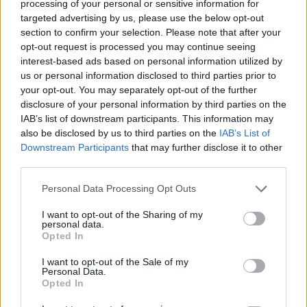
processing of your personal or sensitive information for
τους αλλά και της κοινωνίας για τους δεκαεφτά
targeted advertising by us, please use the below opt-out
Στόχους Βιώσιμης Ανάπτυξης
section to confirm your selection. Please note that after your
opt-out request is processed you may continue seeing
• Οργάνωση δράσεων σε όλη την Ελλάδα που θα
interest-based ads based on personal information utilized by
συμβάλλουν στην επίτευξη των στόχων
us or personal information disclosed to third parties prior to
• Ένταξη των προγραμμάτων τους δράσεων
your opt-out. You may separately opt-out of the further
εκπαίδευσης, ενημέρωσης και κοινωνικής
disclosure of your personal information by third parties on the
προσφοράς, προσανατολισμένες στην Βιώσιμη
IAB’s list of downstream participants. This information may
Ανάπτυξη,
also be disclosed by us to third parties on the
IAB’s List of
• Προτροπή προς κάθε μέλος της Προσκοπικής
Downstream Participants
that may further disclose it to other
third parties.
Κίνησης να συμβάλει προσωπικά με μικρές,
καθημερινές πράξεις στην επίτευξη των
Please note that this website/app uses one or more Google
Personal Data Processing Opt Outs
Παγκόσμιων Στόχων Βιώσιμης Ανάπτυξης.
services and may gather and store information including but
not limited to your visit or usage behaviour. You may click to
I want to opt-out of the Sharing of my
personal data.
Μέσα από αυτή την πρωτοβουλία καλούμε όλους
grant or deny consent to Google and its third-party tags to
Opted In
use your data for below specified purposes in below Google
τους Έλληνες πολίτες να ενώσουμε τις δυνάμεις μας
consent section.
σ’ αυτή την παγκόσμια προσπάθεια.
I want to opt-out of the Sale of my
Personal Data.
 Γιατί κάθε δράση μετρά!
Opted In
 Γιατί η υπόθεση της Ειρήνης, της Δικαιοσύνης,