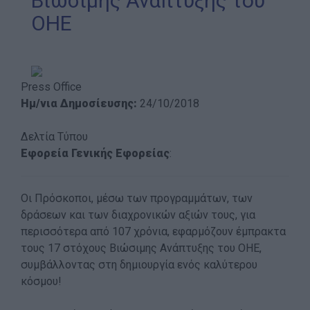
Βιώσιμης Ανάπτυξης του
ΟΗΕ
Our work
Scouting Method
Scouting Program
Press Office
Learning by Doing
Ημ/νια Δημοσίευσης:
24/10/2018
Ασφάλεια & Προστασία Μελών
Δελτία Τύπου
Sustainable Development Goals
Εφορεία Γενικής Εφορείας
:
Earth Tribe
Wildlife Rescue Team
Οι Πρόσκοποι, μέσω των προγραμμάτων, των
#HeForShe
δράσεων και των διαχρονικών αξιών τους, για
περισσότερα από 107 χρόνια, εφαρμόζουν έμπρακτα
How to participate
τους 17 στόχους Βιώσιμης Ανάπτυξης του ΟΗΕ,
Scout Centers
συμβάλλοντας στη δημιουργία ενός καλύτερου
Announcements
κόσμου!
News