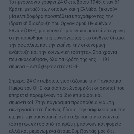
Το ημερολόγιο γράφει 24 Οκτωβρίου 1945, όταν 51
Contact
Κράτη, μεταξύ των οποίων και η Ελλάδα, ξεκινούν
Media Center
μία ελπιδοφόρα προσπάθεια υπογράφοντας την
ιδρυτική διακήρυξη του Οργανισμού Ηνωμένων
Photo Gallery
Εθνών (ΟΗΕ), μια «παγκόσμια ένωση κρατών ταγμένη
Logos
στην προώθηση της συνεργασίας στο διεθνές δίκαιο,
την ασφάλεια και την ειρήνη, την οικονομική
ανάπτυξη και την κοινωνική ισότητα». Στα χρόνια
που ακολούθησαν, όλα τα Κράτη της γης – 191
σήμερα – εντάχθηκαν στον ΟΗΕ.
Σήμερα, 24 Οκτωβρίου, γιορτάζουμε την Παγκόσμια
Ημέρα του ΟΗΕ και διαπιστώνουμε ότι οι σκοποί που
υπηρετεί παραμένουν το ίδιο επίκαιροι και
σημαντικοί. Στην παγκόσμια προσπάθεια για «τη
συνεργασία στο διεθνές δίκαιο, την ασφάλεια και την
ειρήνη, την οικονομική ανάπτυξη και την κοινωνική
ισότητα», εκτός από τα κράτη, μπαίνουν και φορείς
αλλά και μεμονωμένα άτομα θυμίζοντάς μας ότι