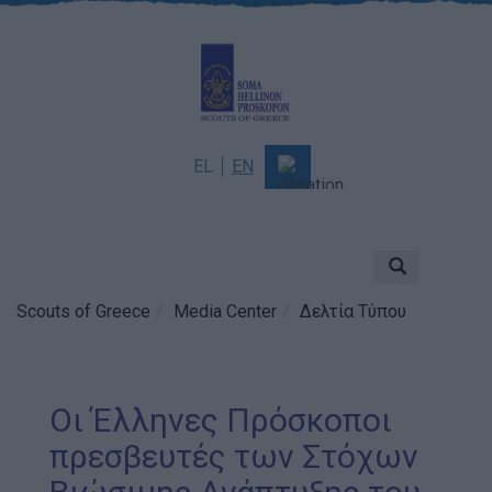
EL
EN
About
Mission & Vision
Scouts of Greece
Media Center
Δελτία Τύπου
Scouting
History
Governance
Οι Έλληνες Πρόσκοποι
Sponsors & Supporters
πρεσβευτές των Στόχων
Awards & Distinctions