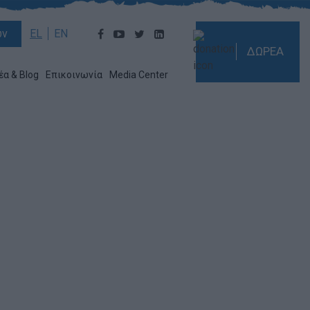
ών
EL
EN
ΔΩΡΕΑ
έα & Blog
Επικοινωνία
Media Center