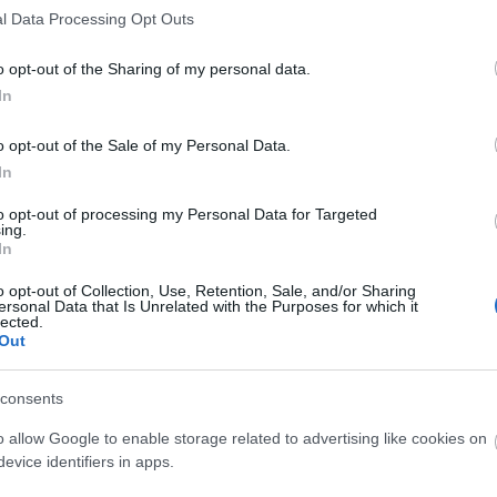
5/2021 - 5/2025 Γεώργιος Χουρδάκης
l Data Processing Opt Outs
5/2017 - 5/2021: Ισίδωρος Κανέτης
5/2013-5/2017: Χρήστος Λυγερός
o opt-out of the Sharing of my personal data.
2/2013-5/2013: Ηλίας Λαδάς
In
6/2011-2/2013: Γεώργιος Γεωργακάς
1/2006-6/2011: Χρήστος Σταθόπουλος
o opt-out of the Sale of my Personal Data.
12/2005-1/2006: Γεώργιος Ασημακόπουλος
In
11/2005-12/2005: Νικόλαος Κατζόλας
to opt-out of processing my Personal Data for Targeted
10/2005-11/2005: Ισίδωρος Κανέτης
ing.
5/2003-10/2005: Χρήστος Λυγερός
In
5/1999-5/2003: Γεώργιος Ασημακόπουλος
o opt-out of Collection, Use, Retention, Sale, and/or Sharing
5/1995-5/1999: Ιωάννης Τζεν
ersonal Data that Is Unrelated with the Purposes for which it
lected.
6/1991-5/1995: Αλέξανδρος Κομνηνός
Out
3/1990-6/1991: Δημήτριος Μαρκουλής
10/1988-3/1990: Γρηγόριος Μαράκης
consents
5/1988-10/1988: Άρης Κωνσταντόγλου
11/1987-5/1988: Χαρίλαος Χάρακας
o allow Google to enable storage related to advertising like cookies on
4/1987-10/1987: Γρηγόριος Μαράκης
evice identifiers in apps.
4/1985-4/1987: Στυλιανός Ναουμίδης