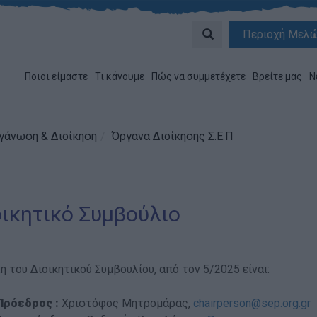
Περιοχή Μελ
Ποιοι είμαστε
Τι κάνουμε
Πώς να συμμετέχετε
Βρείτε μας
Ν
γάνωση & Διοίκηση
Όργανα Διοίκησης Σ.Ε.Π
ικητικό Συμβούλιο
η του Διοικητικού Συμβουλίου, από τον 5/2025 είναι:
Πρόεδρος :
Χριστόφος Μητρομάρας,
chairperson@sep.org.gr