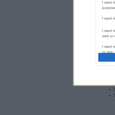
I want t
purpose
I want 
I want t
web or d
I want t
or app.
I want t
I want t
authenti