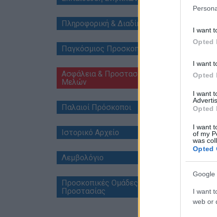
Persona
Πληροφορική & Διαδίκτυο
I want t
Opted 
Παγκόσμιος Προσκοπισμός
I want t
Ασφάλεια & Προστασία
Opted 
Μελών
I want 
Advertis
Παλαιοί Πρόσκοποι
Opted 
I want t
Ιστορικό Αρχείο
of my P
was col
Opted 
Λεμβολόγιο
Google 
Προσκοπικές Ομάδες Πολιτικής
Προστασίας
I want t
web or d