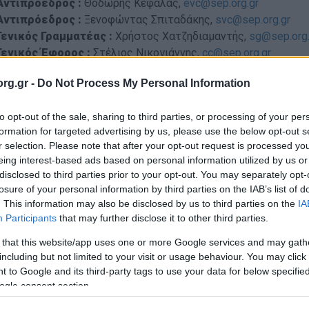
Αντιπρόεδρος :
Θοδωρής Κεφαλάς,
evc@sep.org.gr
Αντιπρόεδρος :
Ξενοφώντας Σπιταδάκης,
svc@sep.org.gr
Γενικός Γραμματέας :
Χρήστος Χατζηδιαμαντής
,
sg@sep.org.
Γενικός Έφορος :
Στέλιος Νικογιάννης,
cc@sep.org.gr
Οικονομικός Σύμβουλος :
Σταύρος Δημητρόπουλος,
cfo@sep
rg.gr -
Do Not Process My Personal Information
Σύμβουλος Ακίνητης Περιουσίας :
Γιώργος Λιόντας,
proper
Σύμβουλος Διεθνών Σχέσεων :
Ιωάννης Δρης,
ic@sep.org.gr
to opt-out of the sale, sharing to third parties, or processing of your per
Σύμβουλος Δημοσίων Σχέσεων :
Αναστάσιος Τσιμπλάκης,
p
formation for targeted advertising by us, please use the below opt-out s
Αναπληρωτής Γενικός Γραμματέας :
Ιωάννα Τζόβολου,
sg.d
r selection. Please note that after your opt-out request is processed y
Αναπληρωτής Γενικός Έφορος
:
Νίκος Χαλιάσος
,
cc.d@sep.o
eing interest-based ads based on personal information utilized by us or
Μέλος :
Κωσταντίνος Βεργίτσης,
kvergitsis@sep.org.gr
disclosed to third parties prior to your opt-out. You may separately opt-
Μέλος :
Παναγιώτης Μανασσής,
pmanassis@sep.org.gr
losure of your personal information by third parties on the IAB’s list of
Μέλος :
Κωνσταντίνος Καραμπάτσος,
kkarabatsos@sep.org.g
. This information may also be disclosed by us to third parties on the
IA
Μέλος :
Ελευθερία Μπινίκου,
ebinikou@sep.org.gr
Participants
that may further disclose it to other third parties.
 that this website/app uses one or more Google services and may gath
α Ανανέωση: 29/5/2025
including but not limited to your visit or usage behaviour. You may click 
 to Google and its third-party tags to use your data for below specifi
ogle consent section.
λέσαντες Πρόεδροι Ιδρύματος Σ.Ε.Π.