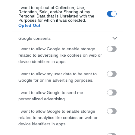
Νικογιάννης Στέλιος
I want to opt-out of Collection, Use,
Κόστος Συμμετοχής
: €
Retention, Sale, and/or Sharing of my
Personal Data that Is Unrelated with the
Purposes for which it was collected.
Opted Out
Υπεύθυνος Ενότητας :
Νικογιάννης Στέλιος,
Google consents
Τόπος :
Κτίριο Κεντρικής Διοίκησης Σ.Ε.Π. - Αίθουσα
I want to allow Google to enable storage
Π.Ε. Αθήνας (4ος όροφος)
related to advertising like cookies on web or
device identifiers in apps.
Ημερομηνίες & ώρες διεξαγωγής :
Κυριακή 22
Οκτωβρίου 2023 από τις 10.00 έως τις 12.00.
I want to allow my user data to be sent to
Google for online advertising purposes.
Δικαίωμα συμμετοχής
I want to allow Google to send me
Δικαίωμα συμμετοχής στις Εκπαιδεύσεις έχουν όλα τα
personalized advertising.
Ενήλικα Στελέχη και Μέλη Προσκοπικού Δικτύου που
έχουν δηλώσει συμμετοχή, έχουν καταβάλλει το ποσό
I want to allow Google to enable storage
της οικονομικής συμμετοχής (όπου απαιτείται) και η
related to analytics like cookies on web or
αίτησή του έχει εγκριθεί από την Εφορεία Εκπαίδευσης
device identifiers in apps.
Γ.Ε.