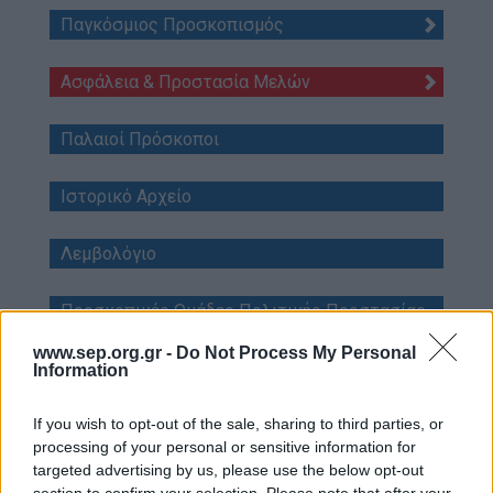
Παγκόσμιος Προσκοπισμός
Επικοινωνία
Media Center
Ασφάλεια & Προστασία Μελών
Δελτία Τύπου
Παλαιοί Πρόσκοποι
Φωτογραφικό Υλικό
Λογότυπα
Ιστορικό Αρχείο
Λεμβολόγιο
Προσκοπικές Ομάδες Πολιτικής Προστασίας
www.sep.org.gr -
Do Not Process My Personal
Information
If you wish to opt-out of the sale, sharing to third parties, or
Αθήνα : Ασφάλεια &
processing of your personal or sensitive information for
Προστασία Μελών
targeted advertising by us, please use the below opt-out