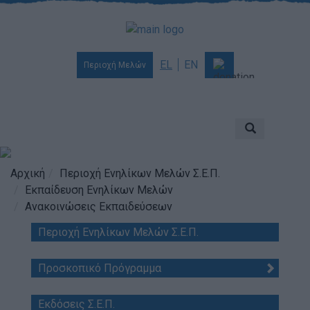
EL
EN
Περιοχή Μελών
Ποιοι είμαστε
Αποστολή & Όραμα
Προσκοπισμός
Αρχική
Περιοχή Ενηλίκων Μελών Σ.Ε.Π.
Εκπαίδευση Ενηλίκων Μελών
Ιστορία
Ανακοινώσεις Εκπαιδεύσεων
Διοίκηση
Περιοχή Ενηλίκων Μελών Σ.Ε.Π.
Χορηγοί & Υποστηρικτές
Βραβεία & Διακρίσεις
Προσκοπικό Πρόγραμμα
Απολογισμός Έργου
Εκδόσεις Σ.Ε.Π.