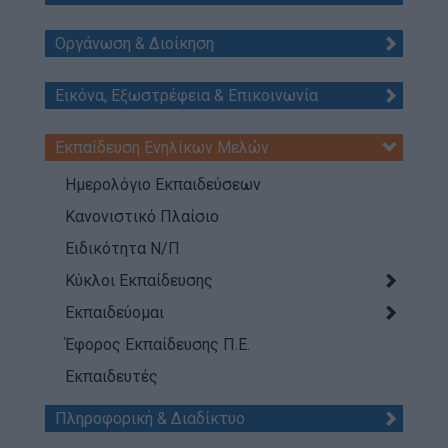
Τι κάνουμε
Η Προσκοπική Μέθοδος
Οργάνωση & Διοίκηση
Προσκοπικό Πρόγραμμα
Εικόνα, Εξωστρέφεια & Επικοινωνία
Μάθηση στην Πράξη
Στόχοι Βιώσιμης Ανάπτυξης
Εκπαίδευση Ενηλίκων Μελών
Earth Tribe
Ημερολόγιο Εκπαιδεύσεων
Ομάδα Διάσωσης Άγριας Ζωής
Κανονιστικό Πλαίσιο
#HeForShe
Ειδικότητα Ν/Π
Κύκλοι Εκπαίδευσης
Πώς να συμμετέχετε
Εκπαιδεύομαι
Βρείτε μας
Νέα & Blog
Έφορος Εκπαίδευσης Π.Ε.
Εκπαιδευτές
Νέα
Blog
Πληροφορική & Διαδίκτυο
Ευκαιρίες Καριέρας