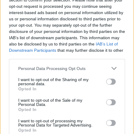
section to confirm your selection. Please note that after your
opt-out request is processed you may continue seeing
interest-based ads based on personal information utilized by
us or personal information disclosed to third parties prior to
Γενική Εφορεία
your opt-out. You may separately opt-out of the further
Ημ/νια Έκδοσης:
21/09/2023
disclosure of your personal information by third parties on the
A/A:
/ 2023
IAB’s list of downstream participants. This information may
also be disclosed by us to third parties on the
IAB’s List of
Downstream Participants
that may further disclose it to other
Ασφάλεια και Προστασία Μελών
third parties.
Κλιμάκιο Οργάνωσης
: Π.Ε. Αθηνών
Ημ/νία Διεξαγωγής 1
: 22/10/2023 έως
Please note that this website/app uses one or more Google
Personal Data Processing Opt Outs
22/10/2023
services and may gather and store information including but
Τόπος Εκπαιδευσης 1
: Κτίριο Κεντρικής
not limited to your visit or usage behaviour. You may click to
I want to opt-out of the Sharing of my
personal data.
grant or deny consent to Google and its third-party tags to
Διοίκησης Σ.Ε.Π. - Αίθουσα Π.Ε. Αθήνας (4ος
Opted In
use your data for below specified purposes in below Google
όροφος)
consent section.
I want to opt-out of the Sale of my
Τόπος Εκπαίδευσης 2
:
Personal Data.
Μέθοδος Υλοποίησης
: Δια ζώσης ομάδα
Opted In
Ημ/νια Λήξης Αιτήσεων Συμμετοχής
:
I want to opt-out of processing my
12/10/2023
Personal Data for Targeted Advertising.
Αρχηγός Δράσης ή Εκπαίδευσης
:
Opted In