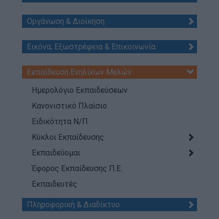
Τι κάνουμε
Η Προσκοπική Μέθοδος
Οργάνωση & Διοίκηση
Προσκοπικό Πρόγραμμα
Εικόνα, Εξωστρέφεια & Επικοινωνία
Μάθηση στην Πράξη
Στόχοι Βιώσιμης Ανάπτυξης
Εκπαίδευση Ενηλίκων Μελών
Earth Tribe
Ημερολόγιο Εκπαιδεύσεων
Ομάδα Διάσωσης Άγριας Ζωής
Κανονιστικό Πλαίσιο
#HeForShe
Ειδικότητα Ν/Π
Κύκλοι Εκπαίδευσης
Πώς να συμμετέχετε
Εκπαιδεύομαι
Βρείτε μας
Νέα & Blog
Έφορος Εκπαίδευσης Π.Ε.
Εκπαιδευτές
Νέα
Blog
Πληροφορική & Διαδίκτυο
Ευκαιρίες Καριέρας