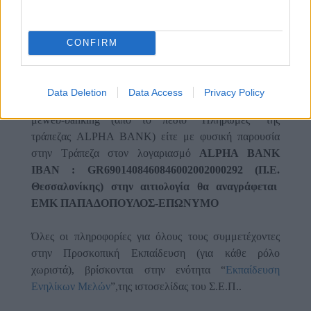
μπορείτε να τις βρείτε
εδώ
.
Η αίτηση συμμετοχής στην εκπαιδευτική ενότητα, θα
CONFIRM
γίνεται αποδεκτή μόνο με την καταβολή της
οικονομικής συμμετοχής στον τραπεζικό λογαριασμό.
Οι ενδιαφερόμενοι Βαθμοφόροι καταβάλλούν το ποσό
Data Deletion
Data Access
Privacy Policy
της συμμετοχής στην εκπαιδευτική ενότητα, είτε
μεweb-banking (από το πεδίο "Πληρωμές" της
τράπεζας ALPHA BANK) είτε με φυσική παρουσία
στην Τράπεζα στον λογαριασμό
ALPHA BANK
IBAN : GR6901408460846002002000292 (Π.Ε.
Θεσσαλονίκης) στην αιτιολογία θα αναγράφεται
ΕΜΚ ΠΑΠΑΔΟΠΟΥΛΟΣ-ΕΠΩΝΥΜΟ
Όλες οι πληροφορίες για όλους τους συμμετέχοντες
στην Προσκοπική Εκπαίδευση (για κάθε ρόλο
χωριστά), βρίσκονται στην ενότητα
“
Εκπαίδευση
Ενηλίκων Μελών
”,
της ιστοσελίδας του Σ.Ε.Π..