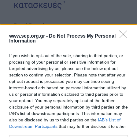
κατασκευές"
Γενική Εφορεία
Ημ/νια Έκδοσης:
26/06/2023
www.sep.org.gr -
Do Not Process My Personal
A/A:
/ 2023
Information
Εργαστήριο: "Μεγάλες κατασκευές"
If you wish to opt-out of the sale, sharing to third parties, or
Κλιμάκιο Οργάνωσης
: Π.Ε. Θεσσαλονίκης
processing of your personal or sensitive information for
targeted advertising by us, please use the below opt-out
Ημ/νία Διεξαγωγής 1
: 04/11/2023 έως
section to confirm your selection. Please note that after your
04/11/2023
opt-out request is processed you may continue seeing
Τόπος Εκπαιδευσης 1
: Χορτιάτης
interest-based ads based on personal information utilized by
Τόπος Εκπαίδευσης 2
:
us or personal information disclosed to third parties prior to
Μέθοδος Υλοποίησης
: Δια ζώσης ομάδα
your opt-out. You may separately opt-out of the further
Ημ/νια Λήξης Αιτήσεων Συμμετοχής
:
disclosure of your personal information by third parties on the
24/10/2023
IAB’s list of downstream participants. This information may
also be disclosed by us to third parties on the
IAB’s List of
Αρχηγός Δράσης ή Εκπαίδευσης
:
Downstream Participants
that may further disclose it to other
Παπαδόπουλος Σταύρος
third parties.
Κόστος Συμμετοχής
: 10 €