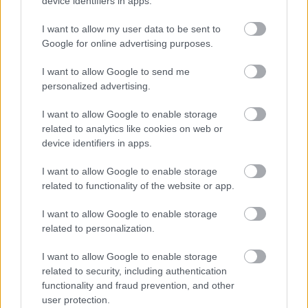
device identifiers in apps.
της οικονομικής συμμετοχής (όπου απαιτείται) και η
I want to allow my user data to be sent to
αίτησή του έχει εγκριθεί από την Εφορεία Εκπαίδευσης
Google for online advertising purposes.
Γ.Ε.
I want to allow Google to send me
Για την παρακολούθηση της εκπαιδευτικής ενότητας,
personalized advertising.
προϋπόθεση αποτελεί η επιτυχής παρακολούθηση των
Εκπαιδευτικών Ενοτήτων του Κύκλου Εισαγωγικής
I want to allow Google to enable storage
related to analytics like cookies on web or
Εκπαίδευσης.
device identifiers in apps.
Δήλωση συμμετοχής
I want to allow Google to enable storage
Για τη δήλωση συμμετοχής από το Ενήλικο Στέλεχος ή
related to functionality of the website or app.
το Μέλος Προσκοπικού Δικτύου και την έγκρισή της
από το προϊστάμενο Ενήλικο Στέλεχος (ΑΣ, ΠΕ) μέσω
I want to allow Google to enable storage
related to personalization.
του ηλεκτρονικού συστήματος e-sep, οι οδηγίες
βρίσκονται στην ενότητα «Βοήθεια» του e-sep ή
I want to allow Google to enable storage
μπορείτε να τις βρείτε
εδώ
.
Σε περίπτωση που ο
related to security, including authentication
εκπαιδευόμενος δε διαθέτει λογαριασμό στο
functionality and fraud prevention, and other
ηλεκτρονικό σύστημα e-sep, τις σχετικές οδηγίες
user protection.