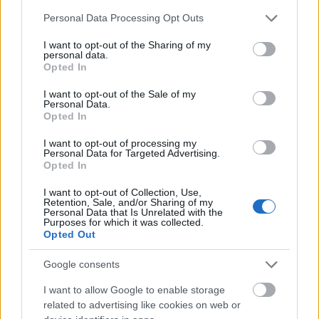
Please note that this website/app uses one or more Google
Personal Data Processing Opt Outs
services and may gather and store information including but
Υπεύθυνος Ενότητας :
Παπαδόπουλος Σταύρος,
not limited to your visit or usage behaviour. You may click to
I want to opt-out of the Sharing of my
personal data.
grant or deny consent to Google and its third-party tags to
Opted In
use your data for below specified purposes in below Google
Τόπος :
Χορτιάτη Θεσσαλονίκης
consent section.
I want to opt-out of the Sale of my
Personal Data.
Ημερομηνίες & ώρες διεξαγωγής :
Σάββατο 4
Opted In
Νοεμβρίου 2023 και ώρα 10.00 έως και 14.00
I want to opt-out of processing my
Personal Data for Targeted Advertising.
Τρόπος καταβολής οικονομικής
Opted In
συμμετοχής:
Κατάθεση στο τραπεζικό λογαριασμό της
I want to opt-out of Collection, Use,
Π.Ε.
Retention, Sale, and/or Sharing of my
Personal Data that Is Unrelated with the
Purposes for which it was collected.
Οικονομική Διαχείριση :
Π.Ε. Θεσσαλονίκης
Opted Out
Google consents
Δικαίωμα συμμετοχής
Δικαίωμα συμμετοχής στις Εκπαιδεύσεις έχουν όλα τα
I want to allow Google to enable storage
Ενήλικα Στελέχη και Μέλη Προσκοπικού Δικτύου που
related to advertising like cookies on web or
έχουν δηλώσει συμμετοχή, έχουν καταβάλλει το ποσό