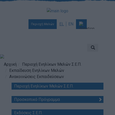
EL
EN
Περιοχή Μελών
Ποιοι είμαστε
Αποστολή & Όραμα
Προσκοπισμός
Αρχική
Περιοχή Ενηλίκων Μελών Σ.Ε.Π.
Εκπαίδευση Ενηλίκων Μελών
Ιστορία
Ανακοινώσεις Εκπαιδεύσεων
Διοίκηση
Περιοχή Ενηλίκων Μελών Σ.Ε.Π.
Χορηγοί & Υποστηρικτές
Βραβεία & Διακρίσεις
Προσκοπικό Πρόγραμμα
Απολογισμός Έργου
Εκδόσεις Σ.Ε.Π.