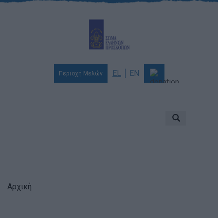
EL
EN
Περιοχή Μελών
Ποιοι είμαστε
Αποστολή & Όραμα
Προσκοπισμός
Ιστορία
Διοίκηση
Αρχική
Χορηγοί & Υποστηρικτές
Βραβεία & Διακρίσεις