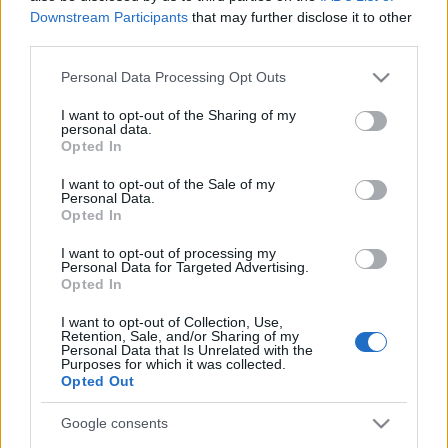
Downstream Participants
that may further disclose it to other
Blog
Προσκοπική Ιστορία
third parties.
Ευκαιρίες Καριέρας
Please note that this website/app uses one or more Google
Personal Data Processing Opt Outs
Περιβάλλον
Επικοινωνία
services and may gather and store information including but
not limited to your visit or usage behaviour. You may click to
I want to opt-out of the Sharing of my
Media Center
Έρευνες
personal data.
grant or deny consent to Google and its third-party tags to
Opted In
Δελτία Τύπου
use your data for below specified purposes in below Google
consent section.
Διαγωνισμός
I want to opt-out of the Sale of my
Φωτογραφικό Υλικό
Personal Data.
Opted In
Λογότυπα
Scouts4SDGs
I want to opt-out of processing my
Personal Data for Targeted Advertising.
Opted In
I want to opt-out of Collection, Use,
Retention, Sale, and/or Sharing of my
Personal Data that Is Unrelated with the
Purposes for which it was collected.
Opted Out
Google consents