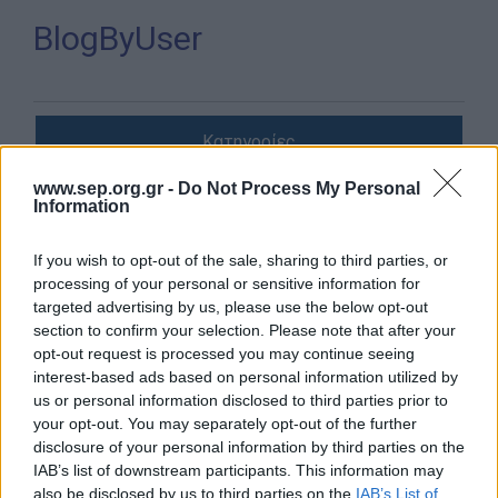
Απολογισμός Έργου
BlogByUser
Τι κάνουμε
Η Προσκοπική Μέθοδος
Κατηγορίες
Προσκοπικό Πρόγραμμα
Μάθηση στην Πράξη
www.sep.org.gr -
Do Not Process My Personal
Προσκοπική Ζωή
Information
Στόχοι Βιώσιμης Ανάπτυξης
Κοινωνία
If you wish to opt-out of the sale, sharing to third parties, or
Earth Tribe
processing of your personal or sensitive information for
Ομάδα Διάσωσης Άγριας Ζωής
targeted advertising by us, please use the below opt-out
Πολιτισμός
section to confirm your selection. Please note that after your
#HeForShe
opt-out request is processed you may continue seeing
Κόσμος
interest-based ads based on personal information utilized by
Πώς να συμμετέχετε
us or personal information disclosed to third parties prior to
Βρείτε μας
Σαν σήμερα
your opt-out. You may separately opt-out of the further
Νέα & Blog
disclosure of your personal information by third parties on the
IAB’s list of downstream participants. This information may
Συνεντεύξεις
Νέα
also be disclosed by us to third parties on the
IAB’s List of