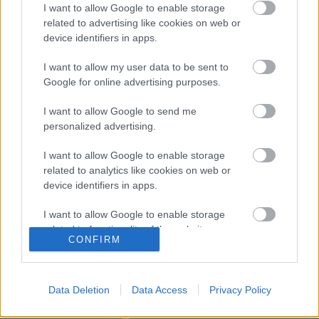
Ένας σύγχρονος Κώδικας Ζωής
I want to allow Google to enable storage
related to advertising like cookies on web or
Εκδότης:
Efremidis Konstantinos
device identifiers in apps.
26 Οκτ 2017
Σε μια εποχή αμφισβήτησης πολλών σταθερών και
I want to allow my user data to be sent to
αρχών ένα παγκόσμιο κίνημα που έχει περάσει τον
Google for online advertising purposes.
ένα αιώνα ύπαρξης και δημιουργικής συμμετοχής ...
I want to allow Google to send me
personalized advertising.
I want to allow Google to enable storage
related to analytics like cookies on web or
device identifiers in apps.
I want to allow Google to enable storage
related to functionality of the website or app.
CONFIRM
I want to allow Google to enable storage
related to personalization.
Data Deletion
Data Access
Privacy Policy
I want to allow Google to enable storage
related to security, including authentication